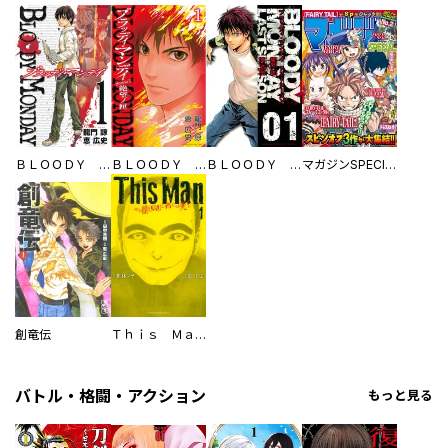
ＢＬＯＯＤＹ ＭＯＮＤＡＹ
ＢＬＯＯＤＹ ＭＯＮＤＡＹ Ｓｅａｓｏｎ２ 絶望ノ匣
ＢＬＯＯＤＹ ＭＯＮＤＡＹ ラストシーズン
マガジンSPECIAL
創竜伝
Ｔｈｉｓ Ｍａｎ その顔を見た者には死を
バトル・格闘・アクション
もっと見る