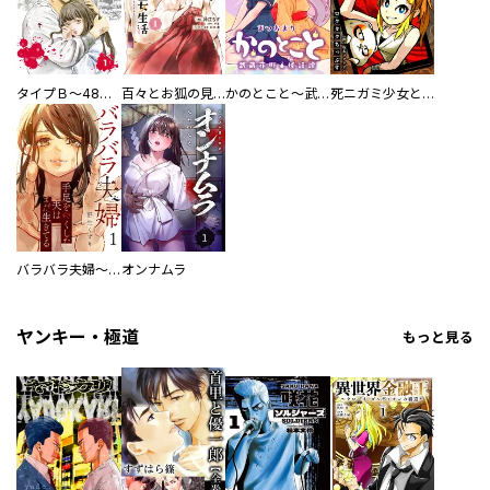
タイプＢ～48時間後、致死率100％～【単話】
百々とお狐の見習い巫女生活【単行本版】
かのとこと～武蔵花町怪話譚～ 【連載版】
死ニガミ少女とスマホ神
バラバラ夫婦～手足をなくした夫はまだ生きてる
オンナムラ
ヤンキー・極道
もっと見る