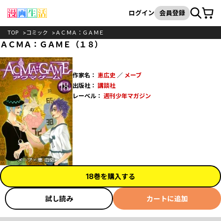
カート
検索
ログイン
会員登録
TOP
コミック
ＡＣＭＡ：ＧＡＭＥ
ＡＣＭＡ：ＧＡＭＥ（１８）
作家名：
恵広史
／
メーブ
出版社：
講談社
レーベル：
週刊少年マガジン
18巻を購入する
試し読み
カートに追加