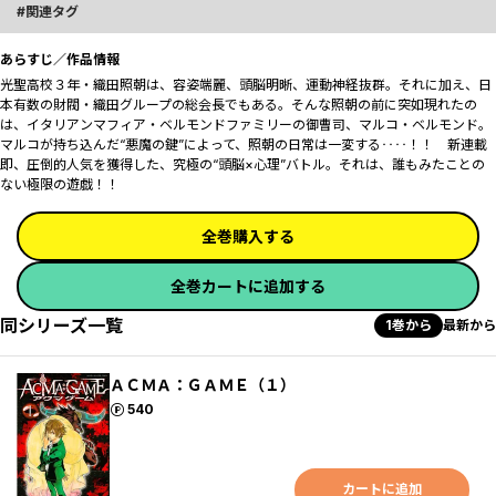
関連タグ
あらすじ／作品情報
光聖高校３年・織田照朝は、容姿端麗、頭脳明晰、運動神経抜群。それに加え、日
本有数の財閥・織田グループの総会長でもある。そんな照朝の前に突如現れたの
は、イタリアンマフィア・ベルモンドファミリーの御曹司、マルコ・ベルモンド。
マルコが持ち込んだ“悪魔の鍵”によって、照朝の日常は一変する‥‥！！ 新連載
即、圧倒的人気を獲得した、究極の“頭脳×心理”バトル。それは、誰もみたことの
ない極限の遊戯！！
全巻購入する
全巻カートに追加する
同シリーズ一覧
1巻から
最新から
ＡＣＭＡ：ＧＡＭＥ（１）
ポイント
540
カートに追加