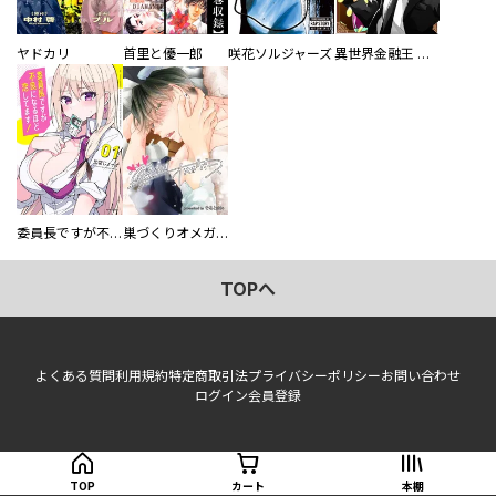
ヤドカリ
首里と優一郎
咲花ソルジャーズ
異世界金融王 ～クローネ・ゴルディオンの覇道～
委員長ですが不良になるほど恋してます！
巣づくりオメガバース
TOPへ
よくある質問
利用規約
特定商取引法
プライバシーポリシー
お問い合わせ
ログイン
会員登録
TOP
カート
本棚