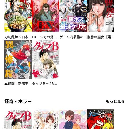
刀剣乱舞～日本号つれづれ酒～
EX ～その賞金稼ぎは、世界の出口を探す～【単行本版】
ゲーム内最強の『裏ボス』に転生したので、主人公の代わりに最速クリアを目指します！【電子単行本版】
復讐の魔女【電子単行本版】
異修羅 新魔王戦争
タイプＢ～48時間後、致死率100％～【単話】
怪奇・ホラー
もっと見る