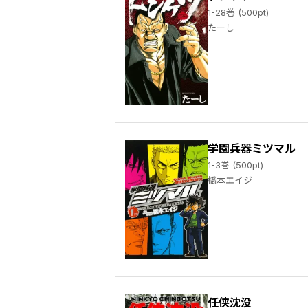
1-28巻 (500pt)
たーし
学園兵器ミツマル
1-3巻 (500pt)
橋本エイジ
任侠沈没