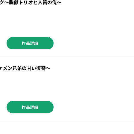
グ～脱獄トリオと人質の俺～
作品詳細
ケメン兄弟の甘い復讐～
作品詳細