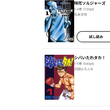
咲花ソルジャーズ
1-4巻 (720pt)
松本文怜
試し読み
シバいたれタカ！
1-5巻 (540pt)
沢田ひろふみ