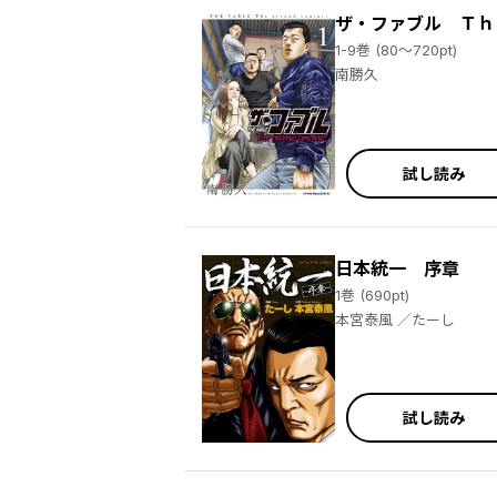
ザ・ファブル Ｔｈ
1-9巻 (80～720pt)
南勝久
試し読み
日本統一 序章
1巻 (690pt)
本宮泰風 ／たーし
試し読み