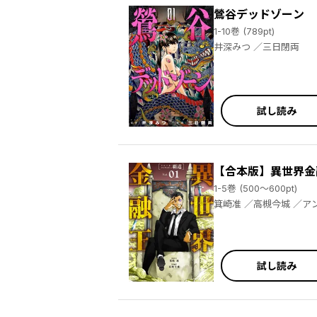
鶯谷デッドゾーン
1-10巻 (789pt)
井深みつ ／三日閉両
試し読み
【合本版】異世界金
1-5巻 (500～600pt)
箕崎准 ／
試し読み