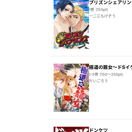
プリズンシェアリン
1巻 (150pt)
一二三もげぞう
極道の籠女～ドSイ
1-5巻 (150～250pt)
だいごろう
ドンケツ