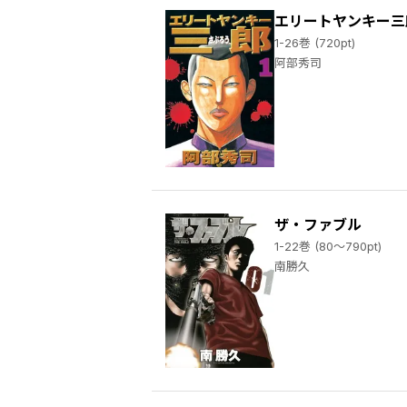
エリートヤンキー三
1-26巻 (720pt)
阿部秀司
ザ・ファブル
1-22巻 (80～790pt)
南勝久