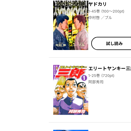
ヤドカリ
1-45巻 (100～200pt)
中村啓 ／ブル
試し読み
エリートヤンキー三
1-25巻 (720pt)
阿部秀司