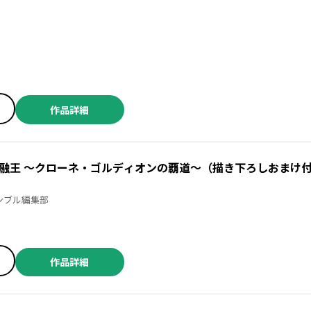
作品詳細
融王 ～クローネ・ゴルディオンの覇道～（描き下ろしおまけ
高槻今城 ／アンブル編集部
作品詳細