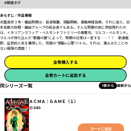
関連タグ
あらすじ／作品情報
光聖高校３年・織田照朝は、容姿端麗、頭脳明晰、運動神経抜群。それに加え、日
本有数の財閥・織田グループの総会長でもある。そんな照朝の前に突如現れたの
は、イタリアンマフィア・ベルモンドファミリーの御曹司、マルコ・ベルモンド。
マルコが持ち込んだ“悪魔の鍵”によって、照朝の日常は一変する‥‥！！ 新連載
即、圧倒的人気を獲得した、究極の“頭脳×心理”バトル。それは、誰もみたことの
ない極限の遊戯！！
全巻購入する
全巻カートに追加する
同シリーズ一覧
1巻から
最新から
ＡＣＭＡ：ＧＡＭＥ（１）
ポイント
540
カートに追加