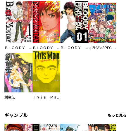
ＢＬＯＯＤＹ ＭＯＮＤＡＹ
ＢＬＯＯＤＹ ＭＯＮＤＡＹ Ｓｅａｓｏｎ２ 絶望ノ匣
ＢＬＯＯＤＹ ＭＯＮＤＡＹ ラストシーズン
マガジンSPECIAL
創竜伝
Ｔｈｉｓ Ｍａｎ その顔を見た者には死を
ギャンブル
もっと見る