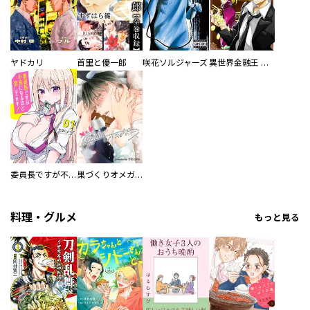
ヤドカリ
首里と優一郎
咲花ソルジャーズ
異世界金融王 ～クローネ・ゴルディオンの覇道～
委員長ですが不良になるほど恋してます！
巣づくりオメガバース
料理・グルメ
もっと見る