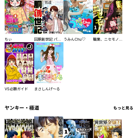
ちぃ
回胴創世記 パチスロを創った男達
うみんChu♡
職業、ニセモノ～あなたに偽は見抜けない【電子単行本版】
VS必勝ガイド
まさしんげ～る
ヤンキー・極道
もっと見る