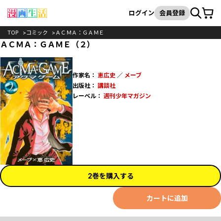
カート
検索
ログイン
会員登録
TOP
コミック
ＡＣＭＡ：ＧＡＭＥ
ＡＣＭＡ：ＧＡＭＥ（２）
作家名：
恵広史
／
メーブ
出版社：
講談社
レーベル：
週刊少年マガジン
2巻を購入する
カートに追加