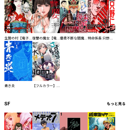
生贄の村【電子単行本版】
復讐の魔女【電子単行本版】
優柔不断な閻魔さま
特命係長 只野仁ファイナル 愛蔵版
青き炎
【フルカラー】さよなら、私の大好きな１０００人のキミ。
SF
もっと見る