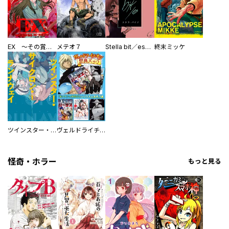
EX ～その賞金稼ぎは、世界の出口を探す～【単行本版】
メテオ７
Stella bit／es【単話版】
終末ミッケ
ツインスター・サイクロン・ランナウェイ
ヴェルドライチオシ聖典パック 『転スラ』ミニ画集付き シリウス人気作３選
怪奇・ホラー
もっと見る