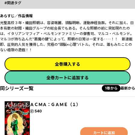
関連タグ
あらすじ／作品情報
光聖高校３年・織田照朝は、容姿端麗、頭脳明晰、運動神経抜群。それに加え、日
本有数の財閥・織田グループの総会長でもある。そんな照朝の前に突如現れたの
は、イタリアンマフィア・ベルモンドファミリーの御曹司、マルコ・ベルモンド。
マルコが持ち込んだ“悪魔の鍵”によって、照朝の日常は一変する‥‥！！ 新連載
即、圧倒的人気を獲得した、究極の“頭脳×心理”バトル。それは、誰もみたことの
ない極限の遊戯！！
全巻購入する
全巻カートに追加する
同シリーズ一覧
1巻から
最新から
ＡＣＭＡ：ＧＡＭＥ（１）
ポイント
540
カートに追加