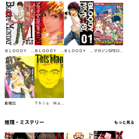
ＢＬＯＯＤＹ ＭＯＮＤＡＹ
ＢＬＯＯＤＹ ＭＯＮＤＡＹ Ｓｅａｓｏｎ２ 絶望ノ匣
ＢＬＯＯＤＹ ＭＯＮＤＡＹ ラストシーズン
マガジンSPECIAL
創竜伝
Ｔｈｉｓ Ｍａｎ その顔を見た者には死を
推理・ミステリー
もっと見る