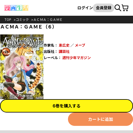
カート
検索
ログイン
会員登録
TOP
コミック
ＡＣＭＡ：ＧＡＭＥ
ＡＣＭＡ：ＧＡＭＥ（６）
作家名：
恵広史
／
メーブ
出版社：
講談社
レーベル：
週刊少年マガジン
6巻を購入する
カートに追加