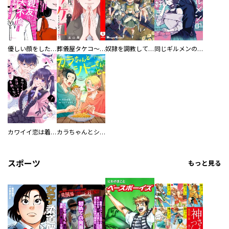
優しい顔をした親友は、夫と不倫して私の家に入り込んできた。
葬儀屋タケコ～あなたの最期、叶えます【電子単行本版】
奴隷を調教してハーレム作る
同じギルメンの声が好き
カワイイ恋は着飾らない
カラちゃんとシトーさんと、 【分冊版】
スポーツ
もっと見る