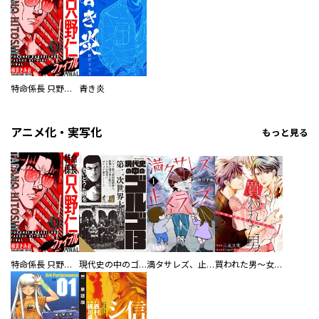
特命係長 只野仁ファイナル 愛蔵版
青き炎
アニメ化・実写化
もっと見る
特命係長 只野仁ファイナル 愛蔵版
現代史の中のゴルゴ13
満タサレズ、止メラレズ
買われた男～女性限定快感セラピスト～【描き下ろしおまけ付き特装版】