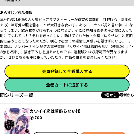
あらすじ／作品情報
累計PV数1.6憶の大人気ピュアラブストーリーが待望の書籍化！甘野咲心（あまの
えみ）は可愛い服を着ることが大好きな女の子。ある日、ナンパ男と言い争いにな
ってしまい、飲み物をかけられそうになるが、そこに見知らぬ男の子が間に入って
助けてくれて――…！？それをきっかけに、助けてくれた彼・夕晴（ゆうせい）と定期
的に会うことになったのだが、咲心は初めての感情に戸惑いを隠せずにいる……。
本書は、ナンバーナイン配信の電子書籍 『カワイイ恋は着飾らない【連載版】』1-
3巻を収録し、描き下ろしを加えたものです。連載版とは収録範囲が異なります
が、 ぜひどちらも手に取っていただき、作品の世界をお楽しみください！
会員登録して全巻購入する
全巻カートに追加する
同シリーズ一覧
1巻から
最新から
カワイイ恋は着飾らない(1)
ポイント
700