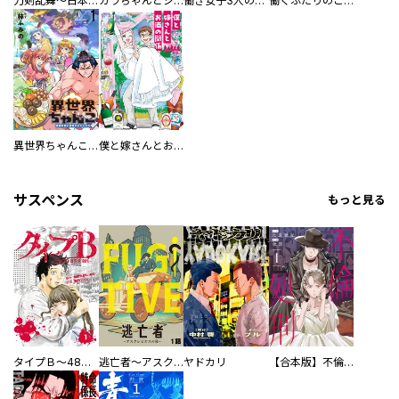
刀剣乱舞～日本号つれづれ酒～
カラちゃんとシトーさんと、 【分冊版】
働き女子3人のおうち晩酌
働くふたりのごほうび飯
異世界ちゃんこ～横綱目前に召喚されたんだが～ 【連載版】
僕と嫁さんとお酒の関係
サスペンス
もっと見る
タイプＢ～48時間後、致死率100％～【単話】
逃亡者～アスクレピオスの杖～
ヤドカリ
【合本版】不倫処刑