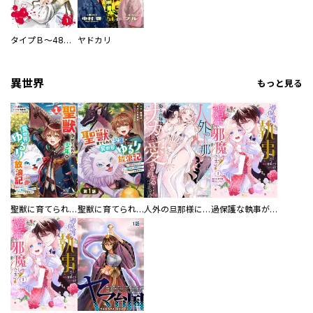
タイプＢ～48時間後、致死率100％～【単話】
ヤドカリ
異世界
もっと見る
聖獣に育てられた少年の異世界ゆるり放浪記～神様からもらったチート魔法で、仲間たちとスローライフを満喫中～
聖獣に育てられた少年の異世界ゆるり放浪記～神様からもらったチート魔法で、仲間たちとスローライフを満喫中～【分冊版】
人外の旦那様に娶られ毎晩ナカまで愛される…。アンソロジー
過保護な執事が私の婚活を邪魔してきます！ 分冊版