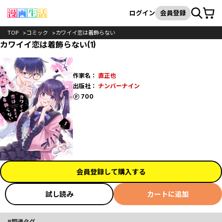
カート
検索
ログイン
会員登録
TOP
コミック
カワイイ恋は着飾らない
カワイイ恋は着飾らない(1)
作家名：
直正也
出版社：
ナンバーナイン
ポイント
700
会員登録して購入する
試し読み
カートに追加
関連タグ