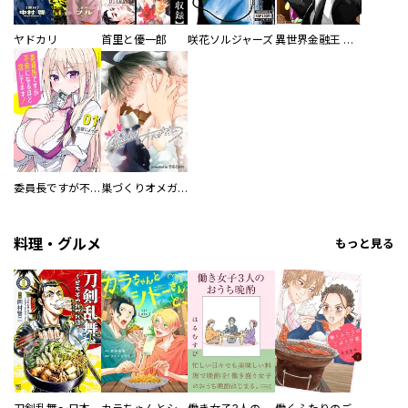
ヤドカリ
首里と優一郎
咲花ソルジャーズ
異世界金融王 ～クローネ・ゴルディオンの覇道～
委員長ですが不良になるほど恋してます！
巣づくりオメガバース
料理・グルメ
もっと見る