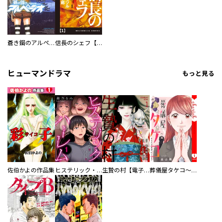
蒼き鋼のアルペジオ
信長のシェフ【単話版】
ヒューマンドラマ
もっと見る
佐伯かよの作品集
ヒステリック・ハーレム～搾られる男と堕ちる女～【電子単行本版】
生贄の村【電子単行本版】
葬儀屋タケコ～あなたの最期、叶えます【電子単行本版】