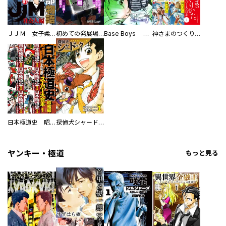
ＪＪＭ 女子柔道部物語 社会人編
初めての発展場 【白抜き修正版】
Base Boys 新装版
神さまのつくりかた。スーパー大合本
日本極道史 昭和編 スーパー大合本
探偵犬シャードック（新装版）
ヤンキー・極道
もっと見る