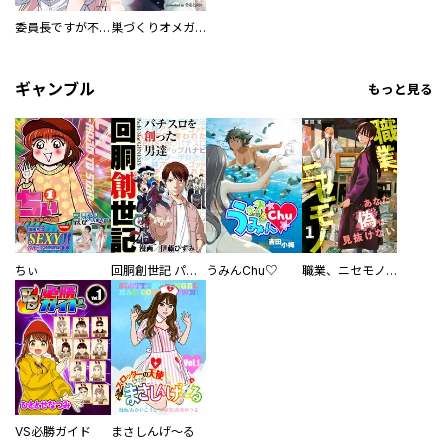
委員長ですが不良になるほど恋してます！
巣づくりオメガバース
ギャンブル
もっと見る
ちぃ
回胴創世記 パチスロを創った男達
うみんChu♡
職業、ニセモノ～あなたに偽は見抜けない【電子単行本版】
VS必勝ガイド
まさしんげ～る