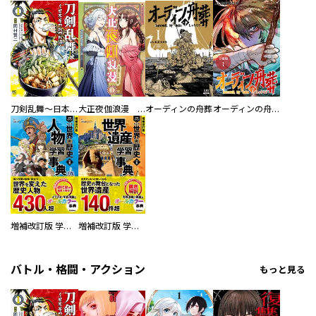
刀剣乱舞～日本号つれづれ酒～
大正夜伽浪漫 －金曜日の花嫁—
オーディンの舟葬
オーディンの舟葬 分冊版
増補改訂版 学研まんが NEW世界の歴史 別巻 人物学習事典
増補改訂版 学研まんが NEW世界の歴史 別巻 世界遺産学習事典
バトル・格闘・アクション
もっと見る