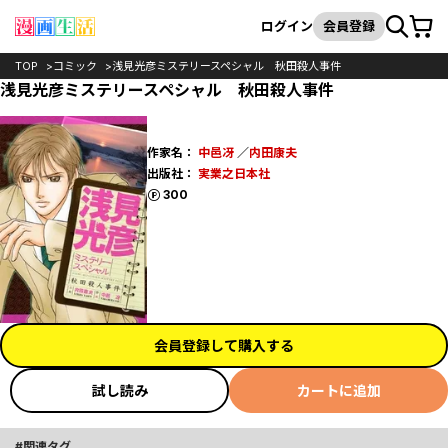
カート
検索
ログイン
会員登録
TOP
コミック
浅見光彦ミステリースペシャル 秋田殺人事件
浅見光彦ミステリースペシャル 秋田殺人事件
作家名：
中邑冴
／
内田康夫
出版社：
実業之日本社
ポイント
300
会員登録して購入する
試し読み
カートに追加
関連タグ