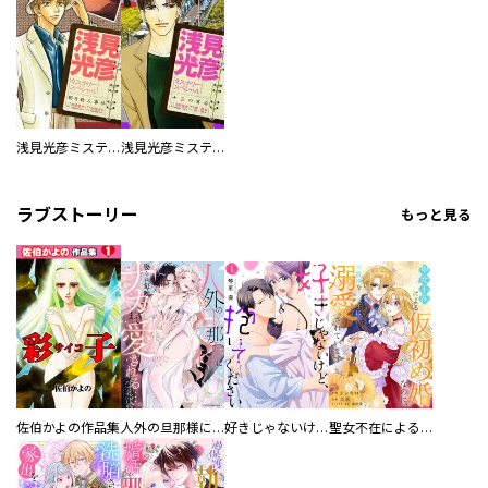
浅見光彦ミステリースペシャル 朝日殺人事件
浅見光彦ミステリースペシャル 十三の冥府
ラブストーリー
もっと見る
佐伯かよの作品集
人外の旦那様に娶られ毎晩ナカまで愛される…。アンソロジー
好きじゃないけど、抱いてください【電子単行本版／特典おまけ付き】
聖女不在による仮初め婚なのに、不器用な王太子に溺愛されています【電子単行本版／特典おまけ付き】