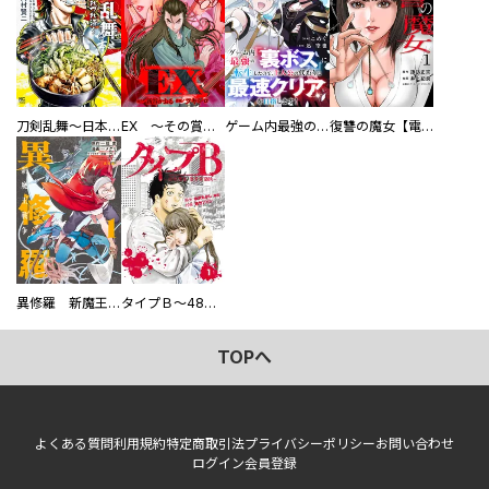
刀剣乱舞～日本号つれづれ酒～
EX ～その賞金稼ぎは、世界の出口を探す～【単行本版】
ゲーム内最強の『裏ボス』に転生したので、主人公の代わりに最速クリアを目指します！【電子単行本版】
復讐の魔女【電子単行本版】
異修羅 新魔王戦争
タイプＢ～48時間後、致死率100％～【単話】
TOPへ
よくある質問
利用規約
特定商取引法
プライバシーポリシー
お問い合わせ
ログイン
会員登録