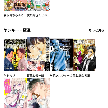
異世界ちゃんこ～横綱目前に召喚されたんだが～ 【連載版】
僕と嫁さんとお酒の関係
ヤンキー・極道
もっと見る
ヤドカリ
首里と優一郎
咲花ソルジャーズ
異世界金融王 ～クローネ・ゴルディオンの覇道～