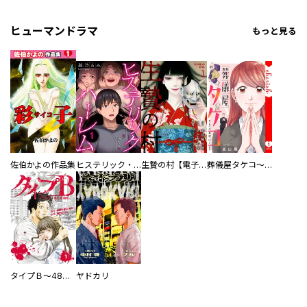
ヒューマンドラマ
もっと見る
佐伯かよの作品集
ヒステリック・ハーレム～搾られる男と堕ちる女～【電子単行本版】
生贄の村【電子単行本版】
葬儀屋タケコ～あなたの最期、叶えます【電子単行本版】
タイプＢ～48時間後、致死率100％～【単話】
ヤドカリ