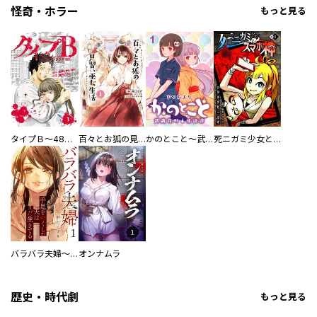
怪奇・ホラー
もっと見る
タイプＢ～48時間後、致死率100％～【単話】
百々とお狐の見習い巫女生活【単行本版】
かのとこと～武蔵花町怪話譚～ 【連載版】
死ニガミ少女とスマホ神
バラバラ夫婦～手足をなくした夫はまだ生きてる
オンナムラ
歴史・時代劇
もっと見る