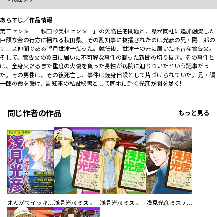
あらすじ／作品情報
第三セクター「秋田杉美林センター」の欠陥住宅問題と、県が同社に追加融資した
巨額な金の行方に揺れる秋田県。その副知事に抜擢されたのは光彦の兄・陽一郎の
テニス仲間である望月世津子だった。就任後、世津子の元に届いた不吉な警告文。
そして、警告文の翌日に届いた不可解な事件の載った新聞の切り抜き――。その事件と
は、全身火だるまで重度の火傷を負った男性が病院に辿りついたという記事だっ
た。その男性は、その後死亡し、事件は焼身自殺として片づけられていた。兄・陽
一郎の命を受け、副知事の私設秘書として同地に赴く光彦が闇を暴く――!!
同じ作者の作品
もっと見る
まんがでイッキ読み！ 浅見光彦 名探偵のピンチSP
浅見光彦ミステリースペシャル 黄金の石橋
浅見光彦ミステリースペシャル 耳なし芳一からの手紙
浅見光彦ミステリースペシャル 氷雪の殺人