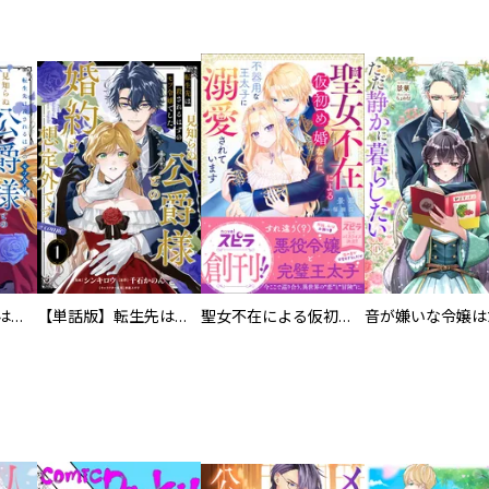
転生先は殺されるはずのモブ令嬢でした～見知らぬ公爵様との婚約は想定外です～@COMIC
【単話版】転生先は殺されるはずのモブ令嬢でした～見知らぬ公爵様との婚約は想定外です～@COMIC
聖女不在による仮初め婚なのに、不器用な王太子に溺愛されています