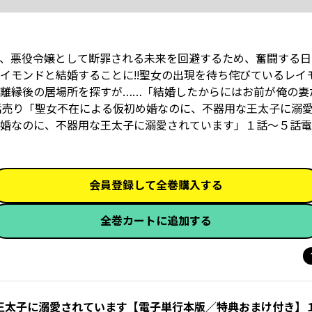
、悪役令嬢として断罪される未来を回避するため、奮闘する日
イモンドと結婚することに!!聖女の出現を待ち侘びているレイ
離縁後の居場所を探すが……「結婚したからにはお前が俺の妻
話売り「聖女不在による仮初め婚なのに、不器用な王太子に溺
婚なのに、不器用な王太子に溺愛されています」１話～５話電
会員登録して全巻購入する
全巻カートに追加する
王太子に溺愛されています【電子単行本版／特典おまけ付き】