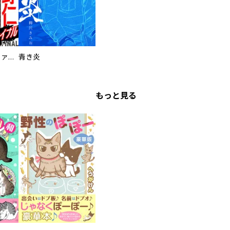
特命係長 只野仁ファイナル 愛蔵版
青き炎
もっと見る