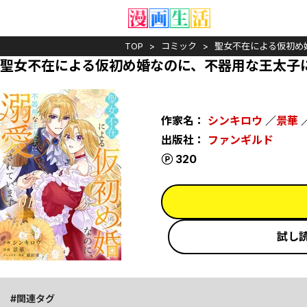
TOP
コミック
聖女不在による仮初め
聖女不在による仮初め婚なのに、不器用な王太子
作家名：
シンキロウ
／
景華
出版社：
ファンギルド
ポイント
320
試し
関連タグ