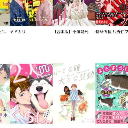
逃亡者～アスクレピオスの杖～
ヤドカリ
【合本版】不倫処刑