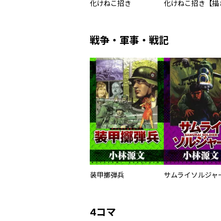
化けねこ招き
戦争・軍事・戦記
装甲擲弾兵
4コマ