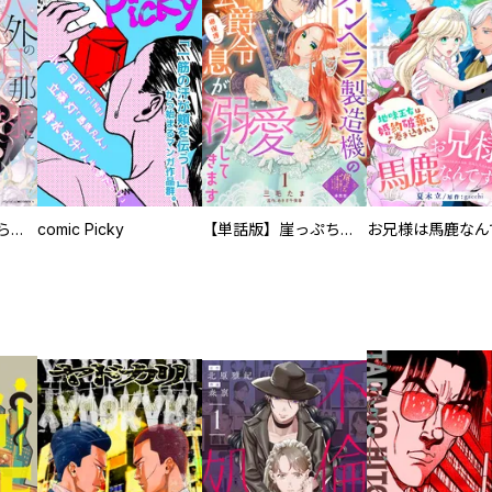
人外の旦那様に娶られ毎晩ナカまで愛される…。アンソロジー
comic Picky
【単話版】崖っぷち令嬢ですが、意地と策略で幸せになります！シリーズ