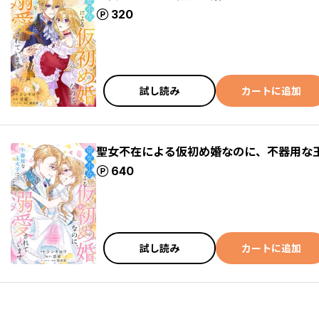
ポイント
320
試し読み
カートに追加
聖女不在による仮初め婚なのに、不器用な
ポイント
640
試し読み
カートに追加