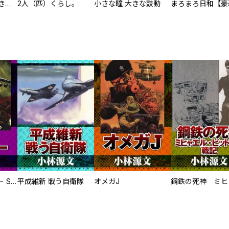
化けねこ招き【描きおろし付合冊版】
2人（匹）くらし。
小さな瞳 大きな鼓動
サムライソルジャー SAMURAI SOLDIER
平成維新 戦う自衛隊
オメガJ