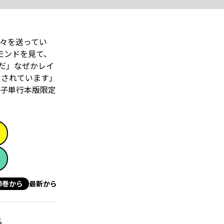
々を送ってい
モンドを見て、
だ」なぜかレイ
愛されています」
子単行本版限定
1巻から
最新から
１