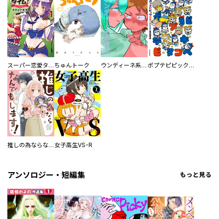
スーパー恋愛タイム！～現場でドＳな彼女は自宅でデレる～
ちゅんトーク
ウンディーネ系彼氏
ポプテピピック SEASON EIGHT
推しの為ならなんでもします！
女子高生VS-R
アンソロジー・短編集
もっと見る