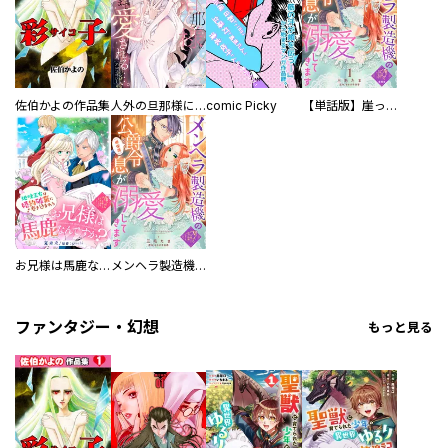
佐伯かよの作品集
人外の旦那様に娶られ毎晩ナカまで愛される…。アンソロジー
comic Picky
【単話版】崖っぷち令嬢ですが、意地と策略で幸せになります！シリーズ
お兄様は馬鹿なんですか？～地味王女は婚約破棄に巻き込まれる～
メンヘラ製造機の公爵令息（過保護）が溺愛してきます
ファンタジー・幻想
もっと見る