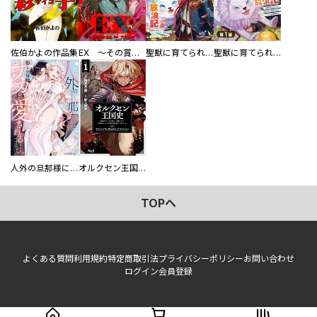
佐伯かよの作品集
EX ～その賞金稼ぎは、世界の出口を探す～【単行本版】
聖獣に育てられた少年の異世界ゆるり放浪記～神様からもらったチート魔法で、仲間たちとスローライフを満喫中～
聖獣に育てられた少年の異世界ゆるり放浪記～神様からもらったチート魔法で、仲間たちとスローライフを満喫中～【分冊版】
人外の旦那様に娶られ毎晩ナカまで愛される…。アンソロジー
オルクセン王国史
TOPへ
よくある質問
利用規約
特定商取引法
プライバシーポリシー
お問い合わせ
ログイン
会員登録