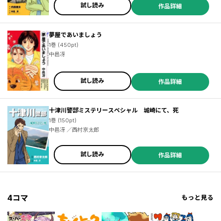
試し読み
作品詳細
夢屋であいましょう
1巻 (450pt)
中邑冴
試し読み
作品詳細
十津川警部ミステリースペシャル 城崎にて、死
1巻 (150pt)
中邑冴 ／西村京太郎
試し読み
作品詳細
4コマ
もっと見る