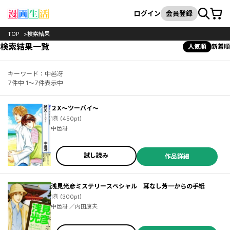
カート
検索
ログイン
会員登録
TOP
検索結果
検索結果一覧
人気順
新着順
キーワード：中邑冴
7件中 1～7件表示中
２X～ツーバイ～
1巻 (450pt)
中邑冴
試し読み
作品詳細
浅見光彦ミステリースペシャル 耳なし芳一からの手紙
1巻 (300pt)
中邑冴 ／内田康夫