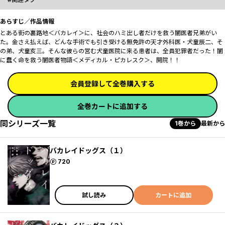
あらすじ／作品情報
とある街の裏路地＜バカレイ＞に、社会のハミ出し者だけを救う闇医者兄弟がい
た。金さえ払えば、どんな手術でも引き受ける無免許の天才外科医・犬童辰二、そ
の弟、犬童亥三。そんな彼らの営む犬童医院に来る患者は、全員犯罪者だった！闇
に蠢く命を救う闇医者物語＜メディカル・ピカレスク＞、開院！！
会員登録して全巻購入する
全巻カートに追加する
同シリーズ一覧
1巻から
最新から
バカレイドッグス（１）
ポイント
720
試し読み
カートに追加