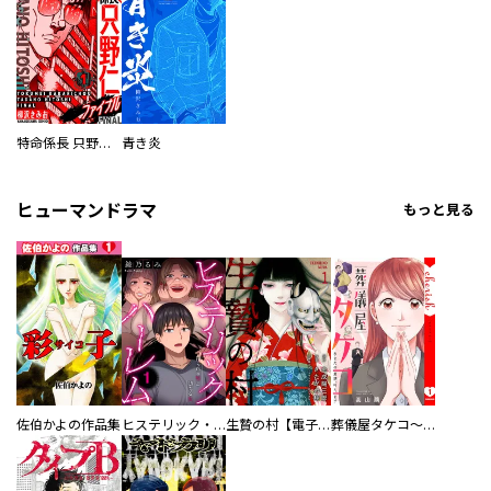
特命係長 只野仁ファイナル 愛蔵版
青き炎
ヒューマンドラマ
もっと見る
佐伯かよの作品集
ヒステリック・ハーレム～搾られる男と堕ちる女～【電子単行本版】
生贄の村【電子単行本版】
葬儀屋タケコ～あなたの最期、叶えます【電子単行本版】