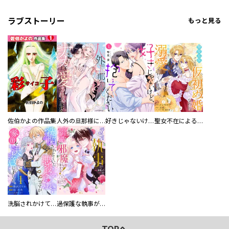
ラブストーリー
もっと見る
佐伯かよの作品集
人外の旦那様に娶られ毎晩ナカまで愛される…。アンソロジー
好きじゃないけど、抱いてください【電子単行本版／特典おまけ付き】
聖女不在による仮初め婚なのに、不器用な王太子に溺愛されています【電子単行本版／特典おまけ付き】
洗脳されかけていた悪役令嬢ですが家出を決意しました。【電子単行本版／特典おまけ付き】
過保護な執事が私の婚活を邪魔してきます！ 分冊版