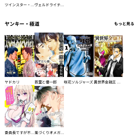
ツインスター・サイクロン・ランナウェイ
ヴェルドライチオシ聖典パック 『転スラ』ミニ画集付き シリウス人気作３選
ヤンキー・極道
もっと見る
ヤドカリ
首里と優一郎
咲花ソルジャーズ
異世界金融王 ～クローネ・ゴルディオンの覇道～
委員長ですが不良になるほど恋してます！
巣づくりオメガバース