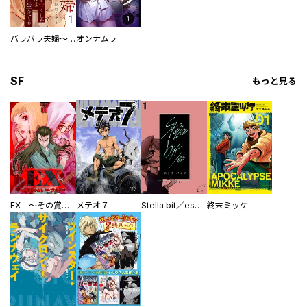
バラバラ夫婦～手足をなくした夫はまだ生きてる
オンナムラ
SF
もっと見る
EX ～その賞金稼ぎは、世界の出口を探す～【単行本版】
メテオ７
Stella bit／es【単話版】
終末ミッケ