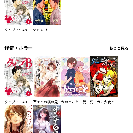
タイプＢ～48時間後、致死率100％～【単話】
ヤドカリ
怪奇・ホラー
もっと見る
タイプＢ～48時間後、致死率100％～【単話】
百々とお狐の見習い巫女生活【単行本版】
かのとこと～武蔵花町怪話譚～ 【連載版】
死ニガミ少女とスマホ神