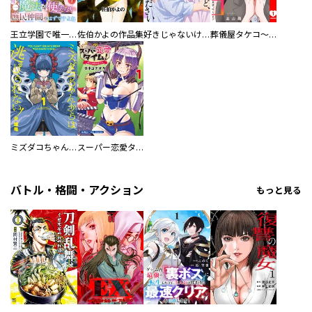
王立学園で唯一魔法が使えない庶民仲間のはずですよね～実は王子様で私を溺愛しているなんて告白はやめてください～
佐伯かよの作品集
好きじゃないけど、抱いてください【電子単行本版／特典おまけ付き】
葬儀屋タケコ～あなたの最期、叶えます【電子単行本版】
ミズダコちゃんからは逃げられない！
スーパー恋愛タイム！～現場でドＳな彼女は自宅でデレる～
バトル・格闘・アクション
もっと見る