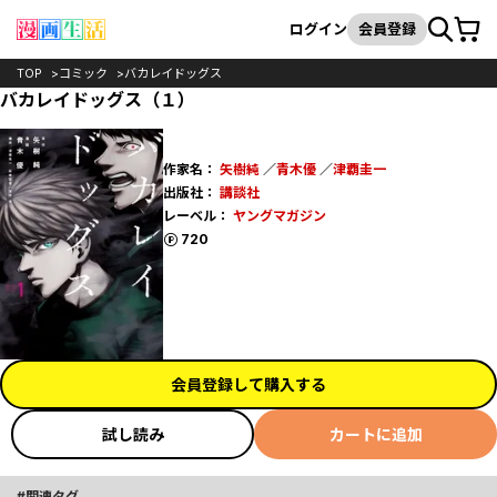
カート
検索
ログイン
会員登録
TOP
コミック
バカレイドッグス
バカレイドッグス（１）
作家名：
矢樹純
／
青木優
／
津覇圭一
出版社：
講談社
レーベル：
ヤングマガジン
ポイント
720
会員登録して購入する
試し読み
カートに追加
関連タグ