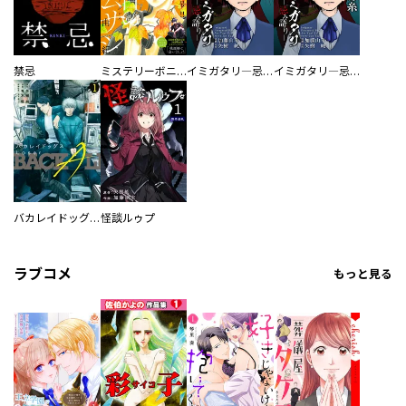
禁忌
ミステリーボニータ
イミガタリ―忌み語り―
イミガタリ―忌み語り― 分冊版
バカレイドッグス Ｌｏｓｅｒ
怪談ルゥプ
ラブコメ
もっと見る