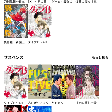
刀剣乱舞～日本号つれづれ酒～
EX ～その賞金稼ぎは、世界の出口を探す～【単行本版】
ゲーム内最強の『裏ボス』に転生したので、主人公の代わりに最速クリアを目指します！【電子単行本版】
復讐の魔女【電子単行本版】
異修羅 新魔王戦争
タイプＢ～48時間後、致死率100％～【単話】
サスペンス
もっと見る
タイプＢ～48時間後、致死率100％～【単話】
逃亡者～アスクレピオスの杖～
ヤドカリ
【合本版】不倫処刑