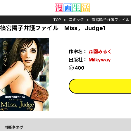
TOP
コミック
篠宮陽子弁護ファイル M
篠宮陽子弁護ファイル Miss， Judge1
作家名：
森園みるく
出版社：
Milkyway
ポイント
400
関連タグ