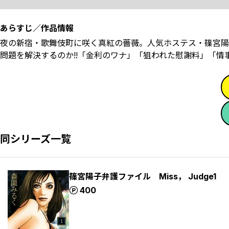
あらすじ／作品情報
夜の新宿・歌舞伎町に咲く真紅の薔薇。人気ホステス・篠宮陽
問題を解決するのか!!「金利のワナ」「狙われた慰謝料」「情
同シリーズ一覧
篠宮陽子弁護ファイル Miss， Judge1
ポイント
400