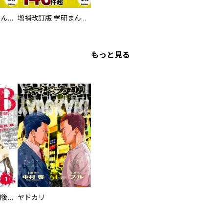
増補改訂版 学研まんが NEW世界の歴史 別巻 人物学習事典
増補改訂版 学研まんが NEW世界の歴史 別巻 世界遺産学習事典
もっと見る
タイプＢ～48時間後、致死率100％～【単話】
ヤドカリ