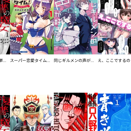
復讐の魔女【電子単行本版】
スーパー恋愛タイム！～現場でドＳな彼女は自宅でデレる～
同じギルメンの声が好き