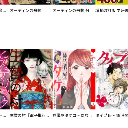
大正夜伽浪漫 －金曜日の花嫁—
オーディンの舟葬
オーディンの舟葬 分冊版
ヒステリック・ハーレム～搾られる男と堕ちる女～【電子単行本版】
生贄の村【電子単行本版】
葬儀屋タケコ～あなたの最期、叶えます【電子単行本版】