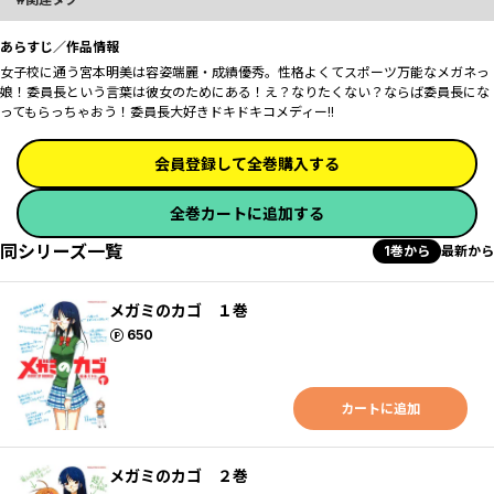
あらすじ／作品情報
女子校に通う宮本明美は容姿端麗・成績優秀。性格よくてスポーツ万能なメガネっ
娘！委員長という言葉は彼女のためにある！え？なりたくない？ならば委員長にな
ってもらっちゃおう！委員長大好きドキドキコメディー!!
会員登録して全巻購入する
全巻カートに追加する
同シリーズ一覧
1巻から
最新から
メガミのカゴ １巻
ポイント
650
カートに追加
メガミのカゴ ２巻