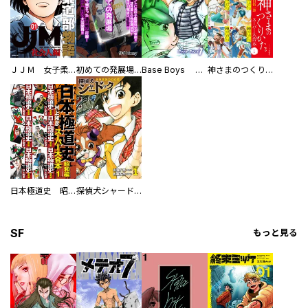
ＪＪＭ 女子柔道部物語 社会人編
初めての発展場 【白抜き修正版】
Base Boys 新装版
神さまのつくりかた。スーパー大合本
日本極道史 昭和編 スーパー大合本
探偵犬シャードック（新装版）
SF
もっと見る