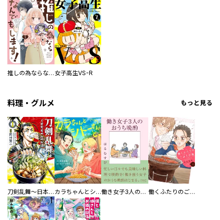
推しの為ならなんでもします！
女子高生VS-R
料理・グルメ
もっと見る
刀剣乱舞～日本号つれづれ酒～
カラちゃんとシトーさんと、 【分冊版】
働き女子3人のおうち晩酌
働くふたりのごほうび飯