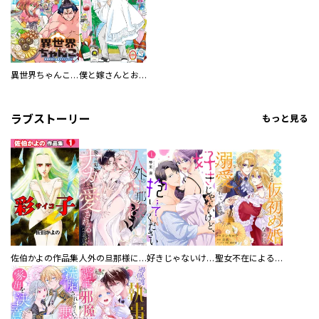
異世界ちゃんこ～横綱目前に召喚されたんだが～ 【連載版】
僕と嫁さんとお酒の関係
ラブストーリー
もっと見る
佐伯かよの作品集
人外の旦那様に娶られ毎晩ナカまで愛される…。アンソロジー
好きじゃないけど、抱いてください【電子単行本版／特典おまけ付き】
聖女不在による仮初め婚なのに、不器用な王太子に溺愛されています【電子単行本版／特典おまけ付き】