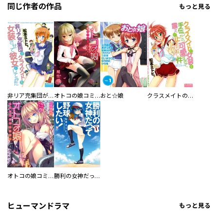
同じ作者の作品
もっと見る
非リア充集団がクラスメイトを女装させて彼女にしてみた
オトコの娘コミックアンソロジー 魔性編
おと☆娘
クラスメイトの女装を手伝ったら可愛すぎて震えが止まらない件～松本ミトヒ。 オトコの娘作品集～
オトコの娘コミックアンソロジー 天真爛漫編
勝利の女神だって野球したい！
ヒューマンドラマ
もっと見る