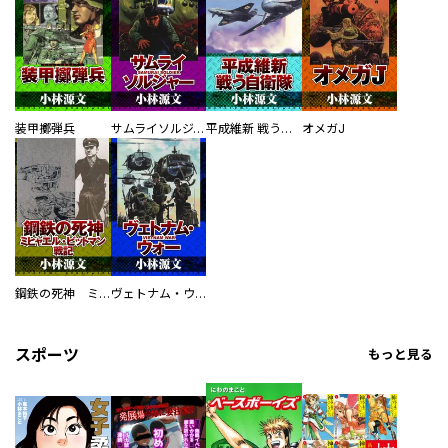
装甲擲弾兵
サムライソルジャー SAMURAI SOLDIER
平成維新 戦う自衛隊
オメガJ
鋼鉄の死神 ミヒャエル・ビットマン戦記
ヴェトナム・ウォー VIETNAM WAR
スポーツ
もっと見る