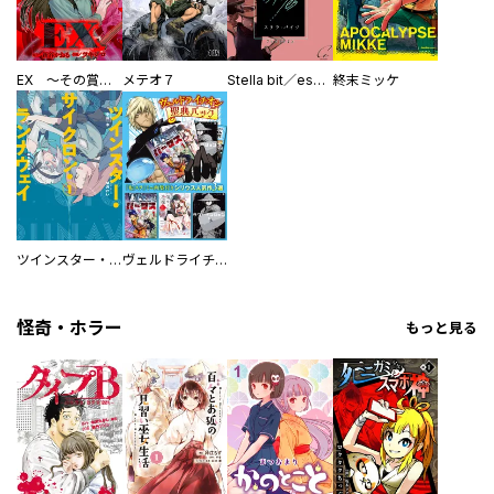
EX ～その賞金稼ぎは、世界の出口を探す～【単行本版】
メテオ７
Stella bit／es【単話版】
終末ミッケ
ツインスター・サイクロン・ランナウェイ
ヴェルドライチオシ聖典パック 『転スラ』ミニ画集付き シリウス人気作３選
怪奇・ホラー
もっと見る