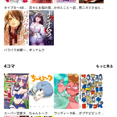
タイプＢ～48時間後、致死率100％～【単話】
百々とお狐の見習い巫女生活【単行本版】
かのとこと～武蔵花町怪話譚～ 【連載版】
死ニガミ少女とスマホ神
バラバラ夫婦～手足をなくした夫はまだ生きてる
オンナムラ
4コマ
もっと見る
スーパー恋愛タイム！～現場でドＳな彼女は自宅でデレる～
ちゅんトーク
ウンディーネ系彼氏
ポプテピピック SEASON EIGHT