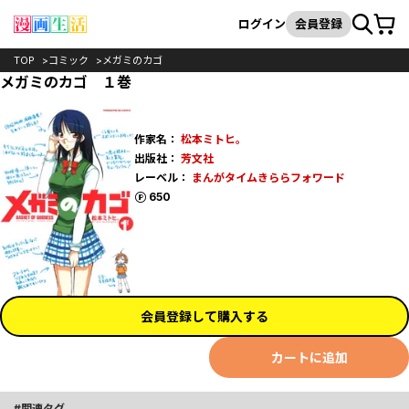
カート
検索
ログイン
会員登録
TOP
コミック
メガミのカゴ
メガミのカゴ １巻
作家名：
松本ミトヒ。
出版社：
芳文社
レーベル：
まんがタイムきららフォワード
ポイント
650
会員登録して購入する
カートに追加
関連タグ