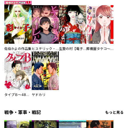
佐伯かよの作品集
ヒステリック・ハーレム～搾られる男と堕ちる女～【電子単行本版】
生贄の村【電子単行本版】
葬儀屋タケコ～あなたの最期、叶えます【電子単行本版】
タイプＢ～48時間後、致死率100％～【単話】
ヤドカリ
戦争・軍事・戦記
もっと見る