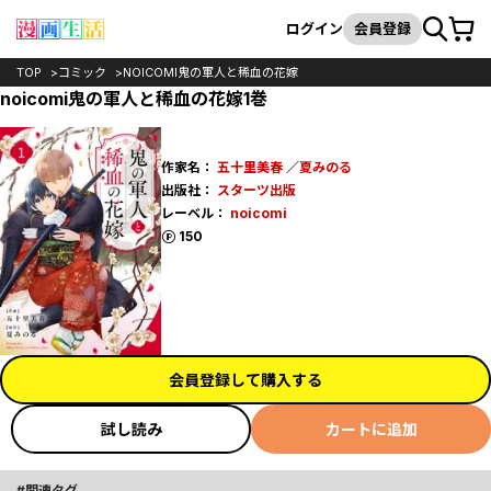
カート
検索
ログイン
会員登録
TOP
コミック
NOICOMI鬼の軍人と稀血の花嫁
noicomi鬼の軍人と稀血の花嫁1巻
作家名：
五十里美春
／
夏みのる
出版社：
スターツ出版
レーベル：
noicomi
ポイント
150
会員登録して購入する
試し読み
カートに追加
関連タグ