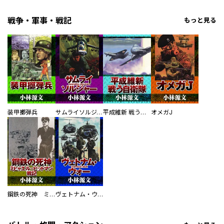
戦争・軍事・戦記
もっと見る
装甲擲弾兵
サムライソルジャー SAMURAI SOLDIER
平成維新 戦う自衛隊
オメガJ
鋼鉄の死神 ミヒャエル・ビットマン戦記
ヴェトナム・ウォー VIETNAM WAR