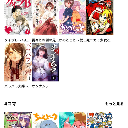
タイプＢ～48時間後、致死率100％～【単話】
百々とお狐の見習い巫女生活【単行本版】
かのとこと～武蔵花町怪話譚～ 【連載版】
死ニガミ少女とスマホ神
バラバラ夫婦～手足をなくした夫はまだ生きてる
オンナムラ
4コマ
もっと見る