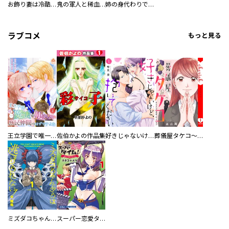
お飾り妻は冷酷旦那様と離縁したい！～実は溺愛されていたなんて知りません～ アンソロジーコミック
鬼の軍人と稀血の花嫁
姉の身代わりで冷酷な若公爵様に嫁ぐことになりましたが、初夜にも来ない彼なのに「このままでは妻に嫌われる……」と私に語りかけてきます。
ラブコメ
もっと見る
王立学園で唯一魔法が使えない庶民仲間のはずですよね～実は王子様で私を溺愛しているなんて告白はやめてください～
佐伯かよの作品集
好きじゃないけど、抱いてください【電子単行本版／特典おまけ付き】
葬儀屋タケコ～あなたの最期、叶えます【電子単行本版】
ミズダコちゃんからは逃げられない！
スーパー恋愛タイム！～現場でドＳな彼女は自宅でデレる～