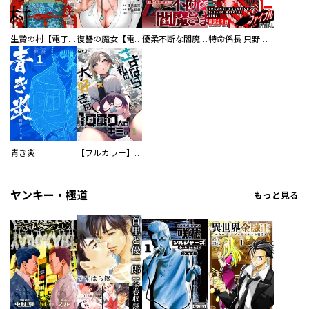
生贄の村【電子単行本版】
復讐の魔女【電子単行本版】
優柔不断な閻魔さま
特命係長 只野仁ファイナル 愛蔵版
青き炎
【フルカラー】さよなら、私の大好きな１０００人のキミ。
ヤンキー・極道
もっと見る