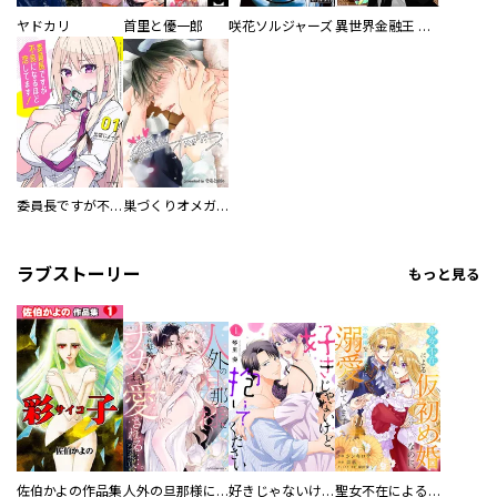
ヤドカリ
首里と優一郎
咲花ソルジャーズ
異世界金融王 ～クローネ・ゴルディオンの覇道～
委員長ですが不良になるほど恋してます！
巣づくりオメガバース
ラブストーリー
もっと見る
佐伯かよの作品集
人外の旦那様に娶られ毎晩ナカまで愛される…。アンソロジー
好きじゃないけど、抱いてください【電子単行本版／特典おまけ付き】
聖女不在による仮初め婚なのに、不器用な王太子に溺愛されています【電子単行本版／特典おまけ付き】