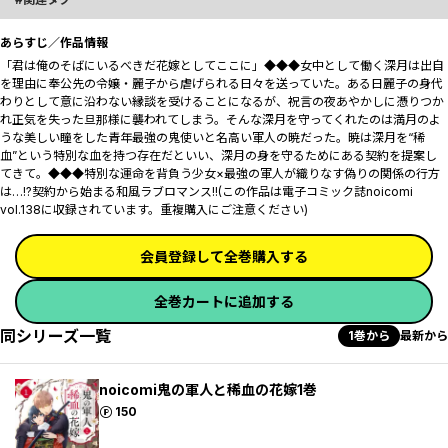
あらすじ／作品情報
「君は俺のそばにいるべきだ――花嫁としてここに」◆◆◆女中として働く深月は出自
を理由に奉公先の令嬢・麗子から虐げられる日々を送っていた。ある日麗子の身代
わりとして意に沿わない縁談を受けることになるが、祝言の夜あやかしに憑りつか
れ正気を失った旦那様に襲われてしまう。そんな深月を守ってくれたのは満月のよ
うな美しい瞳をした青年――最強の鬼使いと名高い軍人の暁だった。暁は深月を“稀
血”という特別な血を持つ存在だといい、深月の身を守るためにある契約を提案し
てきて――。◆◆◆特別な運命を背負う少女×最強の軍人が織りなす偽りの関係の行方
は…!?契約から始まる和風ラブロマンス!!(この作品は電子コミック誌noicomi
vol.138に収録されています。重複購入にご注意ください)
会員登録して全巻購入する
全巻カートに追加する
同シリーズ一覧
1巻から
最新から
noicomi鬼の軍人と稀血の花嫁1巻
ポイント
150