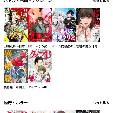
バトル・格闘・アクション
もっと見る
刀剣乱舞～日本号つれづれ酒～
EX ～その賞金稼ぎは、世界の出口を探す～【単行本版】
ゲーム内最強の『裏ボス』に転生したので、主人公の代わりに最速クリアを目指します！【電子単行本版】
復讐の魔女【電子単行本版】
異修羅 新魔王戦争
タイプＢ～48時間後、致死率100％～【単話】
怪奇・ホラー
もっと見る