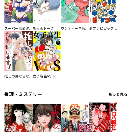
スーパー恋愛タイム！～現場でドＳな彼女は自宅でデレる～
ちゅんトーク
ウンディーネ系彼氏
ポプテピピック SEASON EIGHT
推しの為ならなんでもします！
女子高生VS-R
推理・ミステリー
もっと見る