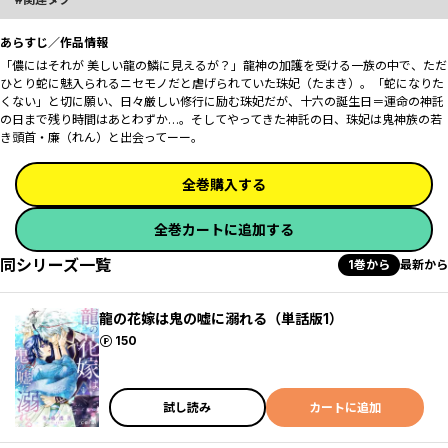
あらすじ／作品情報
「儂にはそれが 美しい龍の鱗に見えるが？」龍神の加護を受ける一族の中で、ただ
ひとり蛇に魅入られるニセモノだと虐げられていた珠妃（たまき）。「蛇になりた
くない」と切に願い、日々厳しい修行に励む珠妃だが、十六の誕生日＝運命の神託
の日まで残り時間はあとわずか…。そしてやってきた神託の日、珠妃は鬼神族の若
き頭首・廉（れん）と出会ってーー。
全巻購入する
全巻カートに追加する
同シリーズ一覧
1巻から
最新から
龍の花嫁は鬼の嘘に溺れる（単話版1）
ポイント
150
試し読み
カートに追加