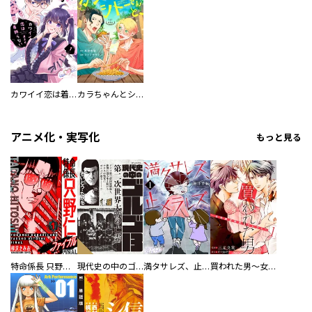
カワイイ恋は着飾らない
カラちゃんとシトーさんと、 【分冊版】
アニメ化・実写化
もっと見る
特命係長 只野仁ファイナル 愛蔵版
現代史の中のゴルゴ13
満タサレズ、止メラレズ
買われた男～女性限定快感セラピスト～【描き下ろしおまけ付き特装版】