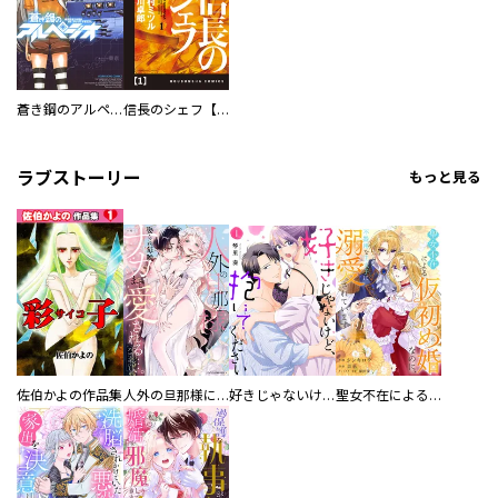
蒼き鋼のアルペジオ
信長のシェフ【単話版】
ラブストーリー
もっと見る
佐伯かよの作品集
人外の旦那様に娶られ毎晩ナカまで愛される…。アンソロジー
好きじゃないけど、抱いてください【電子単行本版／特典おまけ付き】
聖女不在による仮初め婚なのに、不器用な王太子に溺愛されています【電子単行本版／特典おまけ付き】