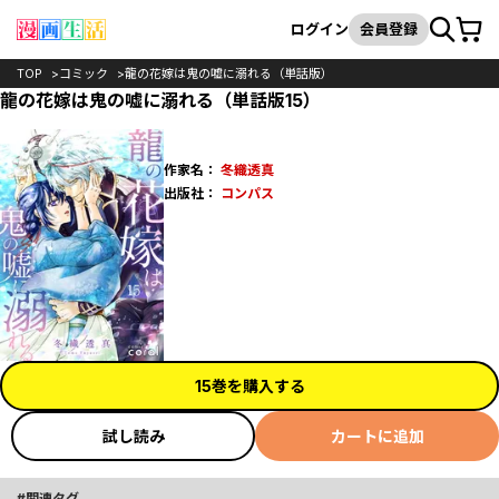
カート
検索
ログイン
会員登録
TOP
コミック
龍の花嫁は鬼の嘘に溺れる（単話版）
龍の花嫁は鬼の嘘に溺れる（単話版15）
作家名：
冬織透真
出版社：
コンパス
15巻を購入する
試し読み
カートに追加
関連タグ