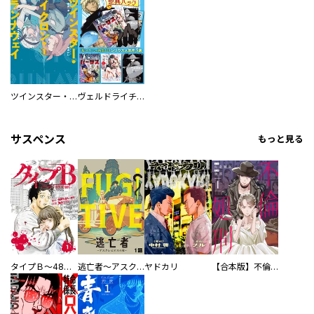
ツインスター・サイクロン・ランナウェイ
ヴェルドライチオシ聖典パック 『転スラ』ミニ画集付き シリウス人気作３選
サスペンス
もっと見る
タイプＢ～48時間後、致死率100％～【単話】
逃亡者～アスクレピオスの杖～
ヤドカリ
【合本版】不倫処刑