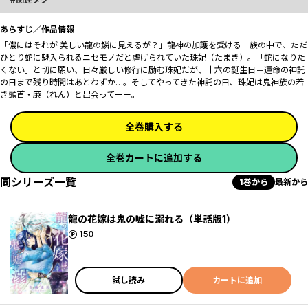
あらすじ／作品情報
「儂にはそれが 美しい龍の鱗に見えるが？」龍神の加護を受ける一族の中で、ただ
ひとり蛇に魅入られるニセモノだと虐げられていた珠妃（たまき）。「蛇になりた
くない」と切に願い、日々厳しい修行に励む珠妃だが、十六の誕生日＝運命の神託
の日まで残り時間はあとわずか…。そしてやってきた神託の日、珠妃は鬼神族の若
き頭首・廉（れん）と出会ってーー。
全巻購入する
全巻カートに追加する
同シリーズ一覧
1巻から
最新から
龍の花嫁は鬼の嘘に溺れる（単話版1）
ポイント
150
試し読み
カートに追加