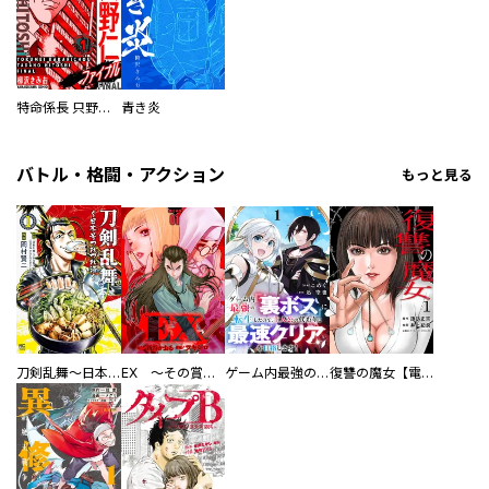
特命係長 只野仁ファイナル 愛蔵版
青き炎
バトル・格闘・アクション
もっと見る
刀剣乱舞～日本号つれづれ酒～
EX ～その賞金稼ぎは、世界の出口を探す～【単行本版】
ゲーム内最強の『裏ボス』に転生したので、主人公の代わりに最速クリアを目指します！【電子単行本版】
復讐の魔女【電子単行本版】