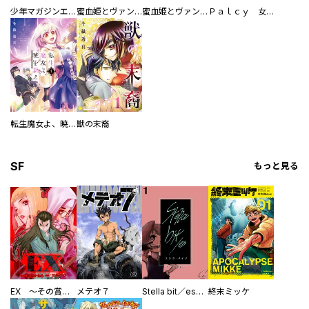
少年マガジンエッジ
蜜血姫とヴァンパイア
蜜血姫とヴァンパイア 分冊版
Ｐａｌｃｙ 女子部
転生魔女よ、暁を謳え
獣の末裔
SF
もっと見る
EX ～その賞金稼ぎは、世界の出口を探す～【単行本版】
メテオ７
Stella bit／es【単話版】
終末ミッケ