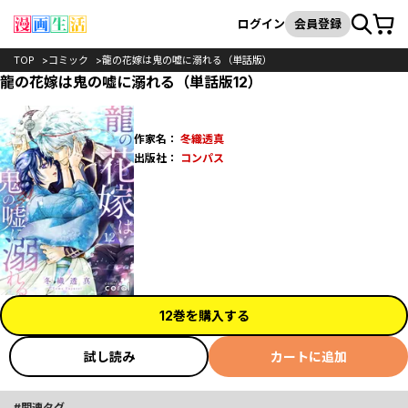
カート
検索
ログイン
会員登録
TOP
コミック
龍の花嫁は鬼の嘘に溺れる（単話版）
龍の花嫁は鬼の嘘に溺れる（単話版12）
作家名：
冬織透真
出版社：
コンパス
12巻を購入する
試し読み
カートに追加
関連タグ