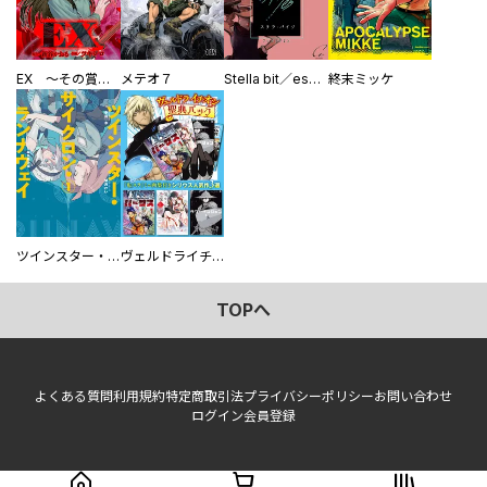
EX ～その賞金稼ぎは、世界の出口を探す～【単行本版】
メテオ７
Stella bit／es【単話版】
終末ミッケ
ツインスター・サイクロン・ランナウェイ
ヴェルドライチオシ聖典パック 『転スラ』ミニ画集付き シリウス人気作３選
TOPへ
よくある質問
利用規約
特定商取引法
プライバシーポリシー
お問い合わせ
ログイン
会員登録