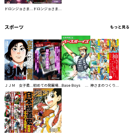
ドロンジョさまは転生しても悪役令嬢のままだった
ドロンジョさまは転生しても悪役令嬢のままだった【分冊版】
スポーツ
もっと見る
ＪＪＭ 女子柔道部物語 社会人編
初めての発展場 【白抜き修正版】
Base Boys 新装版
神さまのつくりかた。スーパー大合本