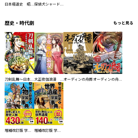
日本極道史 昭和編 スーパー大合本
探偵犬シャードック（新装版）
歴史・時代劇
もっと見る
刀剣乱舞～日本号つれづれ酒～
大正夜伽浪漫 －金曜日の花嫁—
オーディンの舟葬
オーディンの舟葬 分冊版
増補改訂版 学研まんが NEW世界の歴史 別巻 人物学習事典
増補改訂版 学研まんが NEW世界の歴史 別巻 世界遺産学習事典