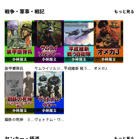
戦争・軍事・戦記
もっと見る
装甲擲弾兵
サムライソルジャー SAMURAI SOLDIER
平成維新 戦う自衛隊
オメガJ
鋼鉄の死神 ミヒャエル・ビットマン戦記
ヴェトナム・ウォー VIETNAM WAR
ヤンキー・極道
もっと見る