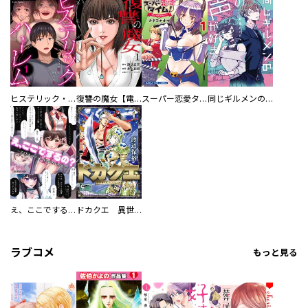
ヒステリック・ハーレム～搾られる男と堕ちる女～【電子単行本版】
復讐の魔女【電子単行本版】
スーパー恋愛タイム！～現場でドＳな彼女は自宅でデレる～
同じギルメンの声が好き
え、ここでするの？ アイドルのファンが知らない日常
ドカクエ 異世界ドカコッククエスト
ラブコメ
もっと見る