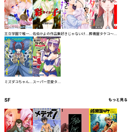
王立学園で唯一魔法が使えない庶民仲間のはずですよね～実は王子様で私を溺愛しているなんて告白はやめてください～
佐伯かよの作品集
好きじゃないけど、抱いてください【電子単行本版／特典おまけ付き】
葬儀屋タケコ～あなたの最期、叶えます【電子単行本版】
ミズダコちゃんからは逃げられない！
スーパー恋愛タイム！～現場でドＳな彼女は自宅でデレる～
SF
もっと見る