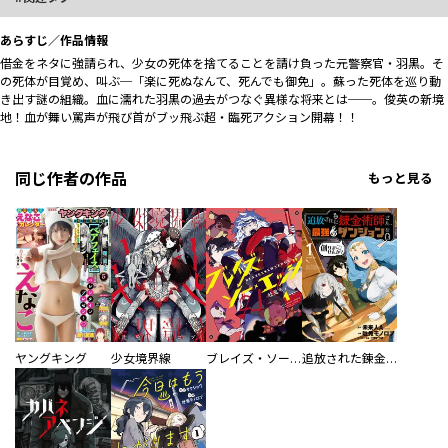
あらすじ／作品情報
借金をネタに強請られ、少女の死体を捨てることを請け負った元警察官・羽黒。そ
の死体が目覚め、叫ぶ─「楽に死ぬなんて、死んでも御免」。蘇った死体を巡り動
き出す謎の組織。血に濡れた羽黒の過去がつなぐ異様な将来とは──。俊英の新境
地！血が舞い罵声が飛び首がブッ飛ぶ超・臨死アクション開幕！！
同じ作者の作品
もっと見る
ヤングキング
少女境界線
ブレイズ・ソー・エッジ
追放された錬金術師さん、最強のダンジョンを創りませんか？