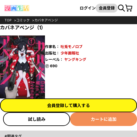
カート
検索
ログイン
会員登録
TOP
コミック
カバネアベンジ
カバネアベンジ（1）
作家名：
吐兎モノロブ
出版社：
少年画報社
レーベル：
ヤングキング
ポイント
690
会員登録して購入する
試し読み
カートに追加
関連タグ