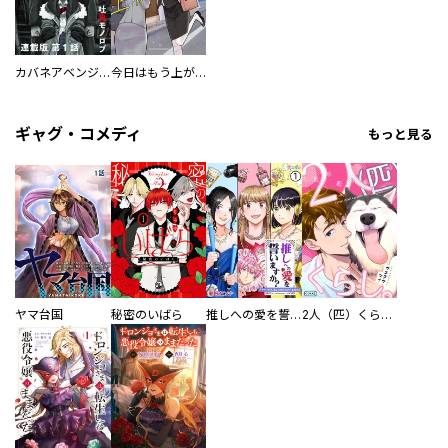
カバネアベンジ 連載版
今日はもう上がります
ギャグ・コメディ
もっと見る
ヤマ台国
秘密のいばら
推しへの愛を誓いますか？～アラサー女子、推しは逃げぬが人生逃げる～
2人（匹）くらし。