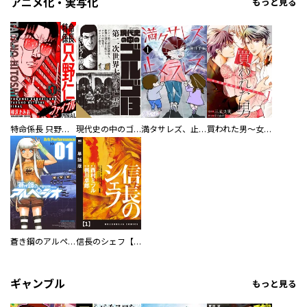
アニメ化・実写化
もっと見る
特命係長 只野仁ファイナル 愛蔵版
現代史の中のゴルゴ13
満タサレズ、止メラレズ
買われた男～女性限定快感セラピスト～【描き下ろしおまけ付き特装版】
蒼き鋼のアルペジオ
信長のシェフ【単話版】
ギャンブル
もっと見る