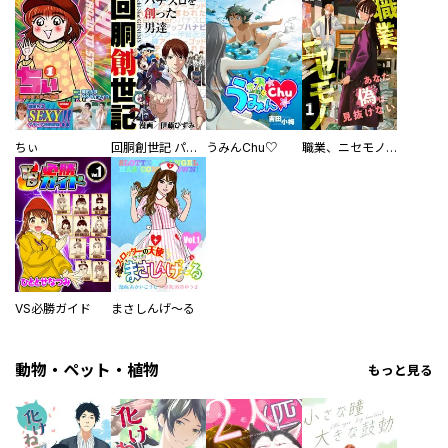
ちぃ
回胴創世記 パチスロを創った男達
うみんChu♡
職業、ニセモノ～あなたに偽は見抜けない【電子単行本版】
VS必勝ガイド
まさしんげ～る
動物・ペット・植物
もっと見る