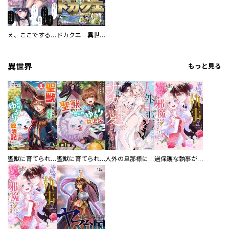
え、ここでするの？ アイドルのファンが知らない日常
ドカクエ 異世界ドカコッククエスト
異世界
もっと見る
聖獣に育てられた少年の異世界ゆるり放浪記～神様からもらったチート魔法で、仲間たちとスローライフを満喫中～
聖獣に育てられた少年の異世界ゆるり放浪記～神様からもらったチート魔法で、仲間たちとスローライフを満喫中～【分冊版】
人外の旦那様に娶られ毎晩ナカまで愛される…。アンソロジー
過保護な執事が私の婚活を邪魔してきます！ 分冊版