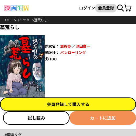
カート
検索
ログイン
会員登録
TOP
コミック
墓荒らし
墓荒らし
作家名：
城谷歩
／
池田鷹一
出版社：
パンローリング
ポイント
100
会員登録して購入する
試し読み
カートに追加
関連タグ