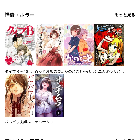
怪奇・ホラー
もっと見る
タイプＢ～48時間後、致死率100％～【単話】
百々とお狐の見習い巫女生活【単行本版】
かのとこと～武蔵花町怪話譚～ 【連載版】
死ニガミ少女とスマホ神
バラバラ夫婦～手足をなくした夫はまだ生きてる
オンナムラ