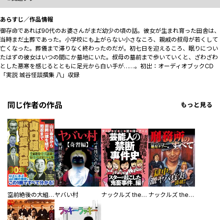
あらすじ／作品情報
御存命であれば90代のお婆さんがまだ幼少の頃の話。彼女が生まれ育った田舎は、
当時まだ土葬であった。小学校にも上がらない小さなころ、親戚の叔母が若くして
亡くなった。葬儀まで滞りなく終わったのだが。初七日を迎えるころ、眠りについ
たはずの彼女はいつの間にか墓地にいた。叔母の墓前まで歩いていくと、ざわざわ
とした悪寒を感じるとともに足元から白い手が……。初出：オーディオブックCD
「実説 城谷怪談撰集 八」収録
同じ作者の作品
もっと見る
空前絶後の大組織を築きあげた頭領たちの足跡！ 山口組歴代組長列伝 ―山口春吉から田岡一雄を経て司忍まで―
ヤバい村
ナックルズ the BEST 芸能人の禁断事件史
ナックルズ the BEST 刑務所のすべて