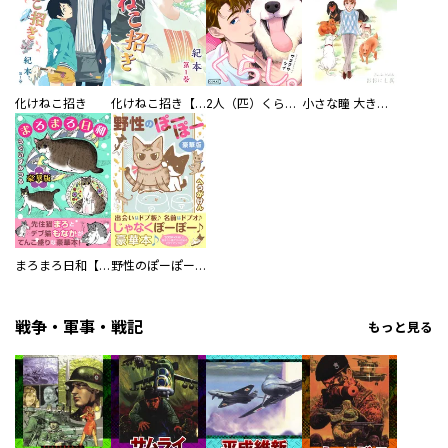
化けねこ招き
化けねこ招き【描きおろし付合冊版】
2人（匹）くらし。
小さな瞳 大きな鼓動
まろまろ日和【豪華版】
野性のぽーぽー【豪華版】
戦争・軍事・戦記
もっと見る