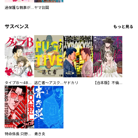
過保護な執事が私の婚活を邪魔してきます！
ヤマ台国
サスペンス
もっと見る
タイプＢ～48時間後、致死率100％～【単話】
逃亡者～アスクレピオスの杖～
ヤドカリ
【合本版】不倫処刑
特命係長 只野仁ファイナル 愛蔵版
青き炎