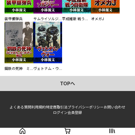
装甲擲弾兵
サムライソルジャー SAMURAI SOLDIER
平成維新 戦う自衛隊
オメガJ
鋼鉄の死神 ミヒャエル・ビットマン戦記
ヴェトナム・ウォー VIETNAM WAR
TOPへ
よくある質問
利用規約
特定商取引法
プライバシーポリシー
お問い合わせ
ログイン
会員登録