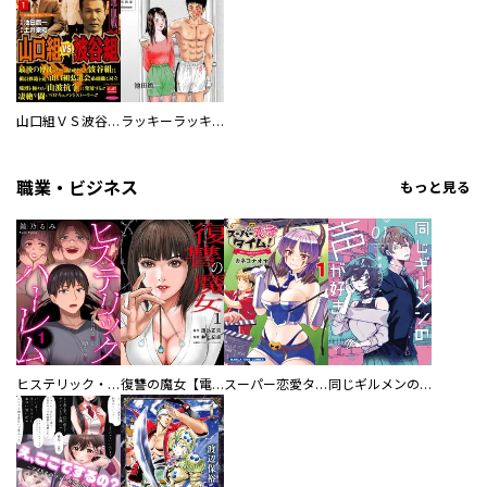
山口組ＶＳ波谷組 浪速血戦
ラッキーラッキー
職業・ビジネス
もっと見る
ヒステリック・ハーレム～搾られる男と堕ちる女～【電子単行本版】
復讐の魔女【電子単行本版】
スーパー恋愛タイム！～現場でドＳな彼女は自宅でデレる～
同じギルメンの声が好き