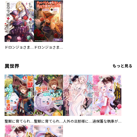
ドロンジョさまは転生しても悪役令嬢のままだった
ドロンジョさまは転生しても悪役令嬢のままだった【分冊版】
異世界
もっと見る
聖獣に育てられた少年の異世界ゆるり放浪記～神様からもらったチート魔法で、仲間たちとスローライフを満喫中～
聖獣に育てられた少年の異世界ゆるり放浪記～神様からもらったチート魔法で、仲間たちとスローライフを満喫中～【分冊版】
人外の旦那様に娶られ毎晩ナカまで愛される…。アンソロジー
過保護な執事が私の婚活を邪魔してきます！ 分冊版