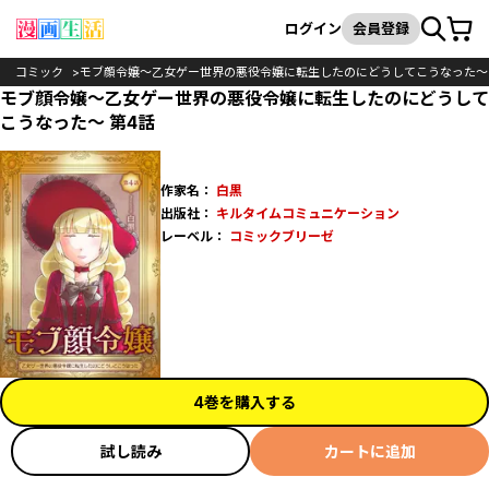
カート
検索
ログイン
会員登録
コミック
モブ顔令嬢～乙女ゲー世界の悪役令嬢に転生したのにどうしてこうなった～
モブ顔令嬢～乙女ゲー世界の悪役令嬢に転生したのにどうして
こうなった～ 第4話
作家名：
白黒
出版社：
キルタイムコミュニケーション
レーベル：
コミックブリーゼ
4巻を購入する
試し読み
カートに追加