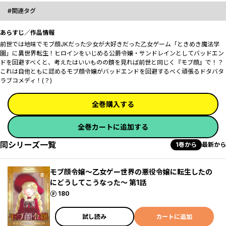
関連タグ
あらすじ／作品情報
前世では地味でモブ顔JKだった少女が大好きだった乙女ゲーム「ときめき魔法学
園」に異世界転生！ヒロインをいじめる公爵令嬢・サンドレインとしてバッドエン
ドを回避すべく――と、考えたはいいものの鏡を見れば前世と同じく『モブ顔』で！？
これは自他ともに認めるモブ顔令嬢がバッドエンドを回避するべく頑張るドタバタ
ラブコメディ！(？)
全巻購入する
全巻カートに追加する
同シリーズ一覧
1巻から
最新から
モブ顔令嬢～乙女ゲー世界の悪役令嬢に転生したの
にどうしてこうなった～ 第1話
ポイント
180
試し読み
カートに追加