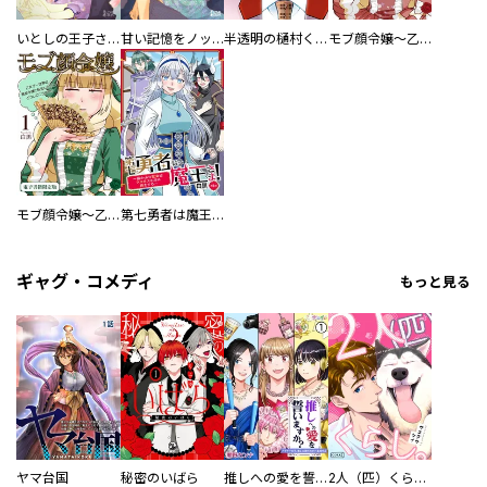
いとしの王子さま
甘い記憶をノックして
半透明の樋村くん
モブ顔令嬢～乙女ゲー世界の悪役令嬢に転生したのにどうしてこうなった～【単行本】
モブ顔令嬢～乙女ゲー世界の悪役令嬢に転生したのにどうしてこうなった～【電子書籍限定版】
第七勇者は魔王さま！～猫かぶり聖女はラスボスと共に旅をする～
ギャグ・コメディ
もっと見る
ヤマ台国
秘密のいばら
推しへの愛を誓いますか？～アラサー女子、推しは逃げぬが人生逃げる～
2人（匹）くらし。