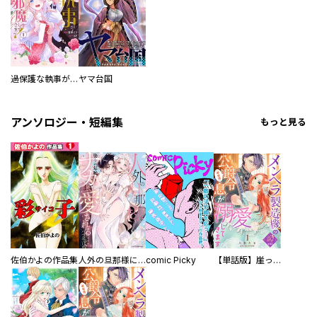
過保護な執事が私の婚活を邪魔してきます！
ヤマ台国
アンソロジー・短編集
もっと見る
佐伯かよの作品集
人外の旦那様に娶られ毎晩ナカまで愛される…。アンソロジー
comic Picky
【単話版】崖っぷち令嬢ですが、意地と策略で幸せになります！シリーズ