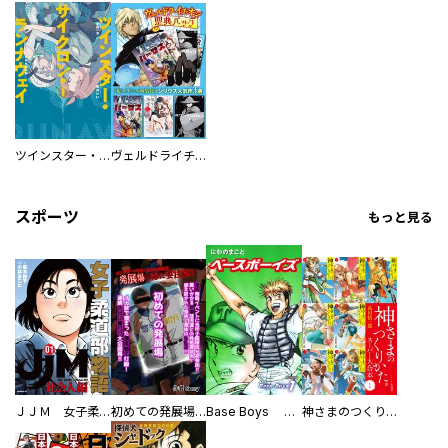
ツインスター・サイクロン・ランナウェイ
ヴェルドライチオシ聖典パック 『転スラ』ミニ画集付き シリウス人気作３選
スポーツ
もっと見る
ＪＪＭ 女子柔道部物語 社会人編
初めての発展場 【白抜き修正版】
Base Boys 新装版
神さまのつくりかた。スーパー大合本