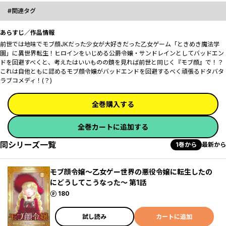
関連タグ
あらすじ／作品情報
前世では地味でモブ顔JKだった少女が大好きだった乙女ゲーム「ときめき魔法学
園」に異世界転生！ヒロインをいじめる公爵令嬢・サンドレインとしてバッドエン
ドを回避すべく――と、考えたはいいものの鏡を見れば前世と同じく『モブ顔』で！？
これは自他ともに認めるモブ顔令嬢がバッドエンドを回避するべく頑張るドタバタ
ラブコメディ！(？)
全巻購入する
全巻カートに追加する
同シリーズ一覧
1巻から
最新から
モブ顔令嬢～乙女ゲー世界の悪役令嬢に転生したの
にどうしてこうなった～ 第1話
ポイント
180
試し読み
カートに追加