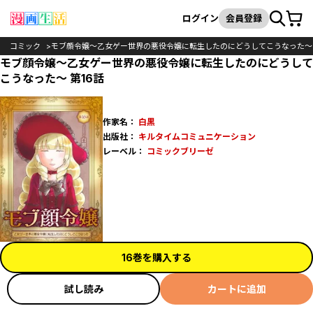
カート
検索
ログイン
会員登録
コミック
モブ顔令嬢～乙女ゲー世界の悪役令嬢に転生したのにどうしてこうなった～
モブ顔令嬢～乙女ゲー世界の悪役令嬢に転生したのにどうして
こうなった～ 第16話
作家名：
白黒
出版社：
キルタイムコミュニケーション
レーベル：
コミックブリーゼ
16巻を購入する
試し読み
カートに追加