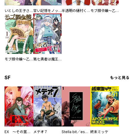
いとしの王子さま
甘い記憶をノックして
半透明の樋村くん
モブ顔令嬢～乙女ゲー世界の悪役令嬢に転生したのにどうしてこうなった～【単行本】
モブ顔令嬢～乙女ゲー世界の悪役令嬢に転生したのにどうしてこうなった～【電子書籍限定版】
第七勇者は魔王さま！～猫かぶり聖女はラスボスと共に旅をする～
SF
もっと見る
EX ～その賞金稼ぎは、世界の出口を探す～【単行本版】
メテオ７
Stella bit／es【単話版】
終末ミッケ