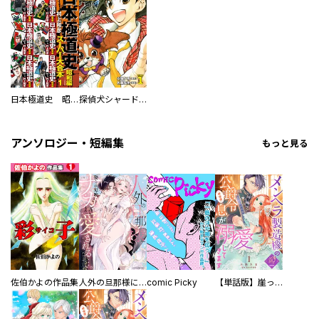
日本極道史 昭和編 スーパー大合本
探偵犬シャードック（新装版）
アンソロジー・短編集
もっと見る
佐伯かよの作品集
人外の旦那様に娶られ毎晩ナカまで愛される…。アンソロジー
comic Picky
【単話版】崖っぷち令嬢ですが、意地と策略で幸せになります！シリーズ