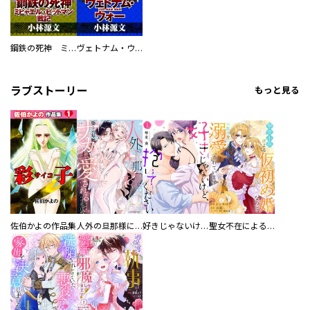
鋼鉄の死神 ミヒャエル・ビットマン戦記
ヴェトナム・ウォー VIETNAM WAR
ラブストーリー
もっと見る
佐伯かよの作品集
人外の旦那様に娶られ毎晩ナカまで愛される…。アンソロジー
好きじゃないけど、抱いてください【電子単行本版／特典おまけ付き】
聖女不在による仮初め婚なのに、不器用な王太子に溺愛されています【電子単行本版／特典おまけ付き】