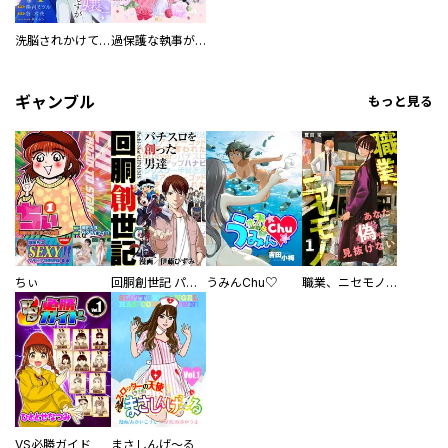
洗脳されかけていた悪役令嬢ですが家出を決意しました。【電子単行本版／特典おまけ付き】
過保護な執事が私の婚活を邪魔してきます！ 分冊版
ギャンブル
もっと見る
ちぃ
回胴創世記 パチスロを創った男達
うみんChu♡
職業、ニセモノ～あなたに偽は見抜けない【電子単行本版】
VS必勝ガイド
まさしんげ～る