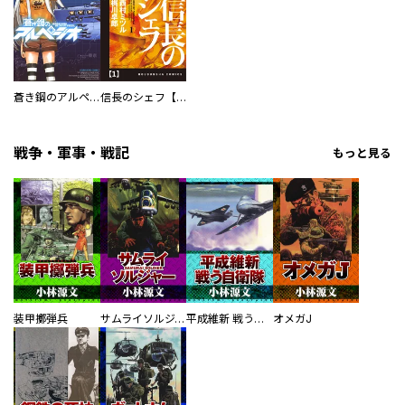
蒼き鋼のアルペジオ
信長のシェフ【単話版】
戦争・軍事・戦記
もっと見る
装甲擲弾兵
サムライソルジャー SAMURAI SOLDIER
平成維新 戦う自衛隊
オメガJ