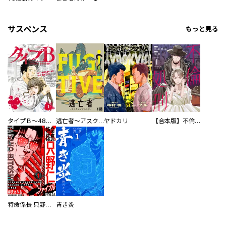
サスペンス
もっと見る
タイプＢ～48時間後、致死率100％～【単話】
逃亡者～アスクレピオスの杖～
ヤドカリ
【合本版】不倫処刑
特命係長 只野仁ファイナル 愛蔵版
青き炎