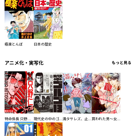
極楽とんぼ
日本の歴史
アニメ化・実写化
もっと見る
特命係長 只野仁ファイナル 愛蔵版
現代史の中のゴルゴ13
満タサレズ、止メラレズ
買われた男～女性限定快感セラピスト～【描き下ろしおまけ付き特装版】