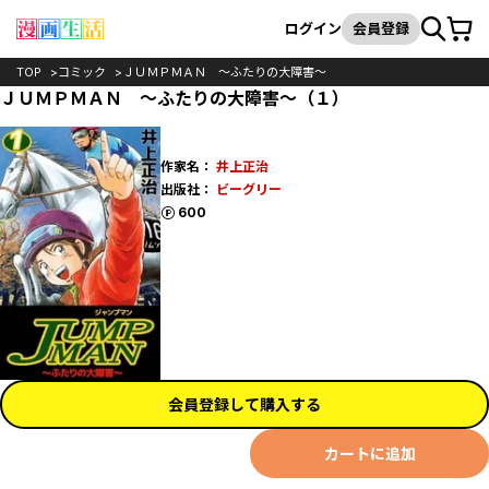
カート
検索
ログイン
会員登録
TOP
コミック
ＪＵＭＰＭＡＮ ～ふたりの大障害～
ＪＵＭＰＭＡＮ ～ふたりの大障害～（１）
作家名：
井上正治
出版社：
ビーグリー
ポイント
600
会員登録して購入する
カートに追加