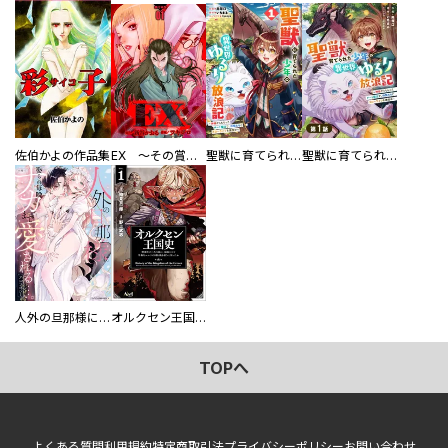
佐伯かよの作品集
EX ～その賞金稼ぎは、世界の出口を探す～【単行本版】
聖獣に育てられた少年の異世界ゆるり放浪記～神様からもらったチート魔法で、仲間たちとスローライフを満喫中～
聖獣に育てられた少年の異世界ゆるり放浪記～神様からもらったチート魔法で、仲間たちとスローライフを満喫中～【分冊版】
人外の旦那様に娶られ毎晩ナカまで愛される…。アンソロジー
オルクセン王国史
TOPへ
よくある質問
利用規約
特定商取引法
プライバシーポリシー
お問い合わせ