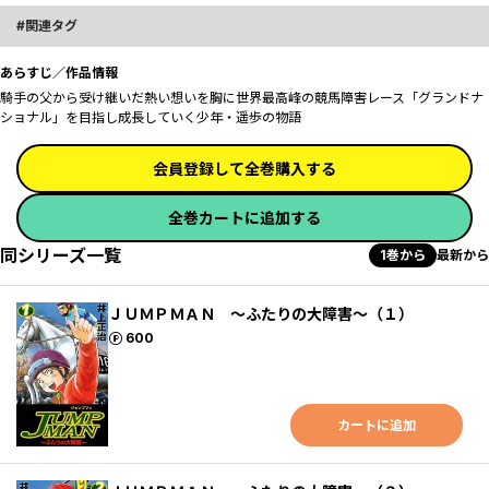
関連タグ
あらすじ／作品情報
騎手の父から受け継いだ熱い想いを胸に世界最高峰の競馬障害レース「グランドナ
ショナル」を目指し成長していく少年・遥歩の物語
会員登録して全巻購入する
全巻カートに追加する
同シリーズ一覧
1巻から
最新から
ＪＵＭＰＭＡＮ ～ふたりの大障害～（１）
ポイント
600
カートに追加