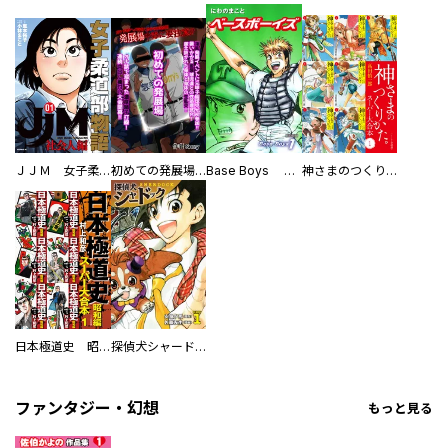
ＪＪＭ 女子柔道部物語 社会人編
初めての発展場 【白抜き修正版】
Base Boys 新装版
神さまのつくりかた。スーパー大合本
日本極道史 昭和編 スーパー大合本
探偵犬シャードック（新装版）
ファンタジー・幻想
もっと見る