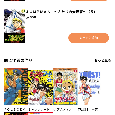
ＪＵＭＰＭＡＮ ～ふたりの大障害～（５）
ポイント
600
カートに追加
同じ作者の作品
もっと見る
ＰＯＬＩＣＥＭＡＮ
ジャンクフード
マラソンマン
TRUST！―蒼空のたすき―