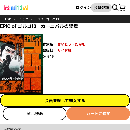
カート
検索
ログイン
会員登録
TOP
コミック
EPIC OF ゴルゴ13
EPIC of ゴルゴ13 カーニバルの終焉
作家名：
さいとう・たかを
出版社：
リイド社
ポイント
545
会員登録して購入する
試し読み
カートに追加
関連タグ