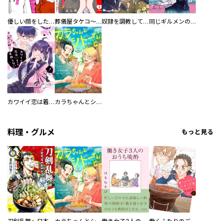
優しい顔をした親友は、夫と不倫して私の家に入り込んできた。
葬儀屋タケコ～あなたの最期、叶えます【電子単行本版】
奴隷を調教してハーレム作る
同じギルメンの声が好き
カワイイ恋は着飾らない
カラちゃんとシトーさんと、 【分冊版】
料理・グルメ
もっと見る