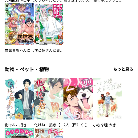
刀剣乱舞～日本号つれづれ酒～
カラちゃんとシトーさんと、 【分冊版】
働き女子3人のおうち晩酌
働くふたりのごほうび飯
異世界ちゃんこ～横綱目前に召喚されたんだが～ 【連載版】
僕と嫁さんとお酒の関係
動物・ペット・植物
もっと見る
化けねこ招き
化けねこ招き【描きおろし付合冊版】
2人（匹）くらし。
小さな瞳 大きな鼓動