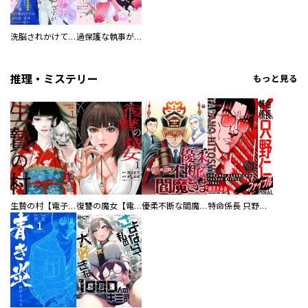
洗脳されかけていた悪役令嬢ですが家出を決意しました。【電子単行本版／特典おまけ付き】
過保護な執事が私の婚活を邪魔してきます！ 分冊版
推理・ミステリー
もっと見る
生贄の村【電子単行本版】
復讐の魔女【電子単行本版】
優柔不断な閻魔さま
特命係長 只野仁ファイナル 愛蔵版