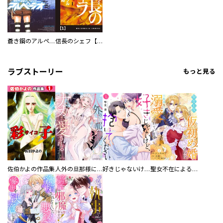
蒼き鋼のアルペジオ
信長のシェフ【単話版】
ラブストーリー
もっと見る
佐伯かよの作品集
人外の旦那様に娶られ毎晩ナカまで愛される…。アンソロジー
好きじゃないけど、抱いてください【電子単行本版／特典おまけ付き】
聖女不在による仮初め婚なのに、不器用な王太子に溺愛されています【電子単行本版／特典おまけ付き】