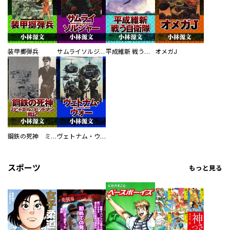
装甲擲弾兵
サムライソルジャー SAMURAI SOLDIER
平成維新 戦う自衛隊
オメガJ
鋼鉄の死神 ミヒャエル・ビットマン戦記
ヴェトナム・ウォー VIETNAM WAR
スポーツ
もっと見る