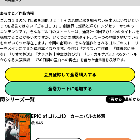
あらすじ／作品情報
ゴルゴ１３の名作巨編を堪能せよ！！その名前と顔を知らない日本人はいないとい
っても過言ではない「ゴルゴ１３」。劇画界に燦然と輝くロングセラーかつキラー
コンテンツです。そんなゴルゴのストーリーは、通常2～3回でひとつのタイトルを
構成することが多いのですが、いくつかの単話タイトルで一つの物語を紡いでいる
ものがいくつか存在します。今回の企画は、そんな連作とされるゴルゴのストーリ
ーをメインにすえた単行本となります。今作は『アラスカ工作員』『鎮魂歌に牙
を』『リオの葬送』『ナチス鉤十字章は錆びず』『ラ・カルナバル』の5タイトル
からなる大叙事詩＋『60日間の空白への再会』を含めた全6編を収録です。
会員登録して全巻購入する
全巻カートに追加する
同シリーズ一覧
1巻から
最新から
EPIC of ゴルゴ13 カーニバルの終焉
ポイント
545