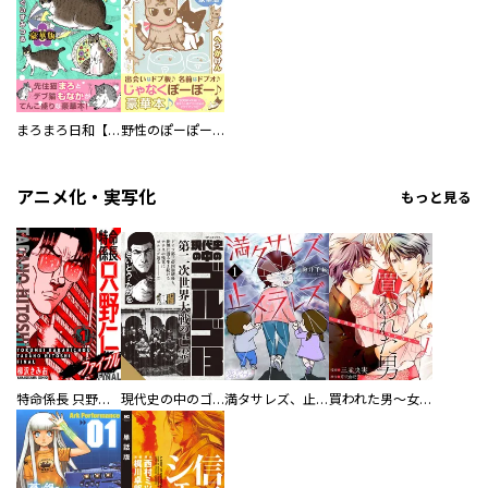
まろまろ日和【豪華版】
野性のぽーぽー【豪華版】
アニメ化・実写化
もっと見る
特命係長 只野仁ファイナル 愛蔵版
現代史の中のゴルゴ13
満タサレズ、止メラレズ
買われた男～女性限定快感セラピスト～【描き下ろしおまけ付き特装版】