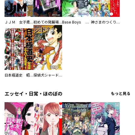
ＪＪＭ 女子柔道部物語 社会人編
初めての発展場 【白抜き修正版】
Base Boys 新装版
神さまのつくりかた。スーパー大合本
日本極道史 昭和編 スーパー大合本
探偵犬シャードック（新装版）
エッセイ・日常・ほのぼの
もっと見る