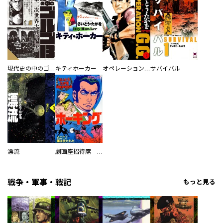
現代史の中のゴルゴ13
キティホーカー
オペレーションG.G.
サバイバル
漂流
劇画座招待席 ホーキング
戦争・軍事・戦記
もっと見る