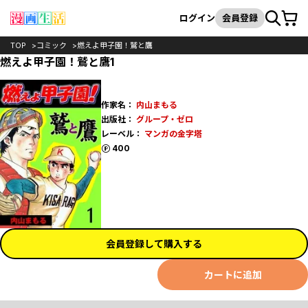
カート
検索
ログイン
会員登録
TOP
コミック
燃えよ甲子園！鷲と鷹
燃えよ甲子園！鷲と鷹1
作家名：
内山まもる
出版社：
グループ・ゼロ
レーベル：
マンガの金字塔
ポイント
400
会員登録して購入する
カートに追加