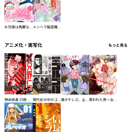
お兄様は馬鹿なんですか？～地味王女は婚約破棄に巻き込まれる～
メンヘラ製造機の公爵令息（過保護）が溺愛してきます
アニメ化・実写化
もっと見る
特命係長 只野仁ファイナル 愛蔵版
現代史の中のゴルゴ13
満タサレズ、止メラレズ
買われた男～女性限定快感セラピスト～【描き下ろしおまけ付き特装版】