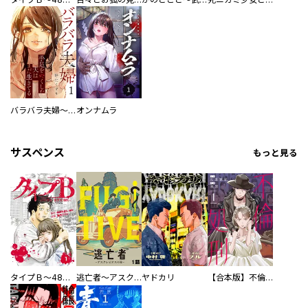
バラバラ夫婦～手足をなくした夫はまだ生きてる
オンナムラ
サスペンス
もっと見る
タイプＢ～48時間後、致死率100％～【単話】
逃亡者～アスクレピオスの杖～
ヤドカリ
【合本版】不倫処刑