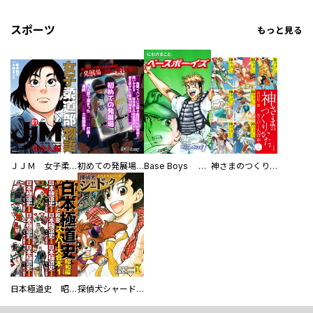
スポーツ
もっと見る
ＪＪＭ 女子柔道部物語 社会人編
初めての発展場 【白抜き修正版】
Base Boys 新装版
神さまのつくりかた。スーパー大合本
日本極道史 昭和編 スーパー大合本
探偵犬シャードック（新装版）