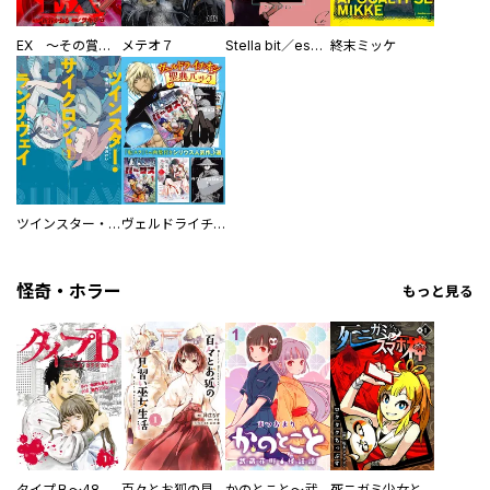
EX ～その賞金稼ぎは、世界の出口を探す～【単行本版】
メテオ７
Stella bit／es【単話版】
終末ミッケ
ツインスター・サイクロン・ランナウェイ
ヴェルドライチオシ聖典パック 『転スラ』ミニ画集付き シリウス人気作３選
怪奇・ホラー
もっと見る
タイプＢ～48時間後、致死率100％～【単話】
百々とお狐の見習い巫女生活【単行本版】
かのとこと～武蔵花町怪話譚～ 【連載版】
死ニガミ少女とスマホ神