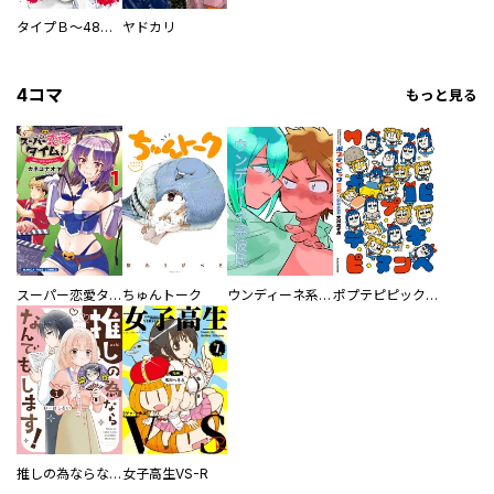
タイプＢ～48時間後、致死率100％～【単話】
ヤドカリ
4コマ
もっと見る
スーパー恋愛タイム！～現場でドＳな彼女は自宅でデレる～
ちゅんトーク
ウンディーネ系彼氏
ポプテピピック SEASON EIGHT
推しの為ならなんでもします！
女子高生VS-R