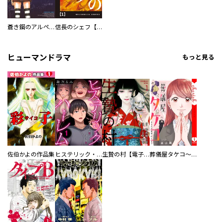
蒼き鋼のアルペジオ
信長のシェフ【単話版】
ヒューマンドラマ
もっと見る
佐伯かよの作品集
ヒステリック・ハーレム～搾られる男と堕ちる女～【電子単行本版】
生贄の村【電子単行本版】
葬儀屋タケコ～あなたの最期、叶えます【電子単行本版】