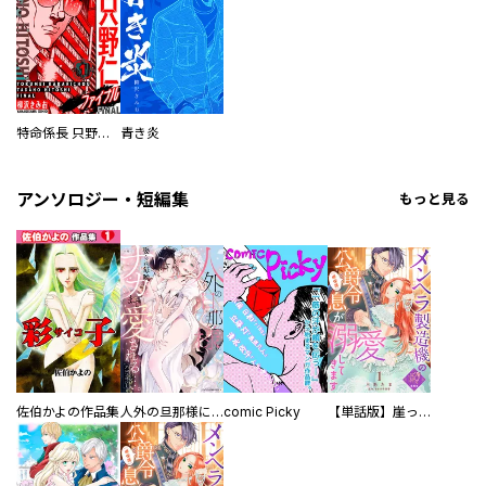
特命係長 只野仁ファイナル 愛蔵版
青き炎
アンソロジー・短編集
もっと見る
佐伯かよの作品集
人外の旦那様に娶られ毎晩ナカまで愛される…。アンソロジー
comic Picky
【単話版】崖っぷち令嬢ですが、意地と策略で幸せになります！シリーズ