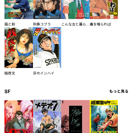
風と剣
刑事コブラ
こんな女と暮らしてみたい
毒を喰らわば
銭夜叉
牙のインハイ
SF
もっと見る