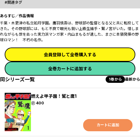
関連タグ
あらすじ／作品情報
千葉・木更津の私立如月学園。鷹羽慎吾は、野球部の監督となる父と共に転校して
きた。その野球部には、もと不良で眼光も鋭い上級生捕手・鷲ノ宮がいた――。惜しま
れながらも世を去った実力派マンガ家・内山まもるが遺した、まさに本領発揮の野
球ロマン！ 不朽の名作。
会員登録して全巻購入する
全巻カートに追加する
同シリーズ一覧
1巻から
最新から
燃えよ甲子園！鷲と鷹1
ポイント
400
カートに追加