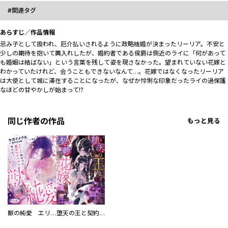
関連タグ
あらすじ／作品情報
忌み子として扱われ、厄介払いされるように政略結婚が決まったリーリア。不安と
少しの期待を抱いて輿入れしたが、婚約者である侯爵は側近のライに「何があって
も婚姻は結ばない」という言葉を残して姿を現さなかった。望まれていない花嫁と
わかっていたけれど、会うこともできないなんて…。花嫁ではなくなったリーリア
は大使として城に滞在することになったが、なぜか怜悧な印象だったライの過保護
なほどの甘やかしが始まって!?︎
同じ作者の作品
もっと見る
獣の純愛 エリート御曹司は運命のオメガに愛を乞う
堕天の王と契約の花嫁～虐げられた魔女は死して愛を知る～