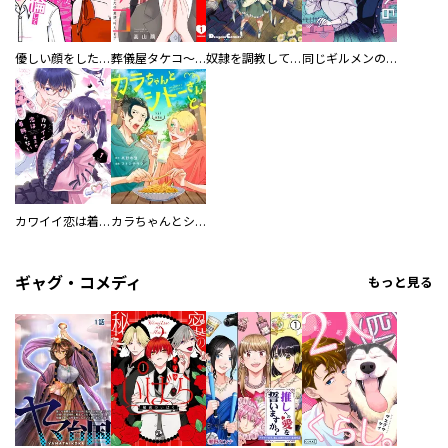
優しい顔をした親友は、夫と不倫して私の家に入り込んできた。
葬儀屋タケコ～あなたの最期、叶えます【電子単行本版】
奴隷を調教してハーレム作る
同じギルメンの声が好き
カワイイ恋は着飾らない
カラちゃんとシトーさんと、 【分冊版】
ギャグ・コメディ
もっと見る