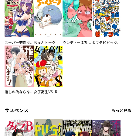
スーパー恋愛タイム！～現場でドＳな彼女は自宅でデレる～
ちゅんトーク
ウンディーネ系彼氏
ポプテピピック SEASON EIGHT
推しの為ならなんでもします！
女子高生VS-R
サスペンス
もっと見る