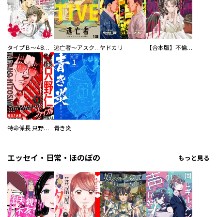
タイプＢ～48時間後、致死率100％～【単話】
逃亡者～アスクレピオスの杖～
ヤドカリ
【合本版】不倫処刑
特命係長 只野仁ファイナル 愛蔵版
青き炎
エッセイ・日常・ほのぼの
もっと見る