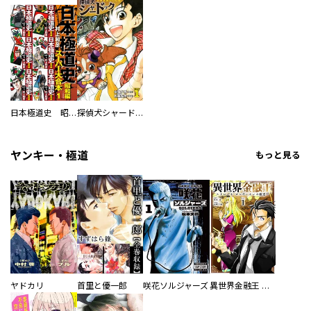
日本極道史 昭和編 スーパー大合本
探偵犬シャードック（新装版）
ヤンキー・極道
もっと見る
ヤドカリ
首里と優一郎
咲花ソルジャーズ
異世界金融王 ～クローネ・ゴルディオンの覇道～