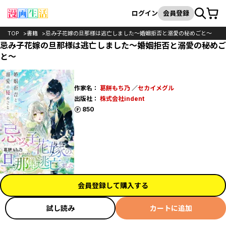
カート
検索
ログイン
会員登録
TOP
書籍
忌み子花嫁の旦那様は逃亡しました～婚姻拒否と溺愛の秘めごと～
忌み子花嫁の旦那様は逃亡しました～婚姻拒否と溺愛の秘めご
と～
作家名：
葛餅もち乃
／
セカイメグル
出版社：
株式会社indent
ポイント
850
会員登録して購入する
試し読み
カートに追加