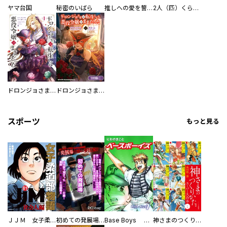
ヤマ台国
秘密のいばら
推しへの愛を誓いますか？～アラサー女子、推しは逃げぬが人生逃げる～
2人（匹）くらし。
ドロンジョさまは転生しても悪役令嬢のままだった
ドロンジョさまは転生しても悪役令嬢のままだった【分冊版】
スポーツ
もっと見る
ＪＪＭ 女子柔道部物語 社会人編
初めての発展場 【白抜き修正版】
Base Boys 新装版
神さまのつくりかた。スーパー大合本