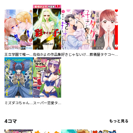
王立学園で唯一魔法が使えない庶民仲間のはずですよね～実は王子様で私を溺愛しているなんて告白はやめてください～
佐伯かよの作品集
好きじゃないけど、抱いてください【電子単行本版／特典おまけ付き】
葬儀屋タケコ～あなたの最期、叶えます【電子単行本版】
ミズダコちゃんからは逃げられない！
スーパー恋愛タイム！～現場でドＳな彼女は自宅でデレる～
4コマ
もっと見る