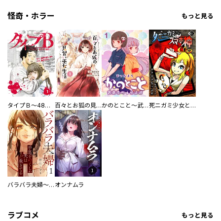
怪奇・ホラー
もっと見る
タイプＢ～48時間後、致死率100％～【単話】
百々とお狐の見習い巫女生活【単行本版】
かのとこと～武蔵花町怪話譚～ 【連載版】
死ニガミ少女とスマホ神
バラバラ夫婦～手足をなくした夫はまだ生きてる
オンナムラ
ラブコメ
もっと見る