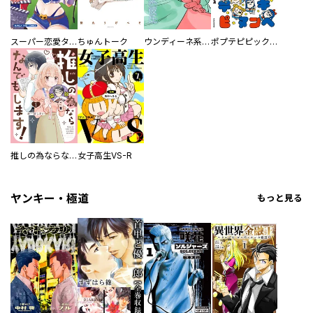
スーパー恋愛タイム！～現場でドＳな彼女は自宅でデレる～
ちゅんトーク
ウンディーネ系彼氏
ポプテピピック SEASON EIGHT
推しの為ならなんでもします！
女子高生VS-R
ヤンキー・極道
もっと見る