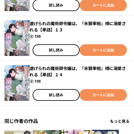
試し読み
カートに追加
虐げられの魔術師令嬢は、『氷狼宰相』様に溺愛さ
れる【単話】１３
ポイント
136
試し読み
カートに追加
虐げられの魔術師令嬢は、『氷狼宰相』様に溺愛さ
れる【単話】１４
ポイント
136
試し読み
カートに追加
同じ作者の作品
もっと見る