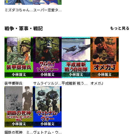
ミズダコちゃんからは逃げられない！
スーパー恋愛タイム！～現場でドＳな彼女は自宅でデレる～
戦争・軍事・戦記
もっと見る
装甲擲弾兵
サムライソルジャー SAMURAI SOLDIER
平成維新 戦う自衛隊
オメガJ
鋼鉄の死神 ミヒャエル・ビットマン戦記
ヴェトナム・ウォー VIETNAM WAR