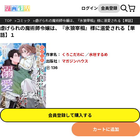
カート
検索
ログイン
会員登録
TOP
コミック
虐げられの魔術師令嬢は、『氷狼宰相』様に溺愛される【単話】
虐げられの魔術師令嬢は、『氷狼宰相』様に溺愛される【単
話】１
作家名：
くろこだわに
／
水垣するめ
出版社：
マガジンハウス
ポイント
136
会員登録して購入する
カートに追加