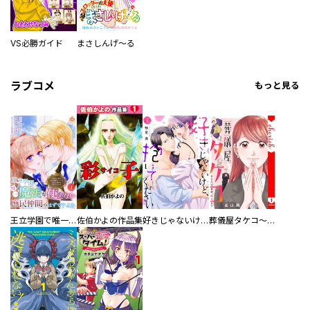
VS必勝ガイド
まさしんげ～る
ラブコメ
もっと見る
王立学園で唯一魔法が使えない庶民仲間のはずですよね～実は王子様で私を溺愛しているなんて告白はやめてください～
佐伯かよの作品集
好きじゃないけど、抱いてください【電子単行本版／特典おまけ付き】
葬儀屋タケコ～あなたの最期、叶えます【電子単行本版】