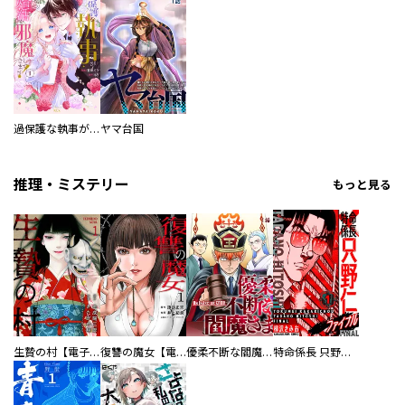
過保護な執事が私の婚活を邪魔してきます！
ヤマ台国
推理・ミステリー
もっと見る
生贄の村【電子単行本版】
復讐の魔女【電子単行本版】
優柔不断な閻魔さま
特命係長 只野仁ファイナル 愛蔵版