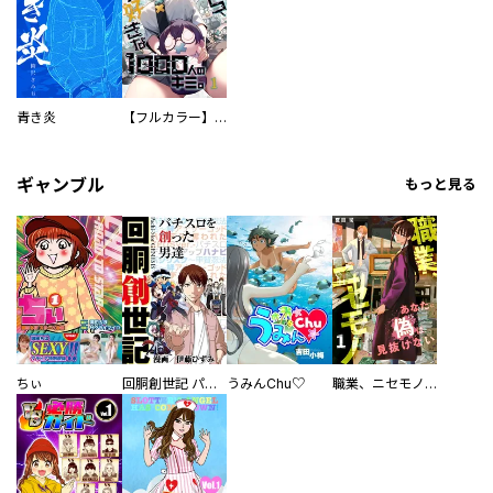
青き炎
【フルカラー】さよなら、私の大好きな１０００人のキミ。
ギャンブル
もっと見る
ちぃ
回胴創世記 パチスロを創った男達
うみんChu♡
職業、ニセモノ～あなたに偽は見抜けない【電子単行本版】