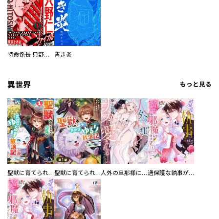
特命係長 只野仁ファイナル 愛蔵版
青き炎
異世界
もっと見る
聖獣に育てられた少年の異世界ゆるり放浪記～神様からもらったチート魔法で、仲間たちとスローライフを満喫中～
聖獣に育てられた少年の異世界ゆるり放浪記～神様からもらったチート魔法で、仲間たちとスローライフを満喫中～【分冊版】
人外の旦那様に娶られ毎晩ナカまで愛される…。アンソロジー
過保護な執事が私の婚活を邪魔してきます！ 分冊版