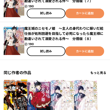
勘違いされて溺愛される件～ 分冊版（７）
ポイント
190
試し読み
カートに追加
魔王城のニセモノ姫 ～主人の身代わりに嫁いだ給
仕係が処刑回避を目指して必死になったら魔王様に
勘違いされて溺愛される件～ 分冊版（８）
ポイント
190
試し読み
カートに追加
同じ作者の作品
もっと見る