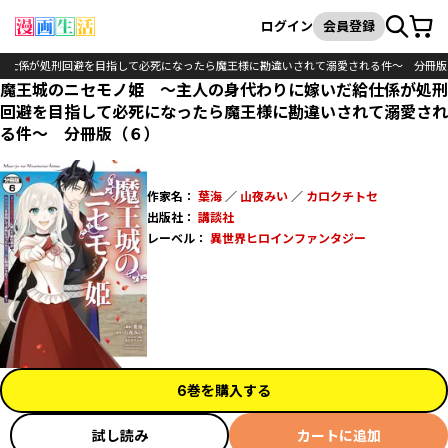
カート
検索
ログイン
会員登録
給仕係が処刑回避を目指して必死になったら魔王様に勘違いされて溺愛される件～ 分冊版
魔王城のニセモノ姫 ～主人の身代わりに嫁いだ給仕係が処刑
回避を目指して必死になったら魔王様に勘違いされて溺愛され
る件～ 分冊版（６）
作家名：
葉海
／
山夜みい
／
カロクチトセ
出版社：
講談社
レーベル：
異世界ヒロインファンタジー
6巻を購入する
試し読み
カートに追加