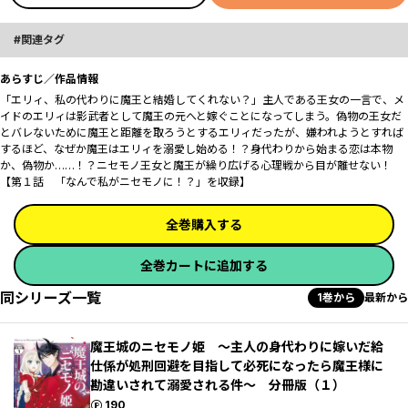
関連タグ
あらすじ／作品情報
「エリィ、私の代わりに魔王と結婚してくれない？」主人である王女の一言で、メ
イドのエリィは影武者として魔王の元へと嫁ぐことになってしまう。偽物の王女だ
とバレないために魔王と距離を取ろうとするエリィだったが、嫌われようとすれば
するほど、なぜか魔王はエリィを溺愛し始める！？身代わりから始まる恋は本物
か、偽物か……！？ニセモノ王女と魔王が繰り広げる心理戦から目が離せない！
【第１話 「なんで私がニセモノに！？」を収録】
全巻購入する
全巻カートに追加する
同シリーズ一覧
1巻から
最新から
魔王城のニセモノ姫 ～主人の身代わりに嫁いだ給
仕係が処刑回避を目指して必死になったら魔王様に
勘違いされて溺愛される件～ 分冊版（１）
ポイント
190