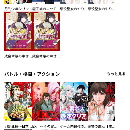
月刊少年シリウス
魔王城のニセモノ姫 ～主人の身代わりに嫁いだ給仕係が処刑回避を目指して必死になったら魔王様に勘違いされて溺愛される件～
悪役聖女のやり直し ～冤罪で処刑された聖女は推しの英雄を救うために我慢をやめます～
悪役聖女のやり直し ～冤罪で処刑された聖女は推しの英雄を救うために我慢をやめます～ 分冊版
成金令嬢の幸せな結婚～金の亡者と罵られた令嬢は父親に売られて辺境の豚公爵と幸せになる～
成金令嬢の幸せな結婚～金の亡者と罵られた令嬢は父親に売られて辺境の豚公爵と幸せになる～ 分冊版
バトル・格闘・アクション
もっと見る
刀剣乱舞～日本号つれづれ酒～
EX ～その賞金稼ぎは、世界の出口を探す～【単行本版】
ゲーム内最強の『裏ボス』に転生したので、主人公の代わりに最速クリアを目指します！【電子単行本版】
復讐の魔女【電子単行本版】