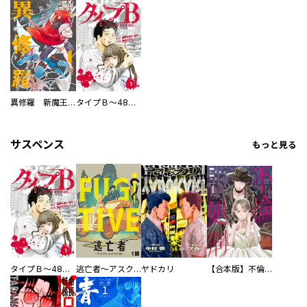
異修羅 新魔王戦争
タイプＢ～48時間後、致死率100％～【単話】
サスペンス
もっと見る
タイプＢ～48時間後、致死率100％～【単話】
逃亡者～アスクレピオスの杖～
ヤドカリ
【合本版】不倫処刑