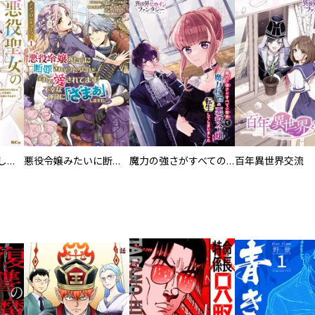
悪役聖女のやり直し ～冤罪で処刑された聖女は推しの英雄を救うために我慢をやめます～ 分冊版
悪役令嬢みたいに断罪されそうだったけど、全力で愛されてます！ 不幸な運命に「ざまぁ」しますわ！ アンソロジーコミック
魔力の強さがすべての世界で魔力ゼロの悪役令嬢として転生してしまいました
百年異世界交流