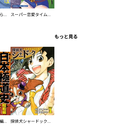
ミズダコちゃんからは逃げられない！
スーパー恋愛タイム！～現場でドＳな彼女は自宅でデレる～
もっと見る
日本極道史 昭和編 スーパー大合本
探偵犬シャードック（新装版）