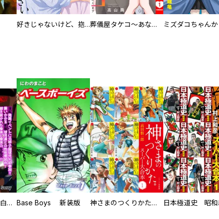
好きじゃないけど、抱いてください【電子単行本版／特典おまけ付き】
葬儀屋タケコ～あなたの最期、叶えます【電子単行本版】
初めての発展場 【白抜き修正版】
Base Boys 新装版
神さまのつくりかた。スーパー大合本