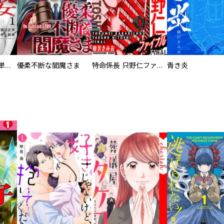
復讐の魔女【電子単行本版】
優柔不断な閻魔さま
特命係長 只野仁ファイナル 愛蔵版
青き炎