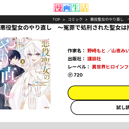
TOP
コミック
悪役聖女のやり直し 
悪役聖女のやり直し ～冤罪で処刑された聖女は
作家名：
野崎もと
／
山夜み
出版社：
講談社
レーベル：
異世界ヒロインフ
ポイント
720
試し