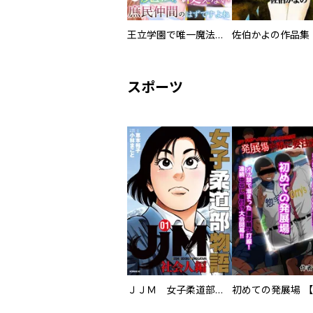
王立学園で唯一魔法が使えない庶民仲間のはずですよね～実は王子様で私を溺愛しているなんて告白はやめてください～
佐伯かよの作品集
スポーツ
ＪＪＭ 女子柔道部物語 社会人編