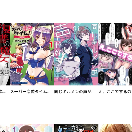
復讐の魔女【電子単行本版】
スーパー恋愛タイム！～現場でドＳな彼女は自宅でデレる～
同じギルメンの声が好き