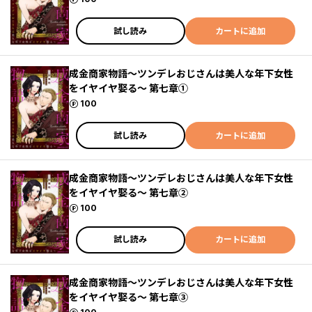
試し読み
カートに追加
成金商家物語～ツンデレおじさんは美人な年下女性
をイヤイヤ娶る～ 第七章①
ポイント
100
試し読み
カートに追加
成金商家物語～ツンデレおじさんは美人な年下女性
をイヤイヤ娶る～ 第七章②
ポイント
100
試し読み
カートに追加
成金商家物語～ツンデレおじさんは美人な年下女性
をイヤイヤ娶る～ 第七章③