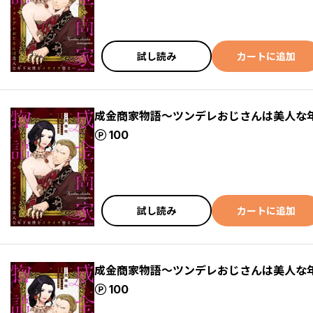
試し読み
カートに追加
成金商家物語～ツンデレおじさんは美人な
ポイント
100
試し読み
カートに追加
成金商家物語～ツンデレおじさんは美人な
ポイント
100