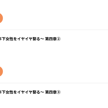
年下女性をイヤイヤ娶る～ 第四章②
年下女性をイヤイヤ娶る～ 第四章③