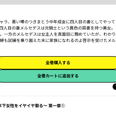
ャラ、悪い噂のつきまとう中年成金に四人目の妻としてやって
た四人目の妻メルセデスは元騎士という異色の肩書を持つ美女。
。一方のメルセデスは女主人を真面目に務めていたが、わかり
婦も試練を乗り越えた末に家族になれるのよ――啓示を受けたメ
全巻購入する
全巻カートに追加する
年下女性をイヤイヤ娶る～ 第一章①