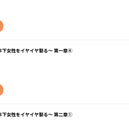
年下女性をイヤイヤ娶る～ 第一章④
年下女性をイヤイヤ娶る～ 第二章①