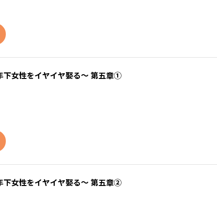
年下女性をイヤイヤ娶る～ 第五章①
年下女性をイヤイヤ娶る～ 第五章②