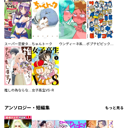
スーパー恋愛タイム！～現場でドＳな彼女は自宅でデレる～
ちゅんトーク
ウンディーネ系彼氏
ポプテピピック SEASON EIGHT
推しの為ならなんでもします！
女子高生VS-R
アンソロジー・短編集
もっと見る