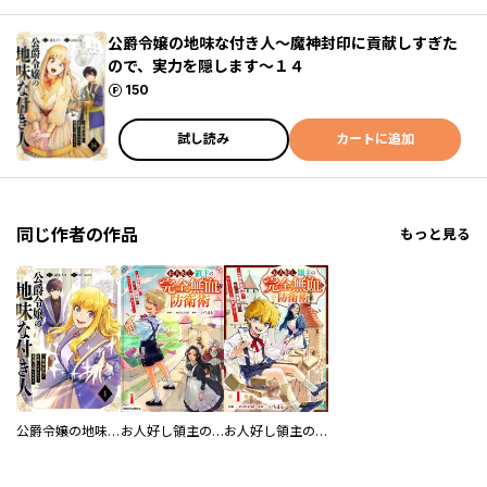
公爵令嬢の地味な付き人～魔神封印に貢献しすぎた
ので、実力を隠します～１４
ポイント
150
試し読み
カートに追加
同じ作者の作品
もっと見る
公爵令嬢の地味な付き人～魔神封印に貢献しすぎたので、実力を隠します～【電子単行本版】
お人好し領主の完全無血な防衛術～万能生産魔法で築いた城塞都市は向かうところ敵なしです！～
お人好し領主の完全無血な防衛術～万能生産魔法で築いた城塞都市は向かうところ敵なしです！～【分冊版】