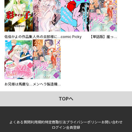
佐伯かよの作品集
人外の旦那様に娶られ毎晩ナカまで愛される…。アンソロジー
comic Picky
【単話版】崖っぷち令嬢ですが、意地と策略で幸せになります！シリーズ
お兄様は馬鹿なんですか？～地味王女は婚約破棄に巻き込まれる～
メンヘラ製造機の公爵令息（過保護）が溺愛してきます
TOPへ
よくある質問
利用規約
特定商取引法
プライバシーポリシー
お問い合わせ
ログイン
会員登録