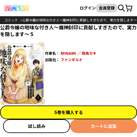
カート
検索
ログイン
会員登録
コミック
公爵令嬢の地味な付き人～魔神封印に貢献しすぎたので、実力を隠します～
公爵令嬢の地味な付き人～魔神封印に貢献しすぎたので、実力
を隠します～５
作家名：
MINAMI
／
飛鳥カキ
出版社：
ファンギルド
5巻を購入する
試し読み
カートに追加