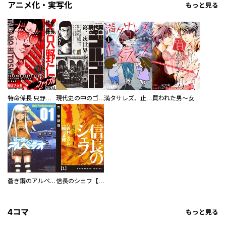
アニメ化・実写化
もっと見る
特命係長 只野仁ファイナル 愛蔵版
現代史の中のゴルゴ13
満タサレズ、止メラレズ
買われた男～女性限定快感セラピスト～【描き下ろしおまけ付き特装版】
蒼き鋼のアルペジオ
信長のシェフ【単話版】
4コマ
もっと見る