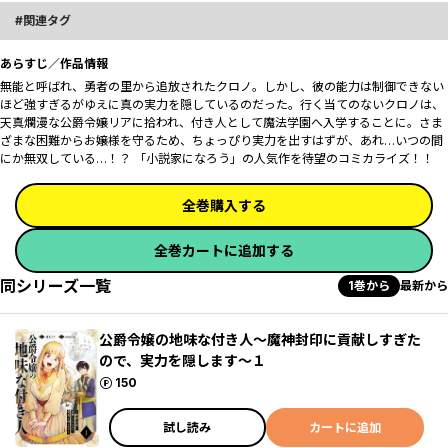
関連タグ
あらすじ／作品情報
無能と呼ばれ、勇者の里から追放されたクロノ。しかし、彼の能力は制御できない
ほど強すぎるがゆえに真の実力を隠しているのだった。行く当てのないクロノは、
天真爛漫な公爵令嬢リアに拾われ、付き人として魔法学園へ入学することに。さま
ざまな困難からお嬢様を守るため、ちょっぴり実力を出すはずが、あれ…いつの間
にか無双している…！？ 「小説家になろう」の人気作を待望のコミカライズ！！
全巻購入する
全巻カートに追加する
同シリーズ一覧
1巻から
最新から
公爵令嬢の地味な付き人～魔神封印に貢献しすぎた
ので、実力を隠します～１
ポイント
150
試し読み
カートに追加