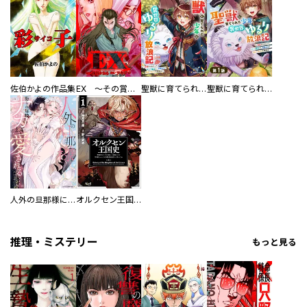
佐伯かよの作品集
EX ～その賞金稼ぎは、世界の出口を探す～【単行本版】
聖獣に育てられた少年の異世界ゆるり放浪記～神様からもらったチート魔法で、仲間たちとスローライフを満喫中～
聖獣に育てられた少年の異世界ゆるり放浪記～神様からもらったチート魔法で、仲間たちとスローライフを満喫中～【分冊版】
人外の旦那様に娶られ毎晩ナカまで愛される…。アンソロジー
オルクセン王国史
推理・ミステリー
もっと見る