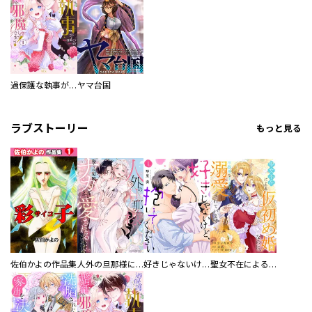
過保護な執事が私の婚活を邪魔してきます！
ヤマ台国
ラブストーリー
もっと見る
佐伯かよの作品集
人外の旦那様に娶られ毎晩ナカまで愛される…。アンソロジー
好きじゃないけど、抱いてください【電子単行本版／特典おまけ付き】
聖女不在による仮初め婚なのに、不器用な王太子に溺愛されています【電子単行本版／特典おまけ付き】