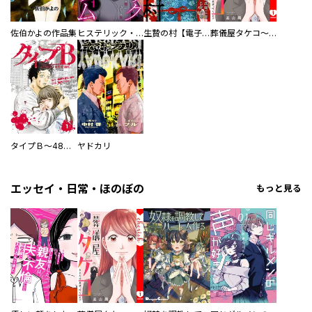
佐伯かよの作品集
ヒステリック・ハーレム～搾られる男と堕ちる女～【電子単行本版】
生贄の村【電子単行本版】
葬儀屋タケコ～あなたの最期、叶えます【電子単行本版】
タイプＢ～48時間後、致死率100％～【単話】
ヤドカリ
エッセイ・日常・ほのぼの
もっと見る