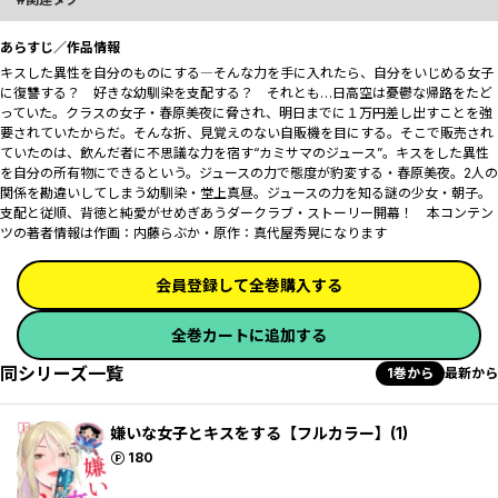
あらすじ／作品情報
キスした異性を自分のものにする―そんな力を手に入れたら、自分をいじめる女子
に復讐する？ 好きな幼馴染を支配する？ それとも…日高空は憂鬱な帰路をたど
っていた。クラスの女子・春原美夜に脅され、明日までに１万円差し出すことを強
要されていたからだ。そんな折、見覚えのない自販機を目にする。そこで販売され
ていたのは、飲んだ者に不思議な力を宿す“カミサマのジュース”。キスをした異性
を自分の所有物にできるという。ジュースの力で態度が豹変する・春原美夜。2人の
関係を勘違いしてしまう幼馴染・堂上真昼。ジュースの力を知る謎の少女・朝子。
支配と従順、背徳と純愛がせめぎあうダークラブ・ストーリー開幕！ 本コンテン
ツの著者情報は作画：内藤らぶか・原作：真代屋秀晃になります
会員登録して全巻購入する
全巻カートに追加する
同シリーズ一覧
1巻から
最新から
嫌いな女子とキスをする【フルカラー】(1)
ポイント
180