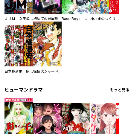
ＪＪＭ 女子柔道部物語 社会人編
初めての発展場 【白抜き修正版】
Base Boys 新装版
神さまのつくりかた。スーパー大合本
日本極道史 昭和編 スーパー大合本
探偵犬シャードック（新装版）
ヒューマンドラマ
もっと見る