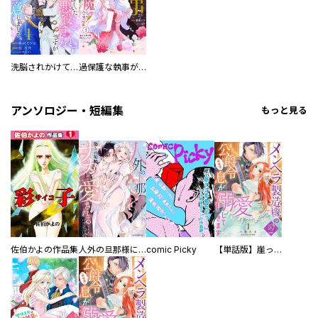
洗脳されかけていた悪役令嬢ですが家出を決意しました。【電子単行本版／特典おまけ付き】
過保護な執事が私の婚活を邪魔してきます！ 分冊版
アンソロジー・短編集
もっと見る
佐伯かよの作品集
人外の旦那様に娶られ毎晩ナカまで愛される…。アンソロジー
comic Picky
【単話版】崖っぷち令嬢ですが、意地と策略で幸せになります！シリーズ