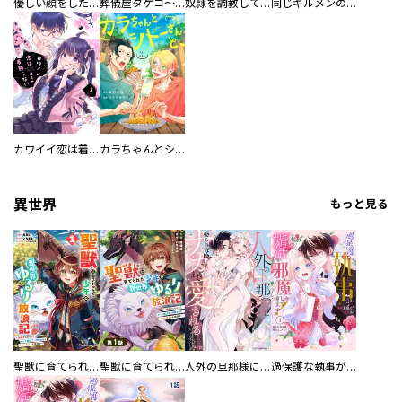
優しい顔をした親友は、夫と不倫して私の家に入り込んできた。
葬儀屋タケコ～あなたの最期、叶えます【電子単行本版】
奴隷を調教してハーレム作る
同じギルメンの声が好き
カワイイ恋は着飾らない
カラちゃんとシトーさんと、 【分冊版】
異世界
もっと見る
聖獣に育てられた少年の異世界ゆるり放浪記～神様からもらったチート魔法で、仲間たちとスローライフを満喫中～
聖獣に育てられた少年の異世界ゆるり放浪記～神様からもらったチート魔法で、仲間たちとスローライフを満喫中～【分冊版】
人外の旦那様に娶られ毎晩ナカまで愛される…。アンソロジー
過保護な執事が私の婚活を邪魔してきます！ 分冊版