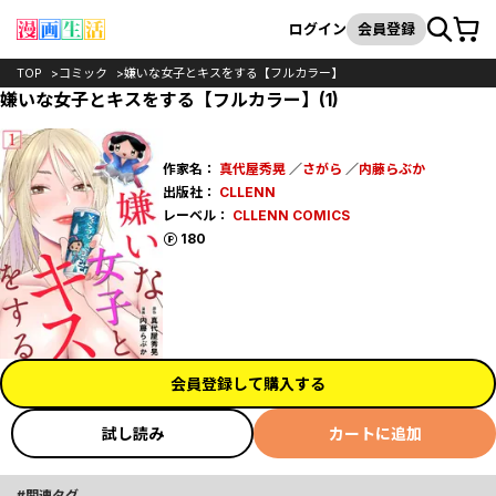
カート
検索
ログイン
会員登録
TOP
コミック
嫌いな女子とキスをする【フルカラー】
嫌いな女子とキスをする【フルカラー】(1)
作家名：
真代屋秀晃
／
さがら
／
内藤らぶか
出版社：
CLLENN
レーベル：
CLLENN COMICS
ポイント
180
会員登録して購入する
試し読み
カートに追加
関連タグ