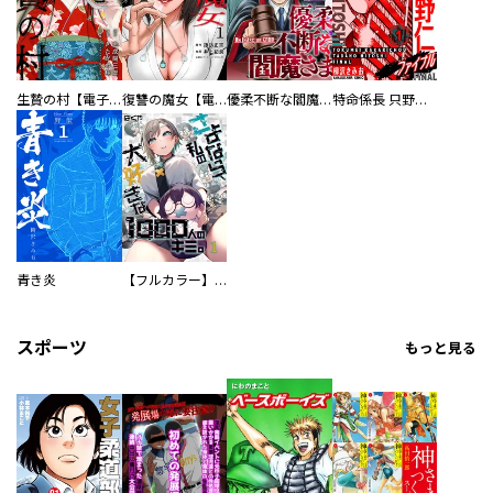
生贄の村【電子単行本版】
復讐の魔女【電子単行本版】
優柔不断な閻魔さま
特命係長 只野仁ファイナル 愛蔵版
青き炎
【フルカラー】さよなら、私の大好きな１０００人のキミ。
スポーツ
もっと見る