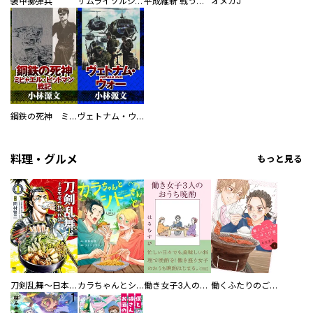
装甲擲弾兵
サムライソルジャー SAMURAI SOLDIER
平成維新 戦う自衛隊
オメガJ
鋼鉄の死神 ミヒャエル・ビットマン戦記
ヴェトナム・ウォー VIETNAM WAR
料理・グルメ
もっと見る
刀剣乱舞～日本号つれづれ酒～
カラちゃんとシトーさんと、 【分冊版】
働き女子3人のおうち晩酌
働くふたりのごほうび飯