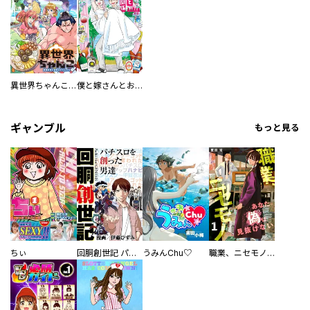
異世界ちゃんこ～横綱目前に召喚されたんだが～ 【連載版】
僕と嫁さんとお酒の関係
ギャンブル
もっと見る
ちぃ
回胴創世記 パチスロを創った男達
うみんChu♡
職業、ニセモノ～あなたに偽は見抜けない【電子単行本版】