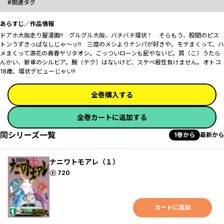
関連タグ
あらすじ／作品情報
ドアホ大阪走り屋漫画!! グルグル大阪、バチバチ環状！ そらもう、股間のピス
トンうずきっぱなしじゃ～ッ!! 三度のメシよりナンパが好きや。モテまくって、ハ
メまくって浪花の青春ヤリタオシ。ごっついローンも屁やないど。買（こ）うたら
んかい、新車のシルビア。腕（テク）はないけど、スケベ根性負けません。オトコ
18歳、環状デビューじゃい!!
全巻購入する
全巻カートに追加する
同シリーズ一覧
1巻から
最新から
ナニワトモアレ（１）
ポイント
720
カートに追加