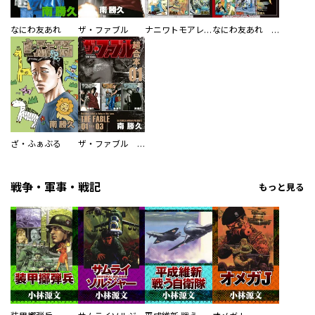
なにわ友あれ
ザ・ファブル
ナニワトモアレ 超合本版
なにわ友あれ 超合本版
ざ・ふぁぶる
ザ・ファブル 超合本版
戦争・軍事・戦記
もっと見る