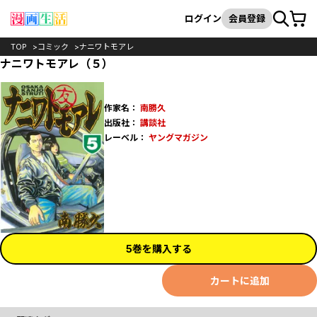
カート
検索
ログイン
会員登録
TOP
コミック
ナニワトモアレ
ナニワトモアレ（５）
作家名：
南勝久
出版社：
講談社
レーベル：
ヤングマガジン
5巻を購入する
カートに追加