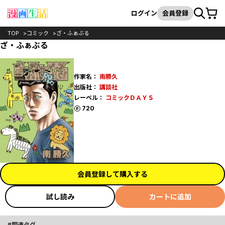
カート
検索
ログイン
会員登録
TOP
コミック
ざ・ふぁぶる
ざ・ふぁぶる
作家名：
南勝久
出版社：
講談社
レーベル：
コミックＤＡＹＳ
ポイント
720
会員登録して購入する
試し読み
カートに追加
関連タグ