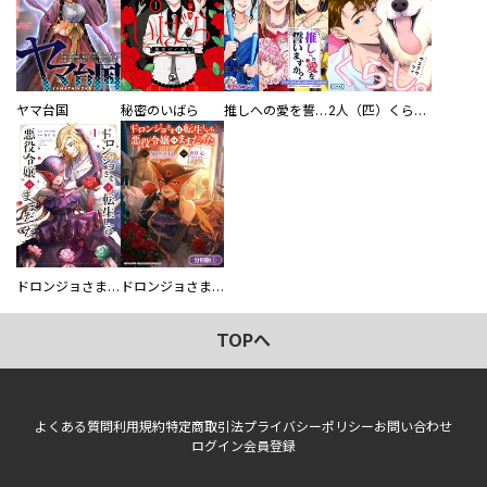
ヤマ台国
秘密のいばら
推しへの愛を誓いますか？～アラサー女子、推しは逃げぬが人生逃げる～
2人（匹）くらし。
ドロンジョさまは転生しても悪役令嬢のままだった
ドロンジョさまは転生しても悪役令嬢のままだった【分冊版】
TOPへ
よくある質問
利用規約
特定商取引法
プライバシーポリシー
お問い合わせ
ログイン
会員登録