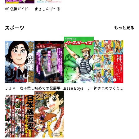
VS必勝ガイド
まさしんげ～る
スポーツ
もっと見る
ＪＪＭ 女子柔道部物語 社会人編
初めての発展場 【白抜き修正版】
Base Boys 新装版
神さまのつくりかた。スーパー大合本