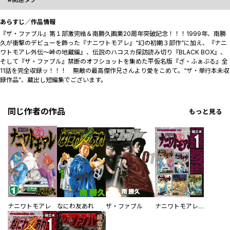
あらすじ／作品情報
『ザ・ファブル』第１部激完結＆南勝久画業20周年突破記念――！！！1999年、南勝
久が衝撃のデビューを飾った『ナニワトモアレ』“幻の初期３部作”に加え、『ナニ
ワトモアレ外伝～峠の地蔵編』、伝説のハコスカ探訪読み切り『BLACK BOX』、
そして『ザ・ファブル』禁断のオフショットを集めた平仮名版『ざ・ふぁぶる』全
11話を完全収録ッ――！！！ 無敵の最高傑作兄さんより愛をこめて――。“ザ・単行本未収
録作品”、蔵出し短編集でございます。
同じ作者の作品
もっと見る
ナニワトモアレ
なにわ友あれ
ザ・ファブル
ナニワトモアレ 超合本版