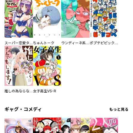
スーパー恋愛タイム！～現場でドＳな彼女は自宅でデレる～
ちゅんトーク
ウンディーネ系彼氏
ポプテピピック SEASON EIGHT
推しの為ならなんでもします！
女子高生VS-R
ギャグ・コメディ
もっと見る