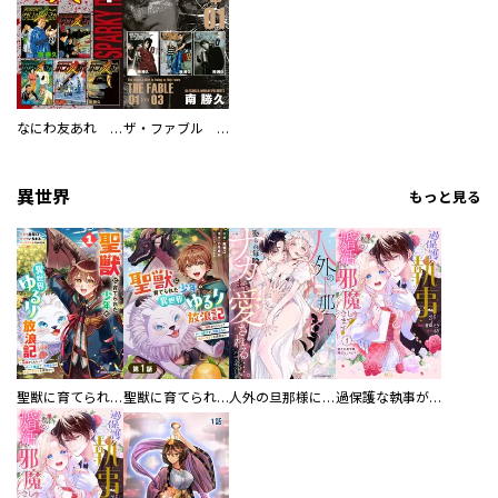
なにわ友あれ 超合本版
ザ・ファブル 超合本版
異世界
もっと見る
聖獣に育てられた少年の異世界ゆるり放浪記～神様からもらったチート魔法で、仲間たちとスローライフを満喫中～
聖獣に育てられた少年の異世界ゆるり放浪記～神様からもらったチート魔法で、仲間たちとスローライフを満喫中～【分冊版】
人外の旦那様に娶られ毎晩ナカまで愛される…。アンソロジー
過保護な執事が私の婚活を邪魔してきます！ 分冊版