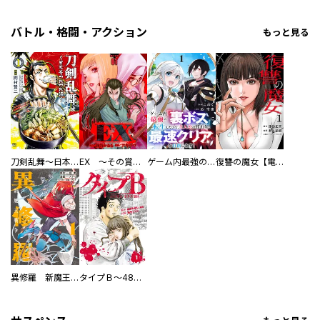
バトル・格闘・アクション
もっと見る
刀剣乱舞～日本号つれづれ酒～
EX ～その賞金稼ぎは、世界の出口を探す～【単行本版】
ゲーム内最強の『裏ボス』に転生したので、主人公の代わりに最速クリアを目指します！【電子単行本版】
復讐の魔女【電子単行本版】
異修羅 新魔王戦争
タイプＢ～48時間後、致死率100％～【単話】