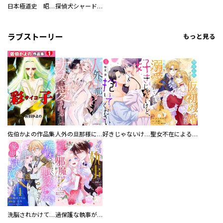
日本極道史 昭和編 スーパー大合本
探偵犬シャードック（新装版）
ラブストーリー
もっと見る
佐伯かよの作品集
人外の旦那様に娶られ毎晩ナカまで愛される…。アンソロジー
好きじゃないけど、抱いてください【電子単行本版／特典おまけ付き】
聖女不在による仮初め婚なのに、不器用な王太子に溺愛されています【電子単行本版／特典おまけ付き】
洗脳されかけていた悪役令嬢ですが家出を決意しました。【電子単行本版／特典おまけ付き】
過保護な執事が私の婚活を邪魔してきます！ 分冊版