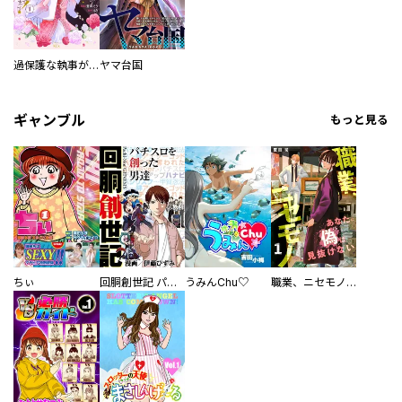
過保護な執事が私の婚活を邪魔してきます！
ヤマ台国
ギャンブル
もっと見る
ちぃ
回胴創世記 パチスロを創った男達
うみんChu♡
職業、ニセモノ～あなたに偽は見抜けない【電子単行本版】