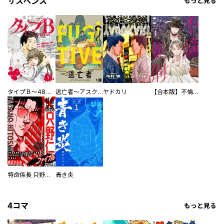
サスペンス
もっと見る
タイプＢ～48時間後、致死率100％～【単話】
逃亡者～アスクレピオスの杖～
ヤドカリ
【合本版】不倫処刑
特命係長 只野仁ファイナル 愛蔵版
青き炎
4コマ
もっと見る