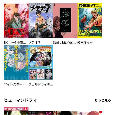
EX ～その賞金稼ぎは、世界の出口を探す～【単行本版】
メテオ７
Stella bit／es【単話版】
終末ミッケ
ツインスター・サイクロン・ランナウェイ
ヴェルドライチオシ聖典パック 『転スラ』ミニ画集付き シリウス人気作３選
ヒューマンドラマ
もっと見る