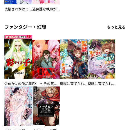
洗脳されかけていた悪役令嬢ですが家出を決意しました。【電子単行本版／特典おまけ付き】
過保護な執事が私の婚活を邪魔してきます！ 分冊版
ファンタジー・幻想
もっと見る
佐伯かよの作品集
EX ～その賞金稼ぎは、世界の出口を探す～【単行本版】
聖獣に育てられた少年の異世界ゆるり放浪記～神様からもらったチート魔法で、仲間たちとスローライフを満喫中～
聖獣に育てられた少年の異世界ゆるり放浪記～神様からもらったチート魔法で、仲間たちとスローライフを満喫中～【分冊版】