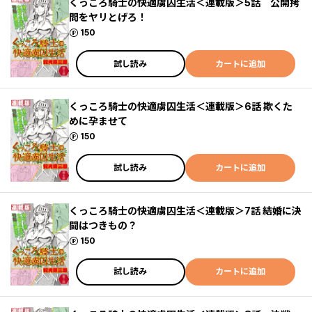
くっころ騎士の快適虜囚生活＜連載版＞5話 公開拷
問をヤリとげろ！
ポイント
150
試し読み
カートに追加
くっころ騎士の快適虜囚生活＜連載版＞6話 欺くた
めに孕ませて
ポイント
150
試し読み
カートに追加
くっころ騎士の快適虜囚生活＜連載版＞7話 結婚に決
闘はつきもの？
ポイント
150
試し読み
カートに追加