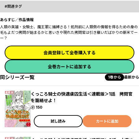
関連タグ
あらすじ／作品情報
人類の英雄・女騎士、魔王軍に捕縛さる！処刑前に人類側の情報を得るための身の
毛もよだつ拷問が始まるかと思いきや現れた拷問官は引き継いだばかりの新米でー
ー？
会員登録して全巻購入する
全巻カートに追加する
同シリーズ一覧
1巻から
最新から
くっころ騎士の快適虜囚生活＜連載版＞1話 拷問官
を籠絡せよ！
ポイント
150
試し読み
カートに追加