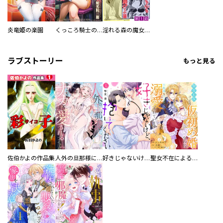
炎竜姫の楽園
くっころ騎士の快適虜囚生活
淫れる森の魔女＜連載版＞
ラブストーリー
もっと見る
佐伯かよの作品集
人外の旦那様に娶られ毎晩ナカまで愛される…。アンソロジー
好きじゃないけど、抱いてください【電子単行本版／特典おまけ付き】
聖女不在による仮初め婚なのに、不器用な王太子に溺愛されています【電子単行本版／特典おまけ付き】