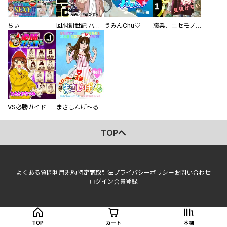
ちぃ
回胴創世記 パチスロを創った男達
うみんChu♡
職業、ニセモノ～あなたに偽は見抜けない【電子単行本版】
VS必勝ガイド
まさしんげ～る
TOPへ
よくある質問
利用規約
特定商取引法
プライバシーポリシー
お問い合わせ
ログイン
会員登録
TOP
カート
本棚