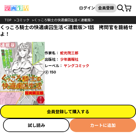
カート
検索
ログイン
会員登録
TOP
コミック
くっころ騎士の快適虜囚生活＜連載版＞
くっころ騎士の快適虜囚生活＜連載版＞1話 拷問官を籠絡せ
よ！
作家名：
蛇光院三郎
出版社：
少年画報社
レーベル：
ヤングコミック
ポイント
150
会員登録して購入する
試し読み
カートに追加