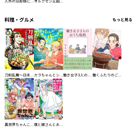
人外の旦那様に娶られ毎晩ナカまで愛される…。アンソロジー
オルクセン王国史
料理・グルメ
もっと見る
刀剣乱舞～日本号つれづれ酒～
カラちゃんとシトーさんと、 【分冊版】
働き女子3人のおうち晩酌
働くふたりのごほうび飯
異世界ちゃんこ～横綱目前に召喚されたんだが～ 【連載版】
僕と嫁さんとお酒の関係