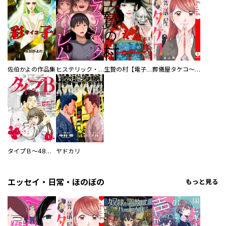
佐伯かよの作品集
ヒステリック・ハーレム～搾られる男と堕ちる女～【電子単行本版】
生贄の村【電子単行本版】
葬儀屋タケコ～あなたの最期、叶えます【電子単行本版】
タイプＢ～48時間後、致死率100％～【単話】
ヤドカリ
エッセイ・日常・ほのぼの
もっと見る