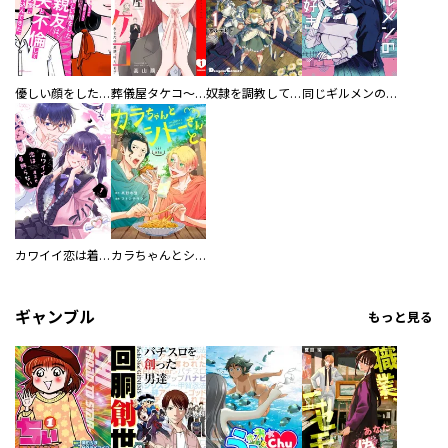
優しい顔をした親友は、夫と不倫して私の家に入り込んできた。
葬儀屋タケコ～あなたの最期、叶えます【電子単行本版】
奴隷を調教してハーレム作る
同じギルメンの声が好き
カワイイ恋は着飾らない
カラちゃんとシトーさんと、 【分冊版】
ギャンブル
もっと見る