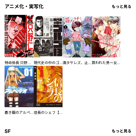
アニメ化・実写化
もっと見る
特命係長 只野仁ファイナル 愛蔵版
現代史の中のゴルゴ13
満タサレズ、止メラレズ
買われた男～女性限定快感セラピスト～【描き下ろしおまけ付き特装版】
蒼き鋼のアルペジオ
信長のシェフ【単話版】
SF
もっと見る