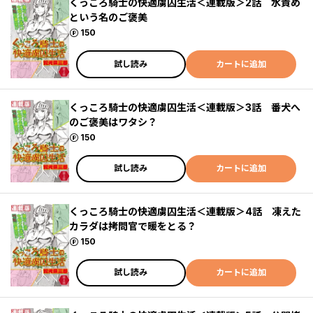
くっころ騎士の快適虜囚生活＜連載版＞2話 水責め
という名のご褒美
ポイント
150
試し読み
カートに追加
くっころ騎士の快適虜囚生活＜連載版＞3話 番犬へ
のご褒美はワタシ？
ポイント
150
試し読み
カートに追加
くっころ騎士の快適虜囚生活＜連載版＞4話 凍えた
カラダは拷問官で暖をとる？
ポイント
150
試し読み
カートに追加