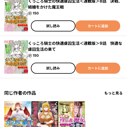
くっころ騎士の快適虜囚生活＜連載版＞8話 決戦、
結婚をかけた魔王戦
ポイント
150
試し読み
カートに追加
くっころ騎士の快適虜囚生活＜連載版＞9話 快適な
虜囚生活の果て
ポイント
150
試し読み
カートに追加
同じ作者の作品
もっと見る