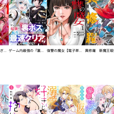
EX ～その賞金稼ぎは、世界の出口を探す～【単行本版】
ゲーム内最強の『裏ボス』に転生したので、主人公の代わりに最速クリアを目指します！【電子単行本版】
復讐の魔女【電子単行本版】
異修羅 新魔王戦