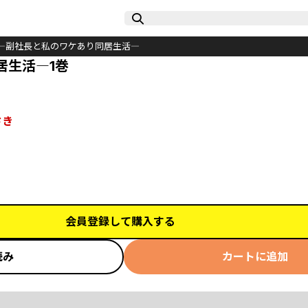
―副社長と私のワケあり同居生活―
居生活―1巻
さき
会員登録して購入する
読み
カートに追加