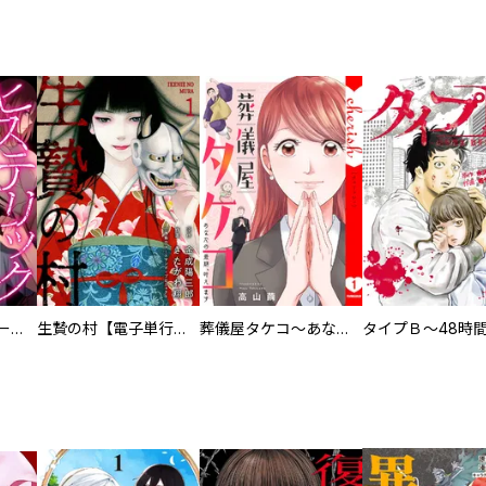
ヒステリック・ハーレム～搾られる男と堕ちる女～【電子単行本版】
生贄の村【電子単行本版】
葬儀屋タケコ～あなたの最期、叶えます【電子単行本版】