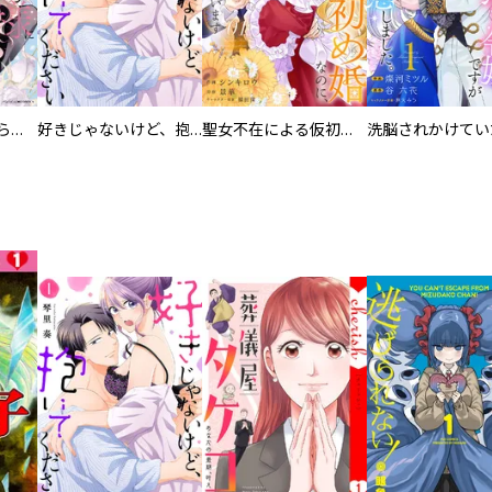
人外の旦那様に娶られ毎晩ナカまで愛される…。アンソロジー
好きじゃないけど、抱いてください【電子単行本版／特典おまけ付き】
聖女不在による仮初め婚なのに、不器用な王太子に溺愛されています【電子単行本版／特典おまけ付き】