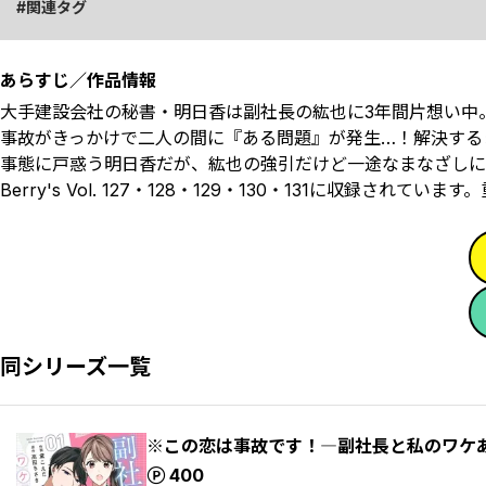
関連タグ
あらすじ／作品情報
大手建設会社の秘書・明日香は副社長の紘也に3年間片想い中
事故がきっかけで二人の間に『ある問題』が発生…！解決する
事態に戸惑う明日香だが、紘也の強引だけど一途なまなざしに抑え
Berry's Vol. 127・128・129・130・131に収録されて
同シリーズ一覧
※この恋は事故です！―副社長と私のワケあ
ポイント
400