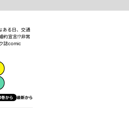
なある日、交通
約宣言!?非常
comic
1巻から
最新から