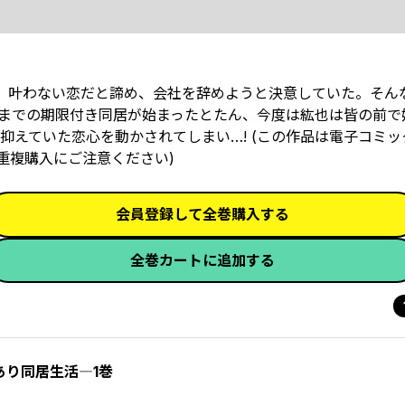
。叶わない恋だと諦め、会社を辞めようと決意していた。そん
までの期限付き同居が始まったとたん、今度は紘也は皆の前で婚
ていた恋心を動かされてしまい…! (この作品は電子コミック誌
います。重複購入にご注意ください)
会員登録して全巻購入する
全巻カートに追加する
り同居生活―1巻