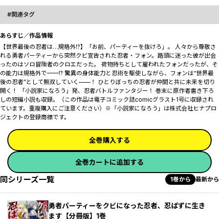
関連タグ
あらすじ／作品情報
【世界最後の忍者は…規格外!?】「お前、パーティーを抜けろ」。 人々から尊敬さ
れる勇者パーティーから突然クビ宣告された忍者・フォン。路頭に迷った彼が出会
ったのはソロ冒険者のクロエだった。 荷物持ちとして雇われたフォンだったが、そ
の能力は規格外で——!? 驚異の身体能力と忍術を駆使しながら、フォンは“世界最
後の忍者”として無双していく——！ ひとりぼっちの忍者が仲間と共に未来を切り
開く！ 「小説家になろう」発、忍者バトルファンタジー！ 巻末に原作者書き下ろ
しの短編小説も収録。（この作品は電子コミック誌comicグラスト1号に収録され
ています。重複購入にご注意ください）※「小説家になろう」は株式会社ヒナプロ
ジェクトの登録商標です。
全巻購入する
全巻カートに追加する
同シリーズ一覧
1巻から
最新から
勇者パーティーをクビになった忍者、忍ばずに生き
ます【分冊版】1巻