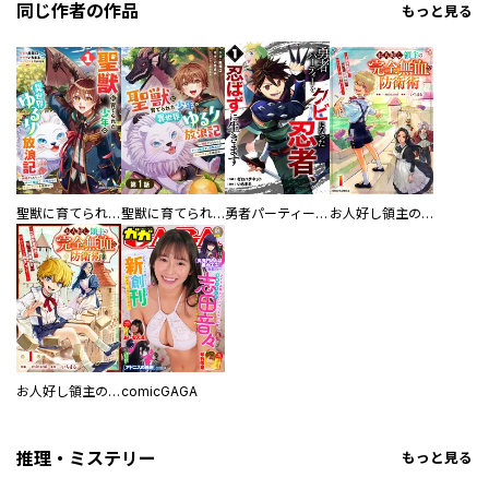
同じ作者の作品
もっと見る
聖獣に育てられた少年の異世界ゆるり放浪記～神様からもらったチート魔法で、仲間たちとスローライフを満喫中～
聖獣に育てられた少年の異世界ゆるり放浪記～神様からもらったチート魔法で、仲間たちとスローライフを満喫中～【分冊版】
勇者パーティーをクビになった忍者、忍ばずに生きます
お人好し領主の完全無血な防衛術～万能生産魔法で築いた城塞都市は向かうところ敵なしです！～
お人好し領主の完全無血な防衛術～万能生産魔法で築いた城塞都市は向かうところ敵なしです！～【分冊版】
comicGAGA
推理・ミステリー
もっと見る