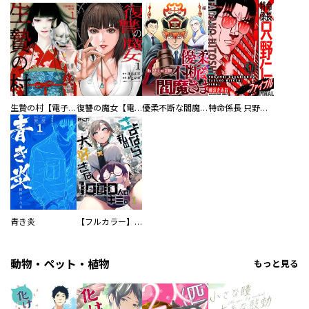
生贄の村【電子単行本版】
復讐の魔女【電子単行本版】
優柔不断な閻魔さま
特命係長 只野仁ファイナル 愛蔵版
青き炎
【フルカラー】さよなら、私の大好きな１０００人のキミ。
動物・ペット・植物
もっと見る