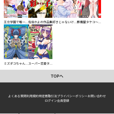
王立学園で唯一魔法が使えない庶民仲間のはずですよね～実は王子様で私を溺愛しているなんて告白はやめてください～
佐伯かよの作品集
好きじゃないけど、抱いてください【電子単行本版／特典おまけ付き】
葬儀屋タケコ～あなたの最期、叶えます【電子単行本版】
ミズダコちゃんからは逃げられない！
スーパー恋愛タイム！～現場でドＳな彼女は自宅でデレる～
TOPへ
よくある質問
利用規約
特定商取引法
プライバシーポリシー
お問い合わせ
ログイン
会員登録