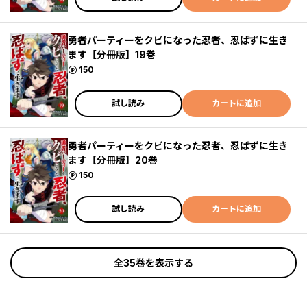
勇者パーティーをクビになった忍者、忍ばずに生き
ます【分冊版】19巻
ポイント
150
試し読み
カートに追加
勇者パーティーをクビになった忍者、忍ばずに生き
ます【分冊版】20巻
ポイント
150
試し読み
カートに追加
全35巻を表示する