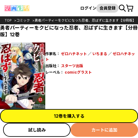
カート
検索
ログイン
会員登録
TOP
コミック
勇者パーティーをクビになった忍者、忍ばずに生きます【分冊版】
勇者パーティーをクビになった忍者、忍ばずに生きます【分冊
版】12巻
作家名：
ゼロハチネット
／
いちまる
／
ゼロハチネッ
ト
出版社：
スターツ出版
レーベル：
comicグラスト
12巻を購入する
試し読み
カートに追加