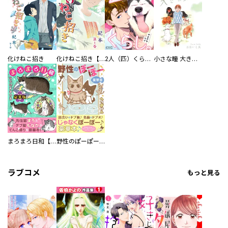
化けねこ招き
化けねこ招き【描きおろし付合冊版】
2人（匹）くらし。
小さな瞳 大きな鼓動
まろまろ日和【豪華版】
野性のぽーぽー【豪華版】
ラブコメ
もっと見る