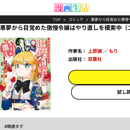
TOP
コミック
悪夢から目覚めた傲慢
悪夢から目覚めた傲慢令嬢はやり直しを模索中（コ
作家名：
上原誠
／
もり
出版社：
双葉社
試し
関連タグ