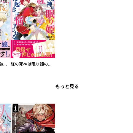
悪役令嬢、時々本気、のち聖女。（コミック）【電子版特典付】
紅の死神は眠り姫の寝起きに悩まされる（コミック）
もっと見る