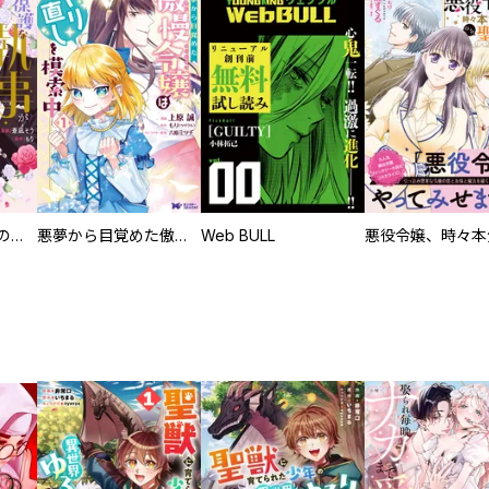
過保護な執事が私の婚活を邪魔してきます！
悪夢から目覚めた傲慢令嬢はやり直しを模索中（コミック） 分冊版
Web BULL