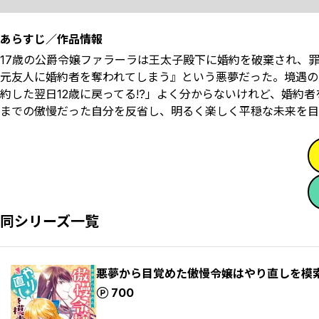
あらすじ／作品情報
17歳の公爵令嬢ファラーラは王太子殿下に婚約を破棄され、
元友人に婚約者を奪われてしまう』という悪夢だった。境遇の
約した翌日――12歳に戻ってる!?」よく分からないけれど、
までの傲慢だった自分を反省し、明るく楽しく平穏な未来を目
同シリーズ一覧
悪夢から目覚めた傲慢令嬢はやり直しを模索
ポイント
700