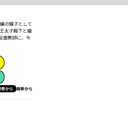
令嬢の蝶子として
王太子殿下と婚
を反面教師に、今
1巻から
最新から