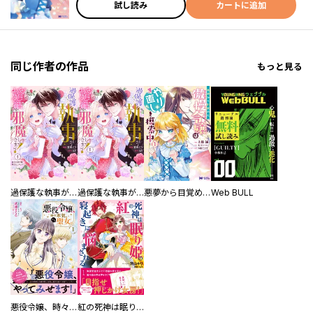
試し読み
カートに追加
同じ作者の作品
もっと見る
過保護な執事が私の婚活を邪魔してきます！ 分冊版
過保護な執事が私の婚活を邪魔してきます！
悪夢から目覚めた傲慢令嬢はやり直しを模索中（コミック） 分冊版
Web BULL
悪役令嬢、時々本気、のち聖女。（コミック）【電子版特典付】
紅の死神は眠り姫の寝起きに悩まされる（コミック）