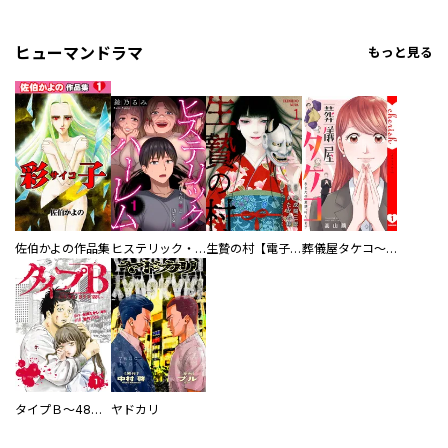
ヒューマンドラマ
もっと見る
佐伯かよの作品集
ヒステリック・ハーレム～搾られる男と堕ちる女～【電子単行本版】
生贄の村【電子単行本版】
葬儀屋タケコ～あなたの最期、叶えます【電子単行本版】
タイプＢ～48時間後、致死率100％～【単話】
ヤドカリ