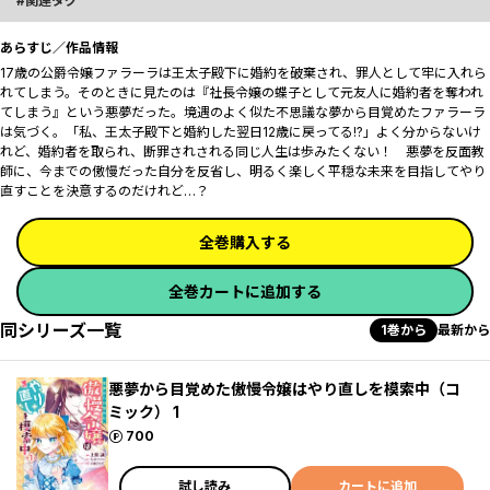
関連タグ
あらすじ／作品情報
17歳の公爵令嬢ファラーラは王太子殿下に婚約を破棄され、罪人として牢に入れら
れてしまう。そのときに見たのは『社長令嬢の蝶子として元友人に婚約者を奪われ
てしまう』という悪夢だった。境遇のよく似た不思議な夢から目覚めたファラーラ
は気づく。「私、王太子殿下と婚約した翌日――12歳に戻ってる!?」よく分からないけ
れど、婚約者を取られ、断罪されされる同じ人生は歩みたくない！ 悪夢を反面教
師に、今までの傲慢だった自分を反省し、明るく楽しく平穏な未来を目指してやり
直すことを決意するのだけれど…？
全巻購入する
全巻カートに追加する
同シリーズ一覧
1巻から
最新から
悪夢から目覚めた傲慢令嬢はやり直しを模索中（コ
ミック） 1
ポイント
700
試し読み
カートに追加