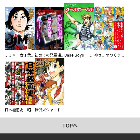
ＪＪＭ 女子柔道部物語 社会人編
初めての発展場 【白抜き修正版】
Base Boys 新装版
神さまのつくりかた。スーパー大合本
日本極道史 昭和編 スーパー大合本
探偵犬シャードック（新装版）
TOPへ