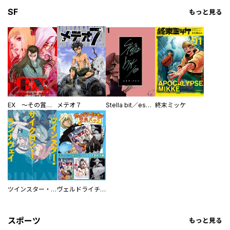
SF
もっと見る
EX ～その賞金稼ぎは、世界の出口を探す～【単行本版】
メテオ７
Stella bit／es【単話版】
終末ミッケ
ツインスター・サイクロン・ランナウェイ
ヴェルドライチオシ聖典パック 『転スラ』ミニ画集付き シリウス人気作３選
スポーツ
もっと見る