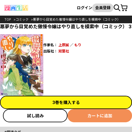
カート
検索
ログイン
会員登録
TOP
コミック
悪夢から目覚めた傲慢令嬢はやり直しを模索中（コミック）
悪夢から目覚めた傲慢令嬢はやり直しを模索中（コミック） 3
作家名：
上原誠
／
もり
出版社：
双葉社
3巻を購入する
試し読み
カートに追加