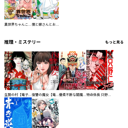
異世界ちゃんこ～横綱目前に召喚されたんだが～ 【連載版】
僕と嫁さんとお酒の関係
推理・ミステリー
もっと見る
生贄の村【電子単行本版】
復讐の魔女【電子単行本版】
優柔不断な閻魔さま
特命係長 只野仁ファイナル 愛蔵版