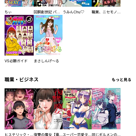
ちぃ
回胴創世記 パチスロを創った男達
うみんChu♡
職業、ニセモノ～あなたに偽は見抜けない【電子単行本版】
VS必勝ガイド
まさしんげ～る
職業・ビジネス
もっと見る
ヒステリック・ハーレム～搾られる男と堕ちる女～【電子単行本版】
復讐の魔女【電子単行本版】
スーパー恋愛タイム！～現場でドＳな彼女は自宅でデレる～
同じギルメンの声が好き