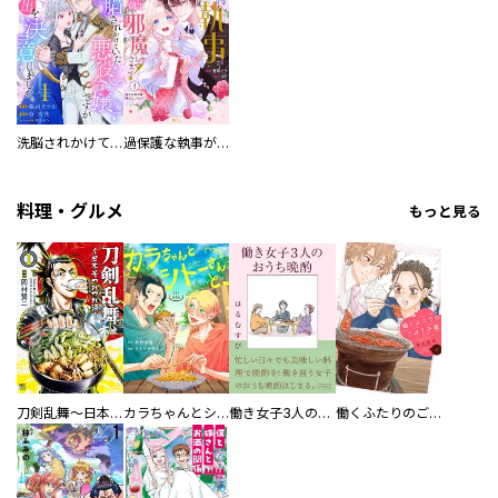
洗脳されかけていた悪役令嬢ですが家出を決意しました。【電子単行本版／特典おまけ付き】
過保護な執事が私の婚活を邪魔してきます！ 分冊版
料理・グルメ
もっと見る
刀剣乱舞～日本号つれづれ酒～
カラちゃんとシトーさんと、 【分冊版】
働き女子3人のおうち晩酌
働くふたりのごほうび飯