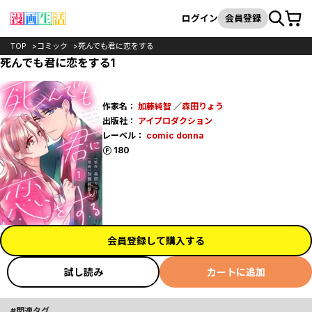
カート
検索
ログイン
会員登録
TOP
コミック
死んでも君に恋をする
死んでも君に恋をする1
作家名：
加藤純智
／
森田りょう
出版社：
アイプロダクション
レーベル：
comic donna
ポイント
180
会員登録して購入する
試し読み
カートに追加
関連タグ