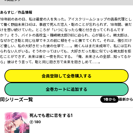
あらすじ／作品情報
18年前のあの日、私は最愛の人を失った――。アイスクリームショップの店長代理とし
て働く野田未来(34)は、事故で死んだ恋人・聡のことが忘れられず、18年間、彼だ
けを想い続けていた。ところが――「いつになったら俺と付き合ってくれるんです
か？」そう、バイトの高校生・篠崎朔太郎(18)に迫られ、心が揺らぐ。朔太郎は、
なぜか亡き聡と同じ仕草でキスの前に頬をそっと撫でてくれて。それは、強引だけ
ど優しい、私の大好きだった彼の仕草で……。朔くんはまだ未成年で、私には忘れ
られない人がいる。そうわかってはいても、大好きだった聡に似ている朔太郎を拒
むことができず、未来は彼と一夜を共にする――。「俺、未来さんの全部…知ってるか
ら」彼はそう言って、聡と同じ抱き方で未来を抱きしめて……。
会員登録して全巻購入する
全巻カートに追加する
同シリーズ一覧
1巻から
最新から
死んでも君に恋をする1
ポイント
180