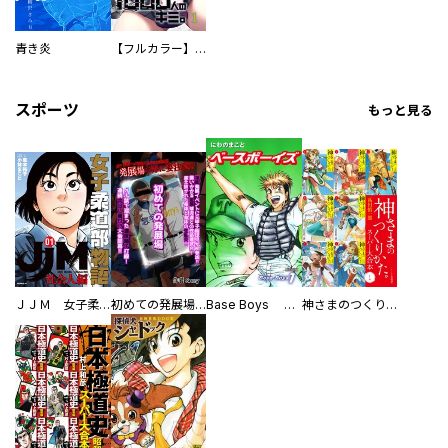
青き炎
【フルカラー】さよなら、私の大好きな１０００人のキミ。
スポーツ
もっと見る
ＪＪＭ 女子柔道部物語 社会人編
初めての発展場 【白抜き修正版】
Base Boys 新装版
神さまのつくりかた。スーパー大合本