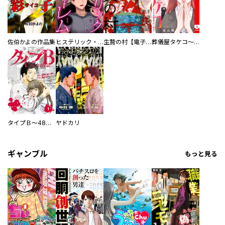
佐伯かよの作品集
ヒステリック・ハーレム～搾られる男と堕ちる女～【電子単行本版】
生贄の村【電子単行本版】
葬儀屋タケコ～あなたの最期、叶えます【電子単行本版】
タイプＢ～48時間後、致死率100％～【単話】
ヤドカリ
ギャンブル
もっと見る