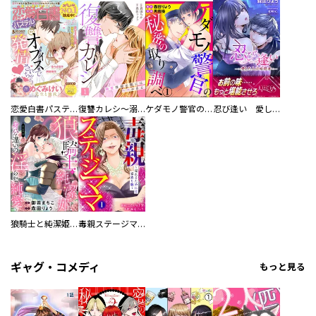
恋愛白書パステル
復讐カレシ～溺愛社長の顔にはウラがある～
ケダモノ警官の秘密の取り調べ（分冊版）
忍び逢い 愛した人は暗殺者
狼騎士と純潔姫 ～身分違いの淫らな純愛～（分冊版）
毒親ステージママ ～売れるためには家族も駒～
ギャグ・コメディ
もっと見る