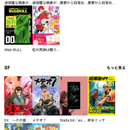
過保護な執事が私の婚活を邪魔してきます！ 分冊版
過保護な執事が私の婚活を邪魔してきます！
悪夢から目覚めた傲慢令嬢はやり直しを模索中（コミック）
悪夢から目覚めた傲慢令嬢はやり直しを模索中（コミック） 分冊版
Web BULL
紅の死神は眠り姫の寝起きに悩まされる（コミック）
SF
もっと見る
EX ～その賞金稼ぎは、世界の出口を探す～【単行本版】
メテオ７
Stella bit／es【単話版】
終末ミッケ