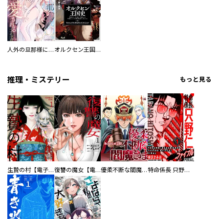
人外の旦那様に娶られ毎晩ナカまで愛される…。アンソロジー
オルクセン王国史
推理・ミステリー
もっと見る
生贄の村【電子単行本版】
復讐の魔女【電子単行本版】
優柔不断な閻魔さま
特命係長 只野仁ファイナル 愛蔵版