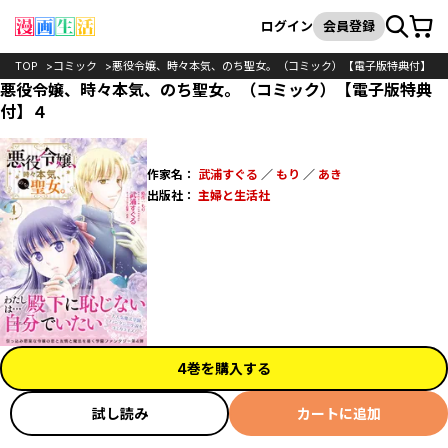
カート
検索
ログイン
会員登録
TOP
コミック
悪役令嬢、時々本気、のち聖女。（コミック）【電子版特典付】
悪役令嬢、時々本気、のち聖女。（コミック）【電子版特典
付】４
作家名：
武浦すぐる
／
もり
／
あき
出版社：
主婦と生活社
4巻を購入する
試し読み
カートに追加