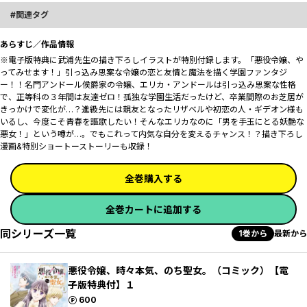
関連タグ
あらすじ／作品情報
※電子版特典に武浦先生の描き下ろしイラストが特別付録します。「悪役令嬢、や
ってみせます！」引っ込み思案な令嬢の恋と友情と魔法を描く学園ファンタジ
ー！！名門アンドール侯爵家の令嬢、エリカ・アンドールは引っ込み思案な性格
で、正等科の３年間は友達ゼロ！孤独な学園生活だったけど、卒業間際のお芝居が
きっかけで変化が…？進級先には親友となったリザベルや初恋の人・ギデオン様も
いるし、今度こそ青春を謳歌したい！そんなエリカなのに「男を手玉にとる妖艶な
悪女！」という噂が…。でもこれって内気な自分を変えるチャンス！？描き下ろし
漫画&特別ショートーストーリーも収録！
全巻購入する
全巻カートに追加する
同シリーズ一覧
1巻から
最新から
悪役令嬢、時々本気、のち聖女。（コミック）【電
子版特典付】１
ポイント
600