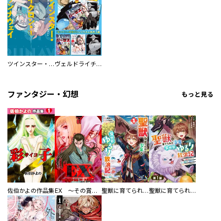
ツインスター・サイクロン・ランナウェイ
ヴェルドライチオシ聖典パック 『転スラ』ミニ画集付き シリウス人気作３選
ファンタジー・幻想
もっと見る
佐伯かよの作品集
EX ～その賞金稼ぎは、世界の出口を探す～【単行本版】
聖獣に育てられた少年の異世界ゆるり放浪記～神様からもらったチート魔法で、仲間たちとスローライフを満喫中～
聖獣に育てられた少年の異世界ゆるり放浪記～神様からもらったチート魔法で、仲間たちとスローライフを満喫中～【分冊版】