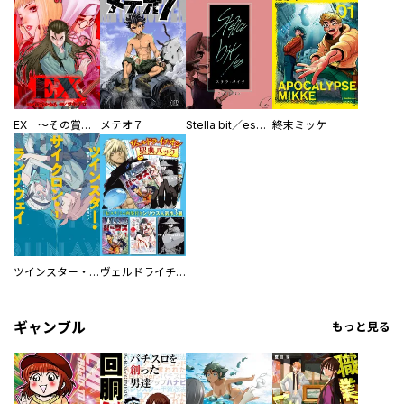
EX ～その賞金稼ぎは、世界の出口を探す～【単行本版】
メテオ７
Stella bit／es【単話版】
終末ミッケ
ツインスター・サイクロン・ランナウェイ
ヴェルドライチオシ聖典パック 『転スラ』ミニ画集付き シリウス人気作３選
ギャンブル
もっと見る