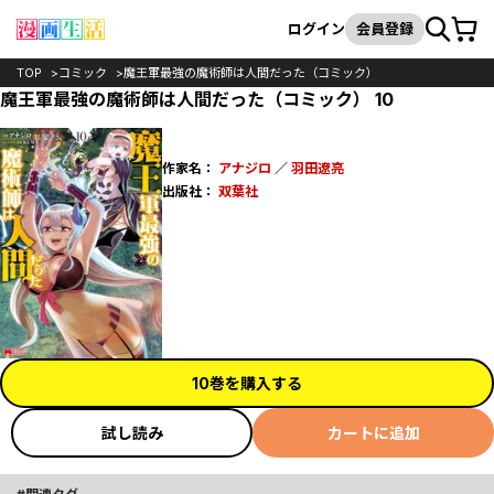
カート
検索
ログイン
会員登録
TOP
コミック
魔王軍最強の魔術師は人間だった（コミック）
魔王軍最強の魔術師は人間だった（コミック） 10
作家名：
アナジロ
／
羽田遼亮
出版社：
双葉社
10巻を購入する
試し読み
カートに追加