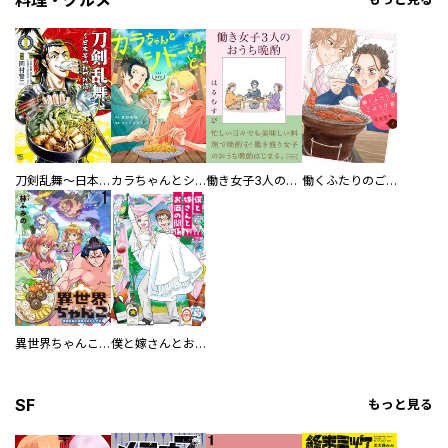
刀剣乱舞～日本号つれづれ酒～
カラちゃんとシトーさんと、 【分冊版】
働き女子3人のおうち晩酌
働くふたりのごほうび飯
異世界ちゃんこ～横綱目前に召喚されたんだが～ 【連載版】
僕と嫁さんとお酒の関係
SF
もっと見る