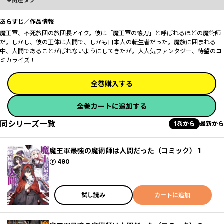
関連タグ
あらすじ／作品情報
魔王軍、不死旅団の旅団長アイク。彼は「魔王軍の懐刀」と呼ばれるほどの魔術師
だ。しかし、彼の正体は人間で、しかも日本人の転生者だった。魔族に囲まれる
中、人間であることがばれないようにしてきたが――。大人気ファンタジー、待望のコ
ミカライズ！
全巻購入する
全巻カートに追加する
同シリーズ一覧
1巻から
最新から
魔王軍最強の魔術師は人間だった（コミック） 1
ポイント
490
試し読み
カートに追加