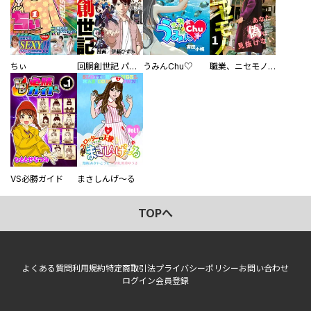
ちぃ
回胴創世記 パチスロを創った男達
うみんChu♡
職業、ニセモノ～あなたに偽は見抜けない【電子単行本版】
VS必勝ガイド
まさしんげ～る
TOPへ
よくある質問
利用規約
特定商取引法
プライバシーポリシー
お問い合わせ
ログイン
会員登録