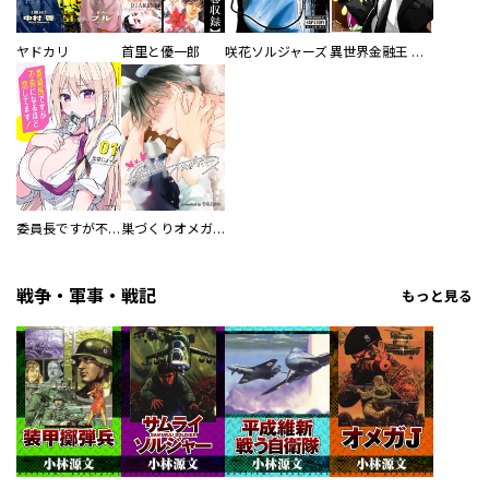
ヤドカリ
首里と優一郎
咲花ソルジャーズ
異世界金融王 ～クローネ・ゴルディオンの覇道～
委員長ですが不良になるほど恋してます！
巣づくりオメガバース
戦争・軍事・戦記
もっと見る