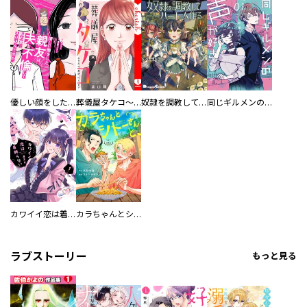
優しい顔をした親友は、夫と不倫して私の家に入り込んできた。
葬儀屋タケコ～あなたの最期、叶えます【電子単行本版】
奴隷を調教してハーレム作る
同じギルメンの声が好き
カワイイ恋は着飾らない
カラちゃんとシトーさんと、 【分冊版】
ラブストーリー
もっと見る