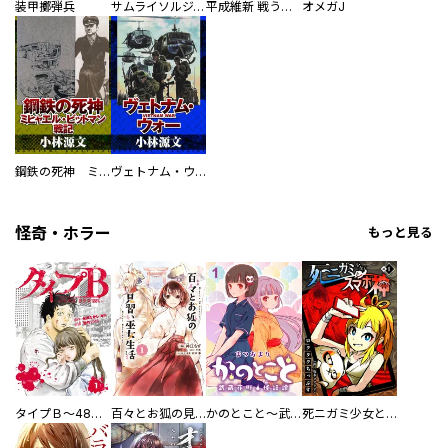
装甲擲弾兵
サムライソルジャー SAMURAI SOLDIER
平成維新 戦う自衛隊
オメガJ
鋼鉄の死神 ミヒャエル・ビットマン戦記
ヴェトナム・ウォー VIETNAM WAR
怪奇・ホラー
もっと見る
タイプＢ～48時間後、致死率100％～【単話】
百々とお狐の見習い巫女生活【単行本版】
かのとこと～武蔵花町怪話譚～ 【連載版】
死ニガミ少女とスマホ神