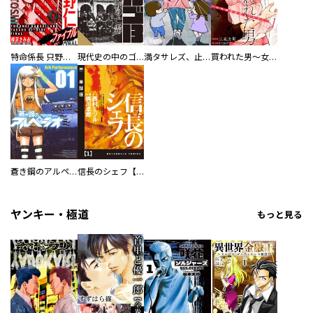
特命係長 只野仁ファイナル 愛蔵版
現代史の中のゴルゴ13
満タサレズ、止メラレズ
買われた男～女性限定快感セラピスト～【描き下ろしおまけ付き特装版】
蒼き鋼のアルペジオ
信長のシェフ【単話版】
ヤンキー・極道
もっと見る