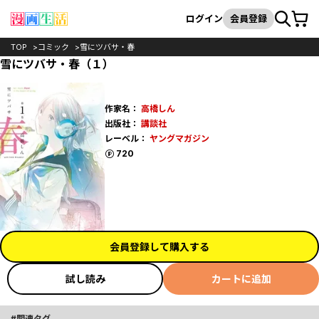
カート
検索
ログイン
会員登録
TOP
コミック
雪にツバサ・春
雪にツバサ・春（１）
作家名：
高橋しん
出版社：
講談社
レーベル：
ヤングマガジン
ポイント
720
会員登録して購入する
試し読み
カートに追加
関連タグ