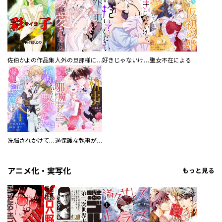
佐伯かよの作品集
人外の旦那様に娶られ毎晩ナカまで愛される…。アンソロジー
好きじゃないけど、抱いてください【電子単行本版／特典おまけ付き】
聖女不在による仮初め婚なのに、不器用な王太子に溺愛されています【電子単行本版／特典おまけ付き】
洗脳されかけていた悪役令嬢ですが家出を決意しました。【電子単行本版／特典おまけ付き】
過保護な執事が私の婚活を邪魔してきます！ 分冊版
アニメ化・実写化
もっと見る