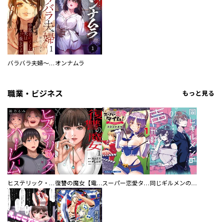
バラバラ夫婦～手足をなくした夫はまだ生きてる
オンナムラ
職業・ビジネス
もっと見る
ヒステリック・ハーレム～搾られる男と堕ちる女～【電子単行本版】
復讐の魔女【電子単行本版】
スーパー恋愛タイム！～現場でドＳな彼女は自宅でデレる～
同じギルメンの声が好き