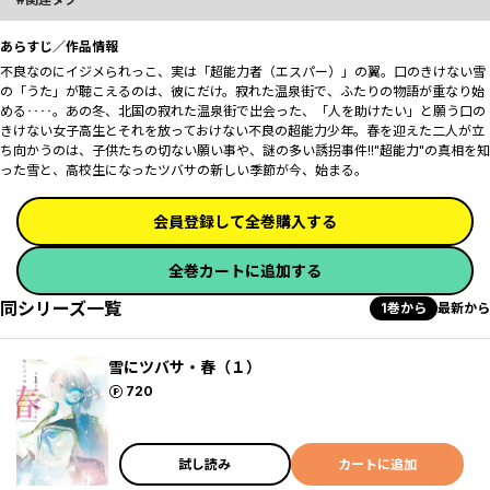
あらすじ／作品情報
不良なのにイジメられっこ、実は「超能力者（エスパー）」の翼。口のきけない雪
の「うた」が聴こえるのは、彼にだけ。寂れた温泉街で、ふたりの物語が重なり始
める‥‥。あの冬、北国の寂れた温泉街で出会った、「人を助けたい」と願う口の
きけない女子高生とそれを放っておけない不良の超能力少年。春を迎えた二人が立
ち向かうのは、子供たちの切ない願い事や、謎の多い誘拐事件!!"超能力"の真相を知
った雪と、高校生になったツバサの新しい季節が今、始まる――。
会員登録して全巻購入する
全巻カートに追加する
同シリーズ一覧
1巻から
最新から
雪にツバサ・春（１）
ポイント
720
試し読み
カートに追加