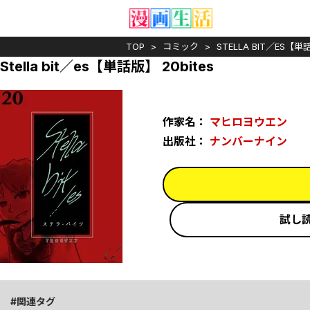
TOP
コミック
STELLA BIT／ES【
Stella bit／es【単話版】 20bites
作家名：
マヒロヨウエン
出版社：
ナンバーナイン
試し
関連タグ