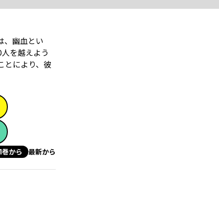
は、幽血とい
0人を越えよう
ことにより、彼
1巻から
最新から