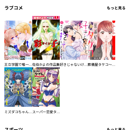
ラブコメ
もっと見る
王立学園で唯一魔法が使えない庶民仲間のはずですよね～実は王子様で私を溺愛しているなんて告白はやめてください～
佐伯かよの作品集
好きじゃないけど、抱いてください【電子単行本版／特典おまけ付き】
葬儀屋タケコ～あなたの最期、叶えます【電子単行本版】
ミズダコちゃんからは逃げられない！
スーパー恋愛タイム！～現場でドＳな彼女は自宅でデレる～
スポーツ
もっと見る