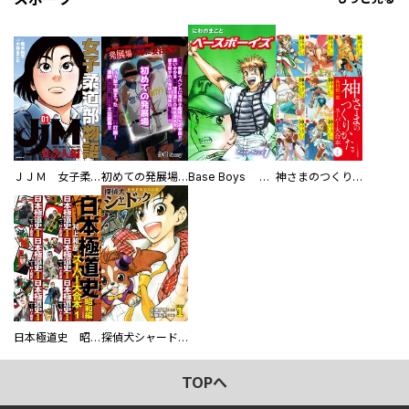
ＪＪＭ 女子柔道部物語 社会人編
初めての発展場 【白抜き修正版】
Base Boys 新装版
神さまのつくりかた。スーパー大合本
日本極道史 昭和編 スーパー大合本
探偵犬シャードック（新装版）
TOPへ