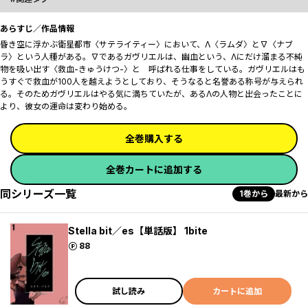
あらすじ／作品情報
昏き空に浮かぶ衛星都市〈サテライティー〉において、Λ〈ラムダ〉と∇〈ナブ
ラ〉という人種がある。∇であるガヴリエルは、幽血という、Λにだけ溜まる不純
物を吸い出す〈救血-きゅうけつ-〉と 呼ばれる仕事をしている。ガヴリエルはも
うすぐで救血が100人を越えようとしており、そうなると名誉ある称号が与えられ
る。そのためガヴリエルはやる気に満ちていたが、あるΛの人物と出会ったことに
より、彼女の運命は変わり始める。
全巻購入する
全巻カートに追加する
同シリーズ一覧
1巻から
最新から
Stella bit／es【単話版】 1bite
ポイント
88
試し読み
カートに追加