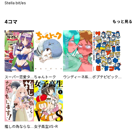
Stella bit/es
4コマ
もっと見る
スーパー恋愛タイム！～現場でドＳな彼女は自宅でデレる～
ちゅんトーク
ウンディーネ系彼氏
ポプテピピック SEASON EIGHT
推しの為ならなんでもします！
女子高生VS-R