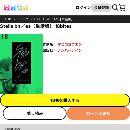
カート
検索
ログイン
会員登録
TOP
コミック
STELLA BIT／ES【単話版】
Stella bit／es【単話版】 18bites
作家名：
マヒロヨウエン
出版社：
ナンバーナイン
18巻を購入する
試し読み
カートに追加
関連タグ