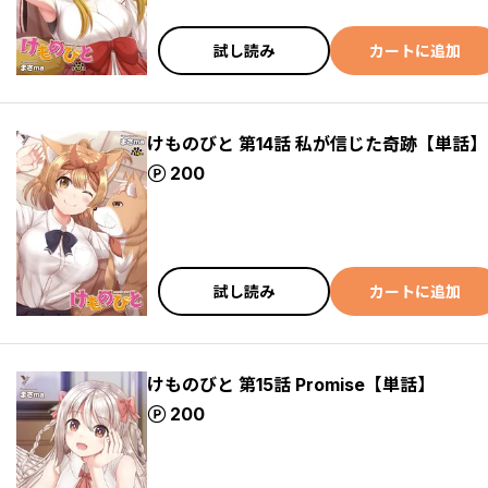
試し読み
カートに追加
けものびと 第14話 私が信じた奇跡【単話】
ポイント
200
試し読み
カートに追加
けものびと 第15話 Promise【単話】
ポイント
200