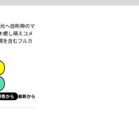
元へ自称神のマ
キ癒し萌えコメ
開を含むフルカ
1巻から
最新から