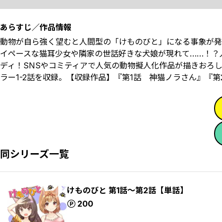
あらすじ／作品情報
動物が自ら強く望むと人間型の「けものびと」になる事象が発
イペースな猫耳少女や隣家の世話好きな犬娘が現れて……！？
ディ！SNSやコミティアで人気の動物擬人化作品が描きおろし
ラー1-2話を収録。【収録作品】『第1話 神猫ノラさん』『第
同シリーズ一覧
けものびと 第1話～第2話【単話】
ポイント
200