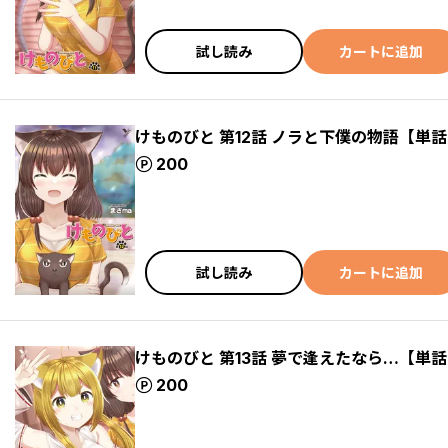
試し読み
カートに追加
けものびと 第12話 ノラと下僕の物語【単
ポイント
200
試し読み
カートに追加
けものびと 第13話 夢で逢えたなら…【単
ポイント
200