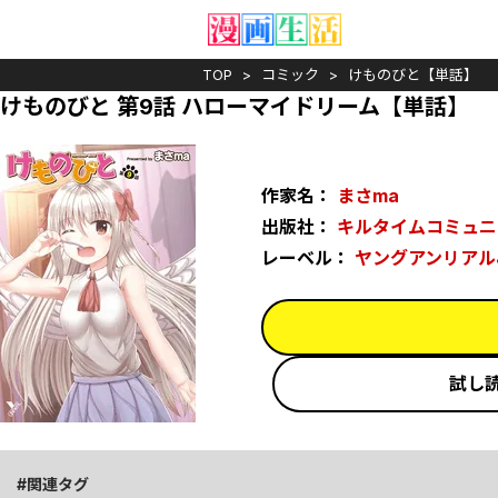
TOP
コミック
けものびと【単話】
けものびと 第9話 ハローマイドリーム【単話】
作家名：
まさma
出版社：
キルタイムコミュニ
レーベル：
ヤングアンリアルJI
試し
関連タグ