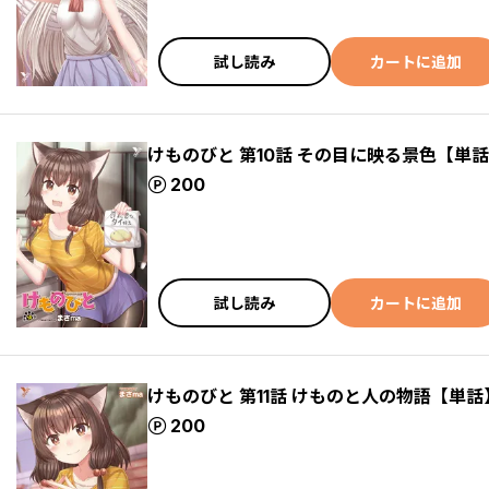
試し読み
カートに追加
けものびと 第10話 その目に映る景色【単
ポイント
200
試し読み
カートに追加
けものびと 第11話 けものと人の物語【単話
ポイント
200