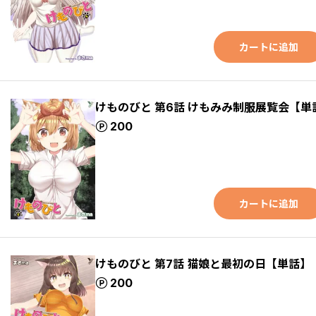
カートに追加
けものびと 第6話 けもみみ制服展覧会【単
ポイント
200
カートに追加
けものびと 第7話 猫娘と最初の日【単話】
ポイント
200