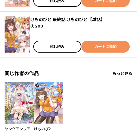
試し読み
カートに追加
けものびと 最終話 けものびと【単話】
ポイント
200
試し読み
カートに追加
同じ作者の作品
もっと見る
ヤングアンリアルJINGAI
けものびと