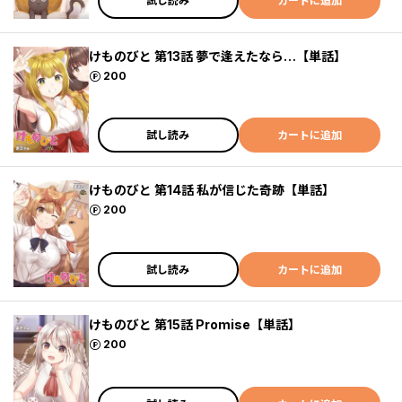
試し読み
カートに追加
けものびと 第13話 夢で逢えたなら…【単話】
ポイント
200
試し読み
カートに追加
けものびと 第14話 私が信じた奇跡【単話】
ポイント
200
試し読み
カートに追加
けものびと 第15話 Promise【単話】
ポイント
200