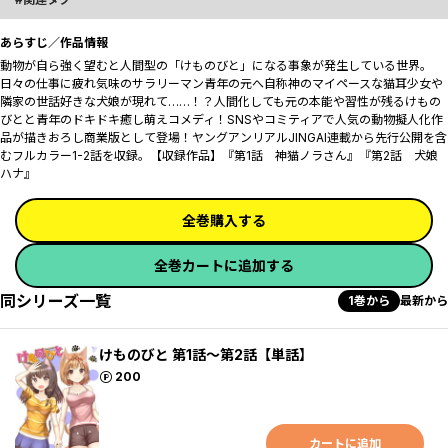
あらすじ／作品情報
動物が自ら強く望むと人間型の「けものびと」になる事象が発生している世界。
日々の仕事に疲れ気味のサラリーマン青年の元へ自称神のマイペースな猫耳少女や
隣家の世話好きな犬娘が現れて……！？人間化しても元の本能や習性が残るけもの
びとと青年のドキドキ癒し萌えコメディ！SNSやコミティアで人気の動物擬人化作
品が描きおろし商業版として登場！ヤングアンリアルJINGAI連載から先行公開を含
むフルカラー1-2話を収録。【収録作品】『第1話 神猫ノラさん』『第2話 犬娘
ハナ』
全巻購入する
全巻カートに追加する
同シリーズ一覧
1巻から
最新から
けものびと 第1話～第2話【単話】
ポイント
200
カートに追加