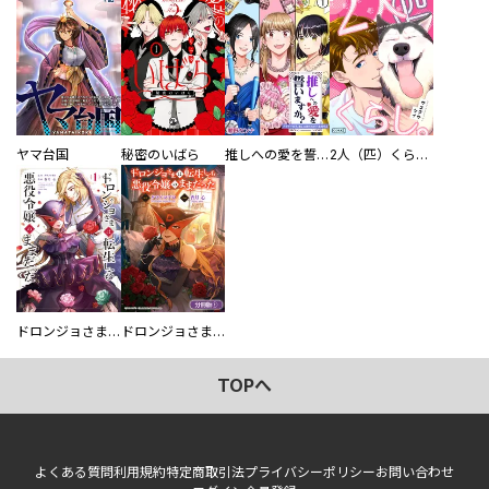
ヤマ台国
秘密のいばら
推しへの愛を誓いますか？～アラサー女子、推しは逃げぬが人生逃げる～
2人（匹）くらし。
ドロンジョさまは転生しても悪役令嬢のままだった
ドロンジョさまは転生しても悪役令嬢のままだった【分冊版】
TOPへ
よくある質問
利用規約
特定商取引法
プライバシーポリシー
お問い合わせ