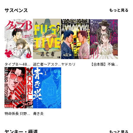
サスペンス
もっと見る
タイプＢ～48時間後、致死率100％～【単話】
逃亡者～アスクレピオスの杖～
ヤドカリ
【合本版】不倫処刑
特命係長 只野仁ファイナル 愛蔵版
青き炎
ヤンキー・極道
もっと見る