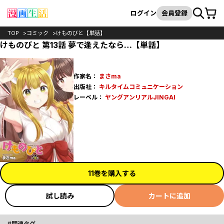
カート
検索
ログイン
会員登録
TOP
コミック
けものびと【単話】
けものびと 第13話 夢で逢えたなら…【単話】
作家名：
まさma
出版社：
キルタイムコミュニケーション
レーベル：
ヤングアンリアルJINGAI
11巻を購入する
試し読み
カートに追加
関連タグ