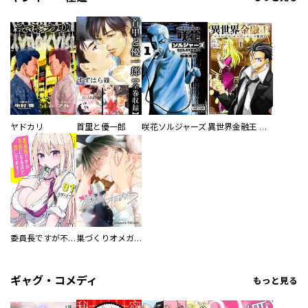
ヤドカリ
首里と優一郎
咲花ソルジャーズ
異世界金融王 ～クローネ・ゴルディオンの覇道～
委員長ですが不良になるほど恋してます！
巣づくりオメガバース
ギャグ・コメディ
もっと見る