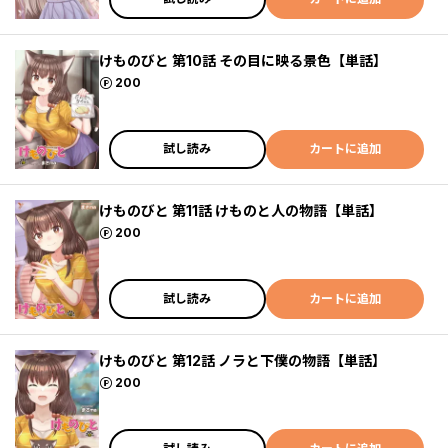
けものびと 第10話 その目に映る景色【単話】
ポイント
200
試し読み
カートに追加
けものびと 第11話 けものと人の物語【単話】
ポイント
200
試し読み
カートに追加
けものびと 第12話 ノラと下僕の物語【単話】
ポイント
200