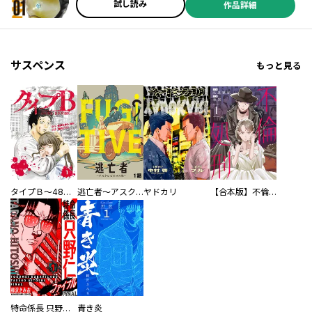
試し読み
作品詳細
サスペンス
もっと見る
タイプＢ～48時間後、致死率100％～【単話】
逃亡者～アスクレピオスの杖～
ヤドカリ
【合本版】不倫処刑
特命係長 只野仁ファイナル 愛蔵版
青き炎