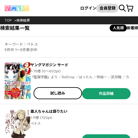
カート
検索
ログイン
会員登録
TOP
検索結果
検索結果一覧
人気順
新着順
キーワード：ペトス
5件中 1～5件表示中
ヤングマガジン サード
1-79巻 (0～602pt)
『監獄学園』より ／ReDrop ／ばったん ／柊裕一 ／武月睦 ／カラスヤサトシ ／伊藤三巳華 ／柏木大樹 ／クール教信者 ／安井ミイト ／森よし ／マキヒロチ ／長田悠幸 ／梶原一騎 ／辻なおき ／小林且典 ／武田すん ／鈴木小波 ／鶴ゆみか ／野良しごと ／平本アキラ ／江戸パイン ／ペトス ／久米田康治 ／ヤス ／御影夏 ／篠丸のどか ／にんじゃむ ／ミサヲ ／茂木清香 ／西尾維新 ／光谷理 ／毛魂一直線 ／中村ジュンヤ ／吉谷光平 ／サンクス仮面 ／三島衛里子 ／支援ＢＩＳ ／菊石森生 ／井上智徳
試し読み
作品詳細
亜人ちゃんは語りたい
1-11巻 (720pt)
ペトス