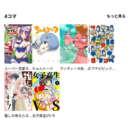
4コマ
もっと見る
スーパー恋愛タイム！～現場でドＳな彼女は自宅でデレる～
ちゅんトーク
ウンディーネ系彼氏
ポプテピピック SEASON EIGHT
推しの為ならなんでもします！
女子高生VS-R