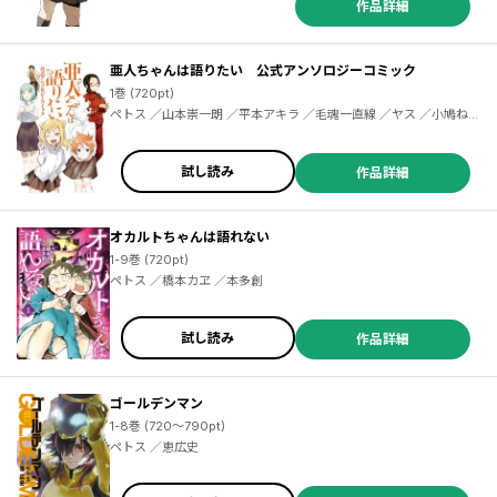
作品詳細
亜人ちゃんは語りたい 公式アンソロジーコミック
1巻 (720pt)
ペトス ／山本崇一朗 ／平本アキラ ／毛魂一直線 ／ヤス ／小鳩ねね
こ ／アズ ／掃除朋具 ／吉元ますめ ／吉谷光平 ／位置原光Z ／メネ
ア・ザ・ドッグ ／うまくち醤油 ／鳥取砂丘 ／二駅ずい ／武月睦 ／
さがら梨々 ／都路 ／木村光博 ／江戸パイン
試し読み
作品詳細
オカルトちゃんは語れない
1-9巻 (720pt)
ペトス ／橋本カヱ ／本多創
試し読み
作品詳細
ゴールデンマン
1-8巻 (720～790pt)
ペトス ／恵広史