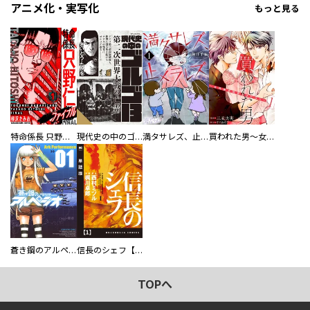
アニメ化・実写化
もっと見る
特命係長 只野仁ファイナル 愛蔵版
現代史の中のゴルゴ13
満タサレズ、止メラレズ
買われた男～女性限定快感セラピスト～【描き下ろしおまけ付き特装版】
蒼き鋼のアルペジオ
信長のシェフ【単話版】
TOPへ