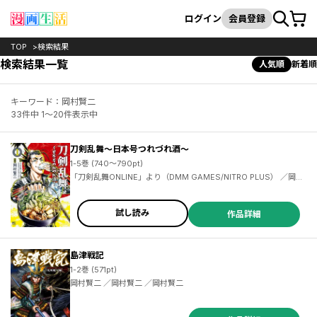
カート
検索
ログイン
会員登録
TOP
検索結果
検索結果一覧
人気順
新着順
キーワード：岡村賢二
33件中 1～20件表示中
刀剣乱舞～日本号つれづれ酒～
1-5巻 (740～790pt)
「刀剣乱舞ONLINE」より（DMM GAMES/NITRO PLUS） ／岡村
賢二 ／「刀剣乱舞ONLINE」より（DMM GAMES/NITRO PLUS）
／岡村賢二
試し読み
作品詳細
島津戦記
1-2巻 (571pt)
岡村賢二 ／岡村賢二 ／岡村賢二