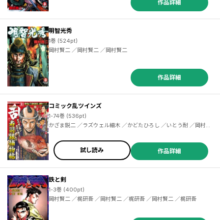
作品詳細
明智光秀
1巻 (524pt)
岡村賢二 ／岡村賢二 ／岡村賢二
作品詳細
コミック乱ツインズ
1-74巻 (536pt)
かざま鋭二 ／ラズウェル細木 ／かどたひろし ／いとう耐 ／岡村賢二 ／山口譲司 ／小川悦司 ／藤原芳秀 ／池波正太郎 ／梶研吾 ／安部龍太郎 ／藤原芳秀 ／橋本孤蔵 ／叶精作 ／山口正人 ／こだま学 ／武村勇治 ／鈴木あつむ ／久正人 ／重野なおき ／やまさき拓味 ／かどたひろし ／武村勇治 ／池田邦彦 ／山口譲司 ／楠桂 ／花小路ゆみ ／岡村賢二 ／みたにひつじ ／田中圭一 ／小川おさむ ／鳴海丈 ／幸森軍也 ／山本康人 ／森秀樹 ／笹井さゆり ／星野泰視 ／森本サンゴ ／はしもとみつお ／落合裕介
試し読み
作品詳細
鉄と剣
1-3巻 (400pt)
岡村賢二 ／梶研吾 ／岡村賢二 ／梶研吾 ／岡村賢二 ／梶研吾