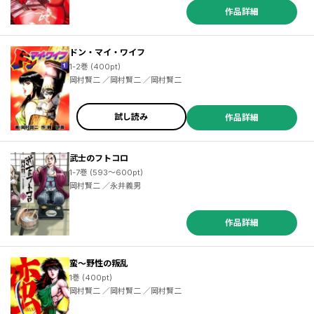
作品詳細
ドン・マイ・ワイフ
1-2巻 (400pt)
岡村賢二 ／岡村賢二 ／岡村賢二
試し読み
作品詳細
武士のフトコロ
1-7巻 (593～600pt)
岡村賢二 ／永井義男
作品詳細
蛮～野性の叛乱
1巻 (400pt)
岡村賢二 ／岡村賢二 ／岡村賢二