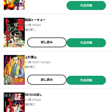
作品詳細
戦国トーキョー
1-2巻 (110pt)
岡村賢二
試し読み
作品詳細
上杉鷹山
1-3巻 (593～627pt)
岡村賢二
試し読み
作品詳細
SEIGIの証し
1-2巻 (110pt)
岡村賢二