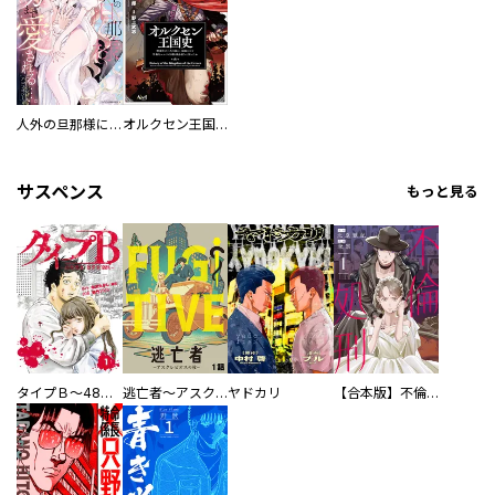
人外の旦那様に娶られ毎晩ナカまで愛される…。アンソロジー
オルクセン王国史
サスペンス
もっと見る
タイプＢ～48時間後、致死率100％～【単話】
逃亡者～アスクレピオスの杖～
ヤドカリ
【合本版】不倫処刑