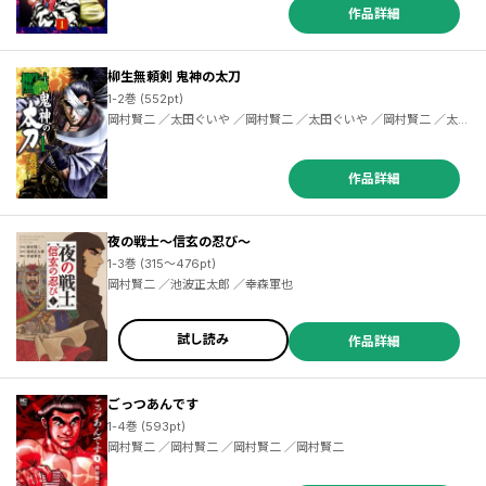
作品詳細
柳生無頼剣 鬼神の太刀
1-2巻 (552pt)
岡村賢二 ／太田ぐいや ／岡村賢二 ／太田ぐいや ／岡村賢二 ／太田
ぐいや
作品詳細
夜の戦士～信玄の忍び～
1-3巻 (315～476pt)
岡村賢二 ／池波正太郎 ／幸森軍也
試し読み
作品詳細
ごっつあんです
1-4巻 (593pt)
岡村賢二 ／岡村賢二 ／岡村賢二 ／岡村賢二