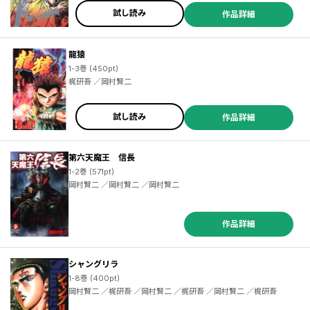
試し読み
作品詳細
龍猿
1-3巻 (450pt)
梶研吾 ／岡村賢二
試し読み
作品詳細
第六天魔王 信長
1-2巻 (571pt)
岡村賢二 ／岡村賢二 ／岡村賢二
作品詳細
シャングリラ
1-8巻 (400pt)
岡村賢二 ／梶研吾 ／岡村賢二 ／梶研吾 ／岡村賢二 ／梶研吾