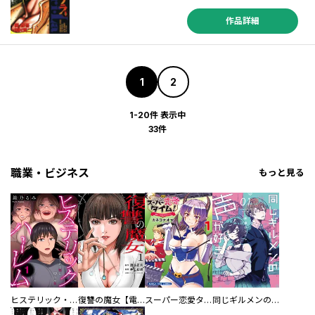
作品詳細
1
2
1-20件 表示中
33件
職業・ビジネス
もっと見る
ヒステリック・ハーレム～搾られる男と堕ちる女～【電子単行本版】
復讐の魔女【電子単行本版】
スーパー恋愛タイム！～現場でドＳな彼女は自宅でデレる～
同じギルメンの声が好き