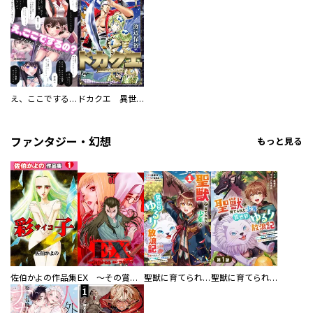
え、ここでするの？ アイドルのファンが知らない日常
ドカクエ 異世界ドカコッククエスト
ファンタジー・幻想
もっと見る
佐伯かよの作品集
EX ～その賞金稼ぎは、世界の出口を探す～【単行本版】
聖獣に育てられた少年の異世界ゆるり放浪記～神様からもらったチート魔法で、仲間たちとスローライフを満喫中～
聖獣に育てられた少年の異世界ゆるり放浪記～神様からもらったチート魔法で、仲間たちとスローライフを満喫中～【分冊版】