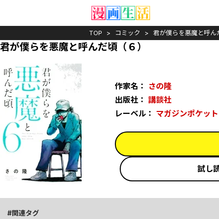
TOP
コミック
君が僕らを悪魔と呼ん
君が僕らを悪魔と呼んだ頃（６）
作家名：
さの隆
出版社：
講談社
レーベル：
マガジンポケット
試し
関連タグ