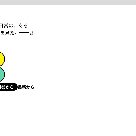
日常は、ある
を見た。━━さ
1巻から
最新から