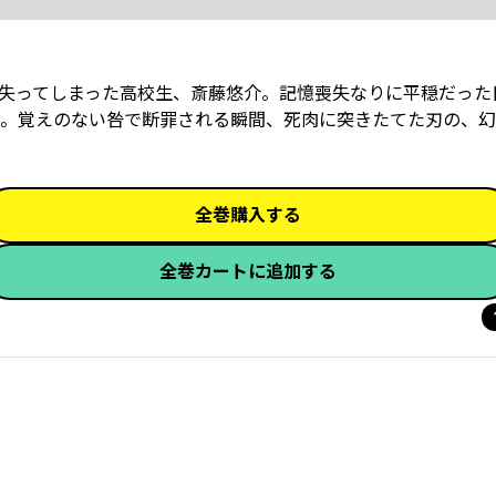
失ってしまった高校生、斎藤悠介。記憶喪失なりに平穏だった
。覚えのない咎で断罪される瞬間、死肉に突きたてた刃の、幻
全巻購入する
全巻カートに追加する