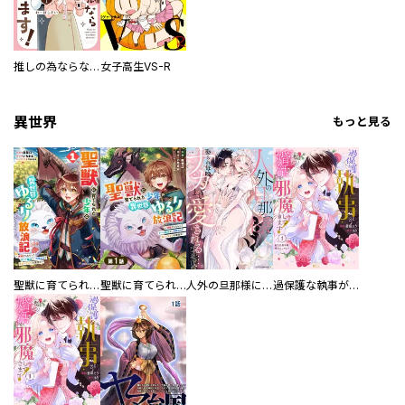
推しの為ならなんでもします！
女子高生VS-R
異世界
もっと見る
聖獣に育てられた少年の異世界ゆるり放浪記～神様からもらったチート魔法で、仲間たちとスローライフを満喫中～
聖獣に育てられた少年の異世界ゆるり放浪記～神様からもらったチート魔法で、仲間たちとスローライフを満喫中～【分冊版】
人外の旦那様に娶られ毎晩ナカまで愛される…。アンソロジー
過保護な執事が私の婚活を邪魔してきます！ 分冊版