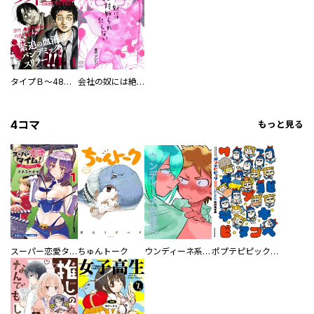
タイプＢ～48時間後、致死率100％～
会社の奴には絶対知られたくない
4コマ
もっと見る
スーパー恋愛タイム！～現場でドＳな彼女は自宅でデレる～
ちゅんトーク
ウンディーネ系彼氏
ポプテピピック SEASON EIGHT