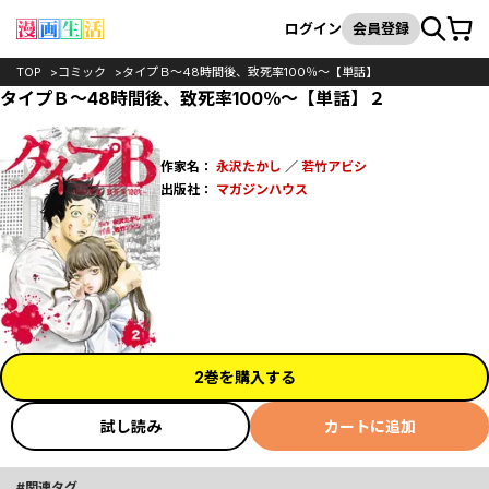
カート
検索
ログイン
会員登録
TOP
コミック
タイプＢ～48時間後、致死率100％～【単話】
タイプＢ～48時間後、致死率100％～【単話】２
作家名：
永沢たかし
／
若竹アビシ
出版社：
マガジンハウス
2巻を購入する
試し読み
カートに追加
関連タグ