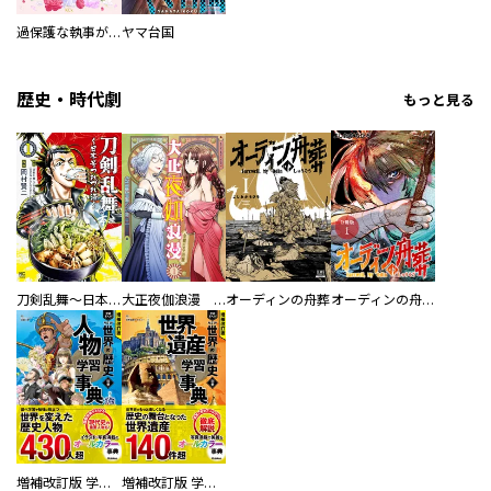
過保護な執事が私の婚活を邪魔してきます！
ヤマ台国
歴史・時代劇
もっと見る
刀剣乱舞～日本号つれづれ酒～
大正夜伽浪漫 －金曜日の花嫁—
オーディンの舟葬
オーディンの舟葬 分冊版
増補改訂版 学研まんが NEW世界の歴史 別巻 人物学習事典
増補改訂版 学研まんが NEW世界の歴史 別巻 世界遺産学習事典