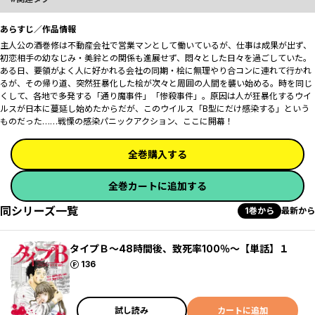
あらすじ／作品情報
主人公の酒巻修は不動産会社で営業マンとして働いているが、仕事は成果が出ず、
初恋相手の幼なじみ・美鈴との関係も進展せず、悶々とした日々を過ごしていた。
ある日、要領がよく人に好かれる会社の同期・桧に無理やり合コンに連れて行かれ
るが、その帰り道、突然狂暴化した桧が次々と周囲の人間を襲い始める。時を同じ
くして、各地で多発する「通り魔事件」「惨殺事件」。原因は人が狂暴化するウイ
ルスが日本に蔓延し始めたからだが、このウイルス「B型にだけ感染する」という
ものだった……戦慄の感染パニックアクション、ここに開幕！
全巻購入する
全巻カートに追加する
同シリーズ一覧
1巻から
最新から
タイプＢ～48時間後、致死率100％～【単話】１
ポイント
136
試し読み
カートに追加