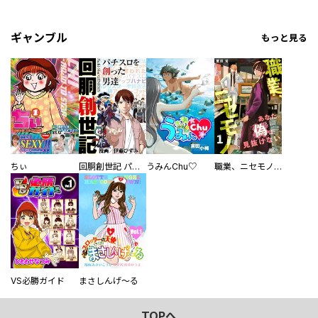
ギャンブル
もっと見る
ちぃ
回胴創世記 パチスロを創った男達
うみんChu♡
職業、ニセモノ～あなたに偽は見抜けない【電子単行本版】
VS必勝ガイド
まさしんげ～る
TOPへ