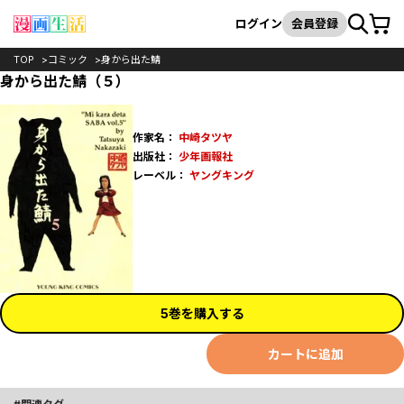
カート
検索
ログイン
会員登録
TOP
コミック
身から出た鯖
身から出た鯖（５）
作家名：
中崎タツヤ
出版社：
少年画報社
レーベル：
ヤングキング
5巻を購入する
カートに追加