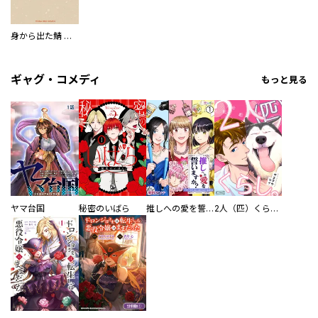
身から出た鯖 七番出汁
ギャグ・コメディ
もっと見る
ヤマ台国
秘密のいばら
推しへの愛を誓いますか？～アラサー女子、推しは逃げぬが人生逃げる～
2人（匹）くらし。