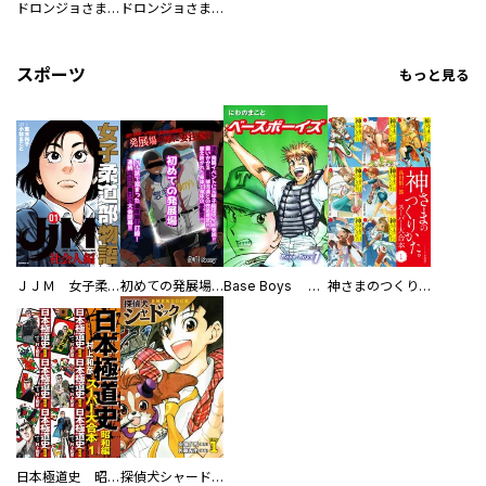
ドロンジョさまは転生しても悪役令嬢のままだった
ドロンジョさまは転生しても悪役令嬢のままだった【分冊版】
スポーツ
もっと見る
ＪＪＭ 女子柔道部物語 社会人編
初めての発展場 【白抜き修正版】
Base Boys 新装版
神さまのつくりかた。スーパー大合本
日本極道史 昭和編 スーパー大合本
探偵犬シャードック（新装版）