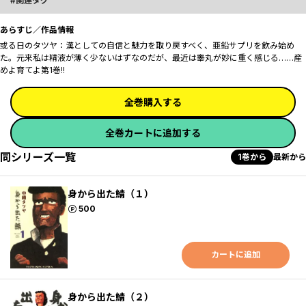
関連タグ
あらすじ／作品情報
或る日のタツヤ：漢としての自信と魅力を取り戻すべく、亜鉛サプリを飲み始め
た。元来私は精液が薄く少ないはずなのだが、最近は睾丸が妙に重く感じる……産
めよ育てよ第1巻!!
全巻購入する
全巻カートに追加する
同シリーズ一覧
1巻から
最新から
身から出た鯖（１）
ポイント
500
カートに追加
身から出た鯖（２）