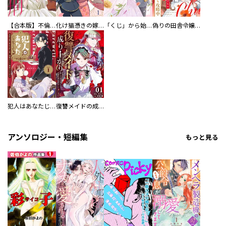
【合本版】不倫処刑
化け猫憑きの嫁入り
「くじ」から始まる婚約生活～厳正なる抽選の結果、笑わない次期公爵様の婚約者に当選しました～
偽りの田舎令嬢、幼馴染みの王子様を攻略中～意地張る２人の恋愛攻防～
犯人はあなたじゃなくて？～悪役令嬢の私は今日も第一容疑者として断罪されかける～
復讐メイドの成り上がり～公爵の隠し子だったので令嬢の座を奪おうと思います～
アンソロジー・短編集
もっと見る