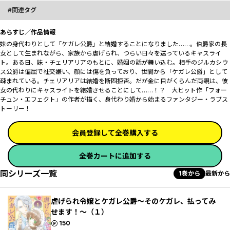
関連タグ
あらすじ／作品情報
妹の身代わりとして「ケガレ公爵」と結婚することになりました……。伯爵家の長
女として生まれながら、家族から虐げられ、つらい日々を送っているキャスライ
ト。ある日、妹・チェリアリアのもとに、婚姻の話が舞い込む。相手のジルカシウ
ス公爵は偏屈で社交嫌い、顔には傷を負っており、世間から「ケガレ公爵」として
疎まれている。チェリアリアは結婚を断固拒否。だが金に目がくらんだ両親は、彼
女の代わりにキャスライトを結婚させることにして……！？ 大ヒット作「フォー
チュン・エフェクト」の作者が描く、身代わり婚から始まるファンタジー・ラブス
トーリー！
会員登録して全巻購入する
全巻カートに追加する
同シリーズ一覧
1巻から
最新から
虐げられ令嬢とケガレ公爵～そのケガレ、払ってみ
せます！～（１）
ポイント
150