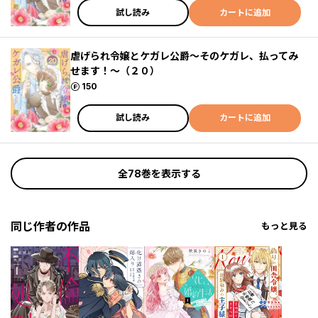
試し読み
カートに追加
虐げられ令嬢とケガレ公爵～そのケガレ、払ってみ
せます！～（２０）
ポイント
150
試し読み
カートに追加
全78巻を表示する
同じ作者の作品
もっと見る