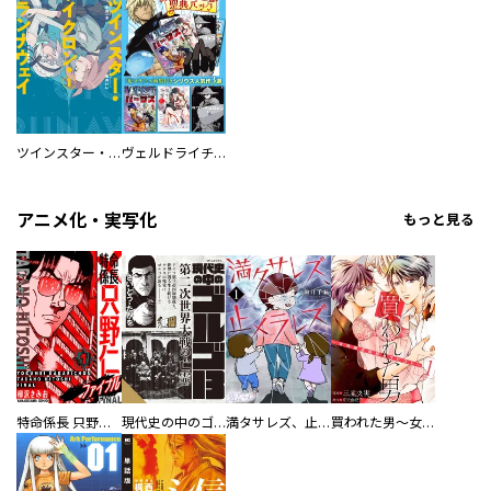
ツインスター・サイクロン・ランナウェイ
ヴェルドライチオシ聖典パック 『転スラ』ミニ画集付き シリウス人気作３選
アニメ化・実写化
もっと見る
特命係長 只野仁ファイナル 愛蔵版
現代史の中のゴルゴ13
満タサレズ、止メラレズ
買われた男～女性限定快感セラピスト～【描き下ろしおまけ付き特装版】