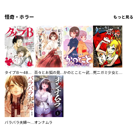
怪奇・ホラー
もっと見る
タイプＢ～48時間後、致死率100％～【単話】
百々とお狐の見習い巫女生活【単行本版】
かのとこと～武蔵花町怪話譚～ 【連載版】
死ニガミ少女とスマホ神
バラバラ夫婦～手足をなくした夫はまだ生きてる
オンナムラ