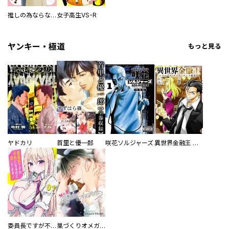
推しの為ならなんでもします！
女子高生VS-R
ヤンキー・極道
もっと見る
ヤドカリ
首里と優一郎
咲花ソルジャーズ
異世界金融王 ～クローネ・ゴルディオンの覇道～
委員長ですが不良になるほど恋してます！
巣づくりオメガバース