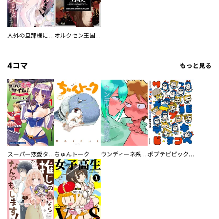
人外の旦那様に娶られ毎晩ナカまで愛される…。アンソロジー
オルクセン王国史
4コマ
もっと見る
スーパー恋愛タイム！～現場でドＳな彼女は自宅でデレる～
ちゅんトーク
ウンディーネ系彼氏
ポプテピピック SEASON EIGHT