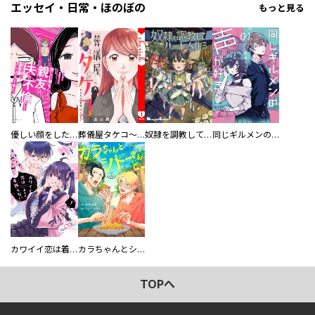
エッセイ・日常・ほのぼの
もっと見る
優しい顔をした親友は、夫と不倫して私の家に入り込んできた。
葬儀屋タケコ～あなたの最期、叶えます【電子単行本版】
奴隷を調教してハーレム作る
同じギルメンの声が好き
カワイイ恋は着飾らない
カラちゃんとシトーさんと、 【分冊版】
TOPへ