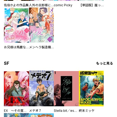
佐伯かよの作品集
人外の旦那様に娶られ毎晩ナカまで愛される…。アンソロジー
comic Picky
【単話版】崖っぷち令嬢ですが、意地と策略で幸せになります！シリーズ
お兄様は馬鹿なんですか？～地味王女は婚約破棄に巻き込まれる～
メンヘラ製造機の公爵令息（過保護）が溺愛してきます
SF
もっと見る
EX ～その賞金稼ぎは、世界の出口を探す～【単行本版】
メテオ７
Stella bit／es【単話版】
終末ミッケ