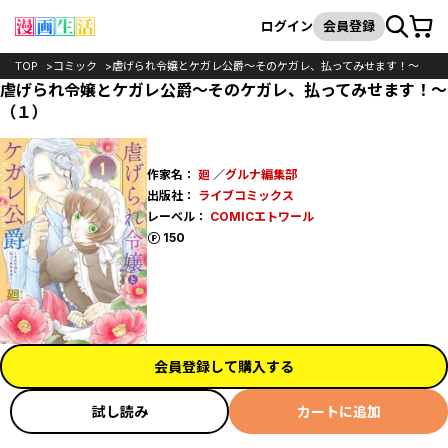
カート
検索
ログイン
会員登録
TOP
コミック
虐げられ令嬢とケガレ公爵～そのケガレ、払ってみせます！～
虐げられ令嬢とケガレ公爵～そのケガレ、払ってみせます！～
（１）
作家名：
廻
／
グルナ編集部
出版社：
ライブコミックス
レーベル：
COMICエトワール
ポイント
150
会員登録して購入する
試し読み
カートに追加